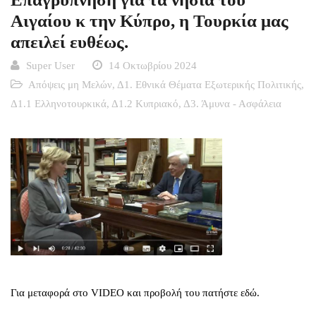
Αιγαίου κ την Κύπρο, η Τουρκία μας
απειλεί ευθέως.
Super User
14 Οκτωβρίου 2024
Απόψεις μη Μελών
,
Δ1. Εθνικά Θέματα Εξωτερικής Πολιτικής
,
Δ1.1 Ελληνοτουρκικά
,
Δ1.2 Κυπριακό
,
Δ3. Άμυνα - Ασφάλεια
Για μεταφορά στο VIDEO και προβολή του πατήστε εδώ.