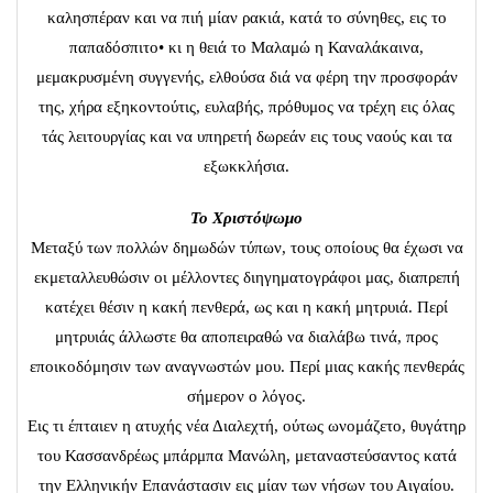
καλησπέραν και να πιή μίαν ρακιά, κατά το σύνηθες, εις το
παπαδόσπιτο• κι η θειά το Μαλαμώ η Καναλάκαινα,
μεμακρυσμένη συγγενής, ελθούσα διά να φέρη την προσφοράν
της, χήρα εξηκοντούτις, ευλαβής, πρόθυμος να τρέχη εις όλας
τάς λειτουργίας και να υπηρετή δωρεάν εις τους ναούς και τα
εξωκκλήσια.
Το Χριστόψωμο
Μεταξύ των πολλών δημωδών τύπων, τους οποίους θα έχωσι να
εκμεταλλευθώσιν οι μέλλοντες διηγηματογράφοι μας, διαπρεπή
κατέχει θέσιν η κακή πενθερά, ως και η κακή μητρυιά. Περί
μητρυιάς άλλωστε θα αποπειραθώ να διαλάβω τινά, προς
εποικοδόμησιν των αναγνωστών μου. Περί μιας κακής πενθεράς
σήμερον ο λόγος.
Εις τι έπταιεν η ατυχής νέα Διαλεχτή, ούτως ωνομάζετο, θυγάτηρ
του Κασσανδρέως μπάρμπα Μανώλη, μεταναστεύσαντος κατά
την Ελληνικήν Επανάστασιν εις μίαν των νήσων του Αιγαίου.