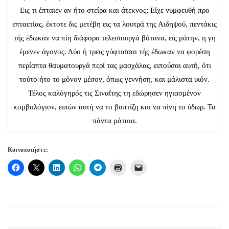
Εις τι έπταιεν αν ήτο στείρα και άτεκνος; Είχε νυμφευθή προ
επταετίας, έκτοτε δις μετέβη εις τα λουτρά της Αιδηψού, πεντάκις
τής έδωκαν να πίη διάφορα τελεσιουργά βότανα, εις μάτην, η γη
έμενεν άγονος. Δύο ή τρεις γύφτισσαι τής έδωκαν να φορέση
περίαπτα θαυματουργά περί τας μασχάλας, ειπούσαι αυτή, ότι
τούτο ήτο το μόνον μέσον, όπως γεννήση, και μάλιστα υιόν.
Τέλος καλόγηρός τις Σιναΐτης τη εδώρησεν ηγιασμένον
κομβολόγιον, ειπών αυτή να το βαπτίζη και να πίνη το ύδωρ. Τα
πάντα μάταια.
Κοινοποιήστε: