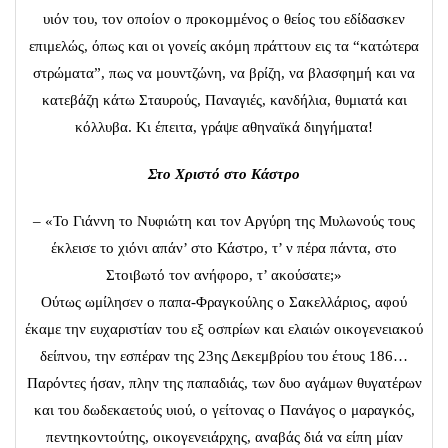
υιόν του, τον οποίον ο προκομμένος ο θείος του εδίδασκεν
επιμελώς, όπως και οι γονείς ακόμη πράττουν εις τα “κατώτερα
στρώματα”, πως να μουντζώνη, να βρίζη, να βλασφημή και να
κατεβάζη κάτω Σταυρούς, Παναγιές, κανδήλια, θυμιατά και
κόλλυβα. Κι έπειτα, γράψε αθηναϊκά διηγήματα!
Στο Χριστό στο Κάστρο
– «Το Γιάννη το Νυφιώτη και τον Αργύρη της Μυλωνούς τους
έκλεισε το χιόνι απάν’ στο Κάστρο, τ’ ν πέρα πάντα, στο
Στοιβωτό τον ανήφορο, τ’ ακούσατε;»
Ούτως ωμίλησεν ο παπα-Φραγκούλης ο Σακελλάριος, αφού
έκαμε την ευχαριστίαν του εξ οσπρίων και ελαιών οικογενειακού
δείπνου, την εσπέραν της 23ης Δεκεμβρίου του έτους 186…
Παρόντες ήσαν, πλην της παπαδιάς, των δυο αγάμων θυγατέρων
και του δωδεκαετούς υιού, ο γείτονας ο Πανάγος ο μαραγκός,
πεντηκοντούτης, οικογενειάρχης, αναβάς διά να είπη μίαν