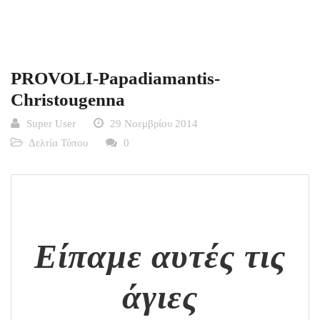
PROVOLI-Papadiamantis-
Christougenna
Super User
29 Νοεμβρίου 2014
Δελτία Τύπου
0
Είπαμε αυτές τις
άγιες