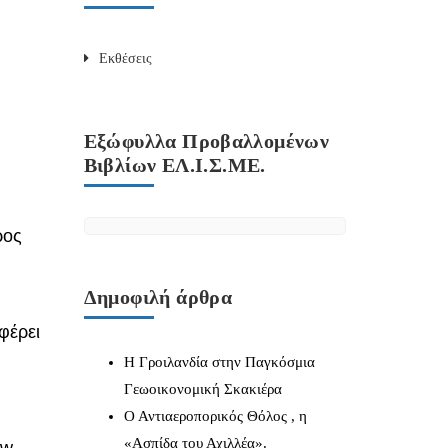
Εκθέσεις
Εξώφυλλα Προβαλλομένων
Βιβλίων ΕΛ.Ι.Σ.ΜΕ.
ρος
Δημοφιλή άρθρα
φέρει
Η Γροιλανδία στην Παγκόσμια
Γεωοικονομική Σκακιέρα
Ο Αντιαεροπορικός Θόλος , η
«Ασπίδα του Αχιλλέα».
ow