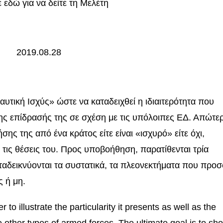
 εδώ για να δείτε τη Μελέτη
2019.08.28
υτική Ισχύς» ώστε να καταδειχθεί η ιδιαιτερότητα που
της επίδρασής της σε σχέση με τις υπόλοιπες ΕΔ. Απώτε
σης της από ένα κράτος είτε είναι «ισχυρό» είτε όχι,
τις θέσεις του. Προς υποβοήθηση, παρατίθενται τρία
ταδεικνύονται τα συστατικά, τα πλεονεκτήματα που προσ
ς ή μη.
to illustrate the particularity it presents as well as the
he other types of armed forces. The ultimate goal is to sh