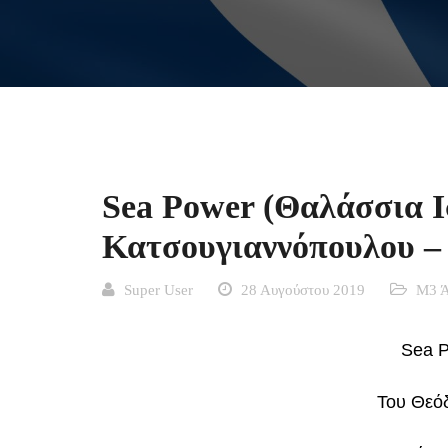
Sea Power (Θαλάσσια Ι
Κατσουγιαννόπουλου – 
Super User
28 Αυγούστου 2019
Μ3 Ά
Sea P
Του Θεό