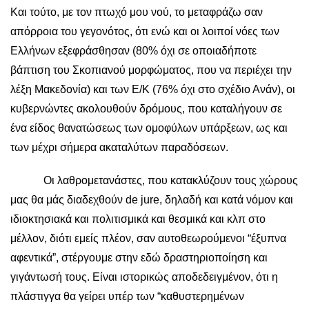
Και τούτο, με τον πτωχό μου νού, το μεταφράζω σαν
απόρροια του γεγονότος, ότι ενώ και οι λοιποί νόες των
Ελλήνων εξεφράσθησαν (80% όχι σε οποιαδήποτε
βάπτιση του Σκοπιανού μορφώματος, που να περιέχει την
λέξη Μακεδονία) και των Ε/Κ (76% όχι στο σχέδιο Ανάν), οι
κυβερνώντες ακολουθούν δρόμους, που καταλήγουν σε
ένα είδος θανατώσεως των ομοφύλων υπάρξεων, ως και
των μέχρι σήμερα ακαταλύτων παραδόσεων.
Οι λαθρομετανάστες, που κατακλύζουν τους χώρους
μας θα μάς διαδεχθούν de jure, δηλαδή και κατά νόμον και
ιδιοκτησιακά και πολιτισμικά και θεσμικά και κλπ στο
μέλλον, διότι εμείς πλέον, σαν αυτοθεωρούμενοι “έξυπνα
αφεντικά”, στέργουμε στην εδώ δραστηριοποίηση και
γιγάντωσή τους. Είναι ιστορικώς αποδεδειγμένον, ότι η
πλάστιγγα θα γείρει υπέρ των “καθυστερημένων