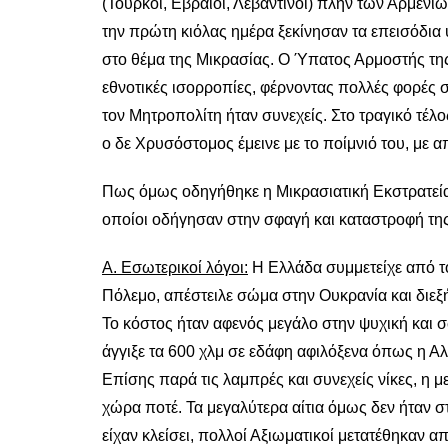
(Τούρκοι, Εβραίοι, Λεβαντίνοι) πλην των Αρμενίω
την πρώτη κιόλας ημέρα ξεκίνησαν τα επεισόδια υ
στο θέμα της Μικρασίας. Ο Ύπατος Αρμοστής τη
εθνοτικές ισορροπίες, φέρνοντας πολλές φορές 
τον Μητροπολίτη ήταν συνεχείς. Στο τραγικό τέλ
ο δε Χρυσόστομος έμεινε με το ποίμνιό του, με
Πως όμως οδηγήθηκε η Μικρασιατική Εκστρατεία 
οποίοι οδήγησαν στην σφαγή και καταστροφή της
Α. Εσωτερικοί λόγοι:
Η Ελλάδα συμμετείχε από τ
Πόλεμο, απέστειλε σώμα στην Ουκρανία και διεξήγ
Το κόστος ήταν αφενός μεγάλο στην ψυχική και
άγγιξε τα 600 χλμ σε εδάφη αφιλόξενα όπως η Α
Επίσης παρά τις λαμπρές και συνεχείς νίκες, η 
χώρα ποτέ. Τα μεγαλύτερα αίτια όμως δεν ήταν στ
είχαν κλείσει, πολλοί Αξιωματικοί μετατέθηκαν 