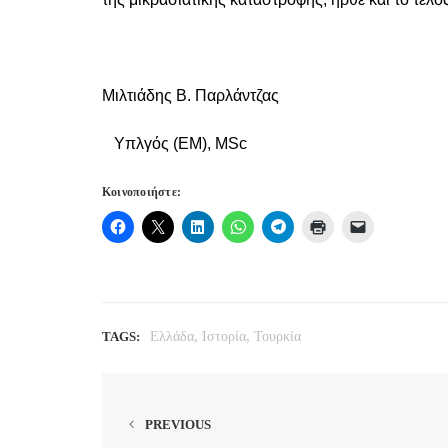
Μιλτιάδης Β. Παρλάντζας
Υπλγός (ΕΜ), MSc
Κοινοποιήστε:
,
,
TAGS:
Ελλάδα
Ιστορία
Τουρκία
PREVIOUS