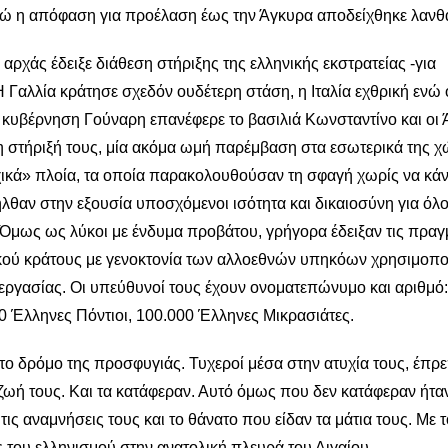
νώ η απόφαση για προέλαση έως την Άγκυρα αποδείχθηκε λανθ
αρχάς έδειξε διάθεση στήριξης της ελληνικής εκστρατείας -για
 Γαλλία κράτησε σχεδόν ουδέτερη στάση, η Ιταλία εχθρική ενώ 
 κυβέρνηση Γούναρη επανέφερε το βασιλιά Κωνσταντίνο και οι 
η στήριξή τους, μία ακόμα ωμή παρέμβαση στα εσωτερικά της χ
μμαχικά» πλοία, τα οποία παρακολουθούσαν τη σφαγή χωρίς να κά
λθαν στην εξουσία υποσχόμενοι ισότητα και δικαιοσύνη για όλ
Όμως ως λύκοι με ένδυμα προβάτου, γρήγορα έδειξαν τις πραγ
κικού κράτους με γενοκτονία των αλλοεθνών υπηκόων χρησιμοπ
 εργασίας. Οι υπεύθυνοί τους έχουν ονοματεπώνυμο και αριθμό:
0 Έλληνες Πόντιοι, 100.000 Έλληνες Μικρασιάτες.
το δρόμο της προσφυγιάς. Τυχεροί μέσα στην ατυχία τους, έπρ
 ζωή τους. Και τα κατάφεραν. Αυτό όμως που δεν κατάφεραν ήτα
ις αναμνήσεις τους και το θάνατο που είδαν τα μάτια τους. Με τ
ς του ελληνισμού στην ανατολική πλευρά του Αιγαίου.