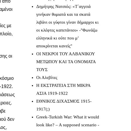
ι από
Δημήτρης Νατσιός: «Τ΄αγγειά
αμένοι
γινήκαν θυμιατά και τα σκατά
λιβάνι οι γύφτοι γίναν δήμαρχοι κι
ίες με
οι κλέφτες καπετάνιοι» -"Φωνάζω
πλοίο,
ελληνικά κι ούτε που μ’
αποκρίνεται κανείς"
ΟΙ ΝΕΚΡΟΙ ΤΟΥ ΑΛΒΑΝΙΚΟΥ
σης οι
ΜΕΤΩΠΟΥ ΚΑΙ ΤΑ ΟΝΟΜΑΤΑ
ΤΟΥΣ
Οι Αλεβίτες
γκόσμιο
Η ΕΚΣΤΡΑΤΕΙΑ ΣΤΗ ΜΙΚΡΑ
-1922.
ΑΣΙΑ 1919-1922
ελάσεως
ΕΘΝΙΚΟΣ ΔΙΧΑΣΜΟΣ 1915-
ρειες.
1917(;)
αβε
Greek-Turkish War: What it would
μού δεν
look like? – A supposed scenario -
λος,