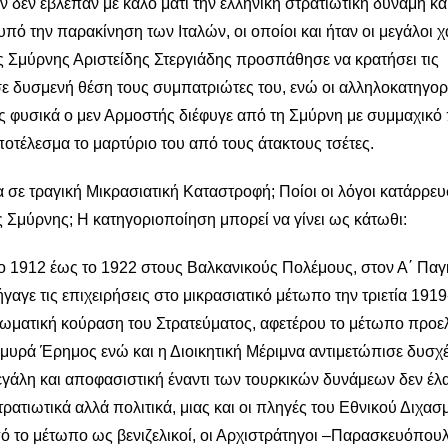
ν δεν έβλεπαν με καλό μάτι την ελληνική στρατιωτική δύναμη κα
πό την παρακίνηση των Ιταλών, οι οποίοι και ήταν οι μεγάλοι χ
ς Σμύρνης Αριστείδης Στεργιάδης προσπάθησε να κρατήσει τις
σε δυσμενή θέση τους συμπατριώτες του, ενώ οι αλληλοκατηγορ
ος φυσικά ο μεν Αρμοστής διέφυγε από τη Σμύρνη με συμμαχικό 
 αποτέλεσμα το μαρτύριο του από τους άτακτους τσέτες.
σε τραγική Μικρασιατική Καταστροφή; Ποίοι οι λόγοι κατάρρευ
 Σμύρνης; Η κατηγοριοποίηση μπορεί να γίνει ως κάτωθι:
ο 1912 έως το 1922 στους Βαλκανικούς Πολέμους, στον Α΄ Πα
αγε τις επιχειρήσεις στο μικρασιατικό μέτωπο την τριετία 1919
 σωματική κούραση του Στρατεύματος, αφετέρου το μέτωπο προ
λμυρά Έρημος ενώ και η Διοικητική Μέριμνα αντιμετώπισε δυσχέ
μεγάλη και αποφασιστική έναντι των τουρκικών δυνάμεων δεν έλ
ρατιωτικά αλλά πολιτικά, μιας και οι πληγές του Εθνικού Διχασ
από το μέτωπο ως βενιζελικοί, οι Αρχιστράτηγοι –Παρασκευόπου