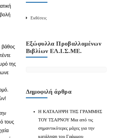
ατική
σβολή
Εκθέσεις
Εξώφυλλα Προβαλλομένων
ε βάθος
Βιβλίων ΕΛ.Ι.Σ.ΜΕ.
πέντε
υρό της
ρωνε
ρμό.
Δημοφιλή άρθρα
ών!
Η ΚΑΤΑΛΗΨΗ ΤΗΣ ΓΡΑΜΜΗΣ
την
ΤΟΥ ΤΣΑΡΝΟΥ Μια από τις
ό τους
σημαντικότερες μάχες για την
χεία
κατάληψη του Γράμμου