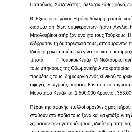
Παπούλας, Χατζανέστης- άλλαζαν κάθε χρόνο, ε
Β. Εξωτερικοί λόγοι:
Η μόνη δύναμη η οποία κατ΄ 
διασφάλιση ιδίων συμφερόντων- ήταν η Αγγλία. Η
Μπολσεβίκοι στήριξαν ανοιχτά τους Τούρκους. Η
εξέφρασαν τη δυσαρέσκειά τους, αποσύροντας τ
Ιδιαίτερη μνεία πρέπει να γίνει και για τα «συ
τίποτα.
Γ. Τούρκοι/Κεμάλ:
Οι Νεότουρκοι ανή
τους υπηκόους της Οθωμανικής Αυτοκρατορίας. 
προθέσεις τους: δημιουργία ενός εθνικού τουρ
σφαγές, διωγμούς, πορείες θανάτου και τάγματα
Μουσταφά Κεμάλ και 1.500.000 Αρμένιοι, 353.00
Πέραν της σφαγής, πολλοί ομοεθνείς μας πήραν 
σταθούν στα πόδια τους ξανά και να φτιάξουν τη
ξεχάσουν την αγαπημένη τους ιδιαίτερη πατρίδα, τ
της μικρασιατικής καταστροφής, ήρθε και το τέλο