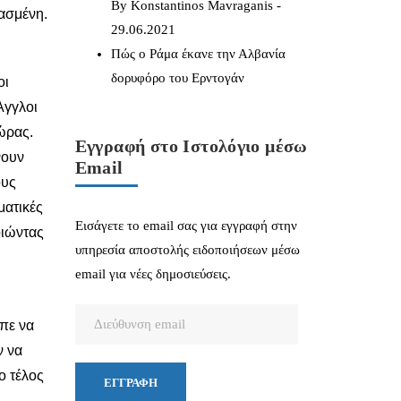
By Konstantinos Mavraganis -
ασμένη.
29.06.2021
Πώς ο Ράμα έκανε την Αλβανία
δορυφόρο του Ερντογάν
οι
Άγγλοι
ώρας.
Εγγραφή στο Ιστολόγιο μέσω
νουν
Email
ους
ματικές
Εισάγετε το email σας για εγγραφή στην
οιώντας
υπηρεσία αποστολής ειδοποιήσεων μέσω
email για νέες δημοσιεύσεις.
Διεύθυνση
επε να
email
ν να
ο τέλος
ΕΓΓΡΑΦΉ