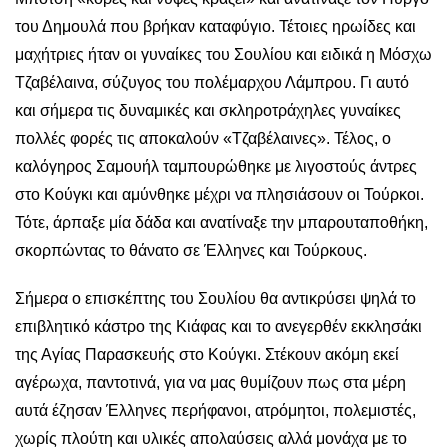
του Δημουλά που βρήκαν καταφύγιο. Τέτοιες ηρωίδες και
μαχήτριες ήταν οι γυναίκες του Σουλίου και ειδικά η Μόσχω
Τζαβέλαινα, σύζυγος του πολέμαρχου Λάμπρου. Γι αυτό
και σήμερα τις δυναμικές και σκληροτράχηλες γυναίκες
πολλές φορές τις αποκαλούν «Τζαβέλαινες». Τέλος, ο
καλόγηρος Σαμουήλ ταμπουρώθηκε με λιγοστούς άντρες
στο Κούγκι και αμύνθηκε μέχρι να πλησιάσουν οι Τούρκοι.
Τότε, άρπαξε μία δάδα και ανατίναξε την μπαρουταποθήκη,
σκορπώντας το θάνατο σε Έλληνες και Τούρκους.
Σήμερα ο επισκέπτης του Σουλίου θα αντικρύσει ψηλά το
επιβλητικό κάστρο της Κιάφας και το ανεγερθέν εκκλησάκι
της Αγίας Παρασκευής στο Κούγκι. Στέκουν ακόμη εκεί
αγέρωχα, παντοτινά, για να μας θυμίζουν πως στα μέρη
αυτά έζησαν Έλληνες περήφανοι, ατρόμητοι, πολεμιστές,
χωρίς πλούτη και υλικές απολαύσεις αλλά μονάχα με το