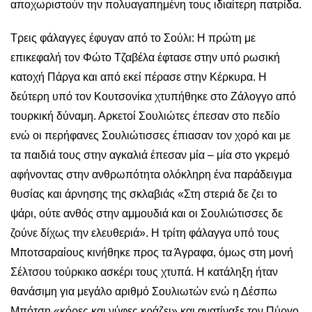
αποχωριστούν την πολυαγαπημένη τους ιδιαίτερη πατρίδα.
Τρεις φάλαγγες έφυγαν από το Σούλι: Η πρώτη με
επικεφαλή τον Φώτο Τζαβέλα έφτασε στην υπό ρωσική
κατοχή Πάργα και από εκεί πέρασε στην Κέρκυρα. Η
δεύτερη υπό τον Κουτσονίκα χτυπήθηκε στο Ζάλογγο από
τουρκική δύναμη. Αρκετοί Σουλιώτες έπεσαν στο πεδίο
ενώ οι περήφανες Σουλιώτισσες έπιασαν τον χορό και με
τα παιδιά τους στην αγκαλιά έπεσαν μία – μία στο γκρεμό
αφήνοντας στην ανθρωπότητα ολόκληρη ένα παράδειγμα
θυσίας και άρνησης της σκλαβιάς «Στη στεριά δε ζει το
ψάρι, ούτε ανθός στην αμμουδιά και οι Σουλιώτισσες δε
ζούνε δίχως την ελευθεριά». Η τρίτη φάλαγγα υπό τους
Μποτσαραίους κινήθηκε προς τα Άγραφα, όμως στη μονή
Σέλτσου τούρκικο ασκέρι τους χτυπά. Η κατάληξη ήταν
θανάσιμη για μεγάλο αριθμό Σουλιωτών ενώ η Δέσπω
Μπότση «κόρες και νύφες κράζει» και ανατίναξε τον Πύργο