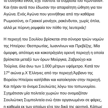
το ελληνικό έθνος είχε πάντοτε τα σύμβολα του «ζωντανά».
Και ήταν αυτά που έδωσαν την απαραίτητη ώθηση για τον
Αγώνα. Ενός Αγώνα που γεννήθηκε από την καθάρια
Ρωμιοσύνη, οι Γραικοί μονάχοι, ρακένδυτοι, χωρίς όπλα,
αλλά με πύρινη ρομφαία τον πόθο της λευτεριάς!
Η περιοχή του Σουλίου βρίσκεται στα σύνορα τριών νομών
της Ηπείρου: Θεσπρωτίας, Ιωαννίνων και Πρεβέζης. Μία
όμορφη, απότομη και κακοτράχαλη ορεινή περιοχή η οποία
βρίσκεται μεταξύ των όρων Μούργκα, Ζαβρούχο και
Τούρλια, όλα άνω των 1.000 μέτρων υψόμετρο. Κατά τον
ο
17
αιώνα μ.Χ Έλληνες από την περιοχή Άρβανο της
Βορείου Ηπείρου κατήλθαν και κατοίκησαν στην περιοχή.
Και πήραν το όνομα Σουλιώτες λόγω του τοπωνυμίου.
Σχημάτισαν μία πολιτεία χωριών που ονομαζόταν
Σουλιώτικη Συμπολιτεία ενώ ήταν οργανωμένοι σε φάρες,
η καθεμία εκ των οποίων είχε τον δικό της αρχηγό. Κάπως