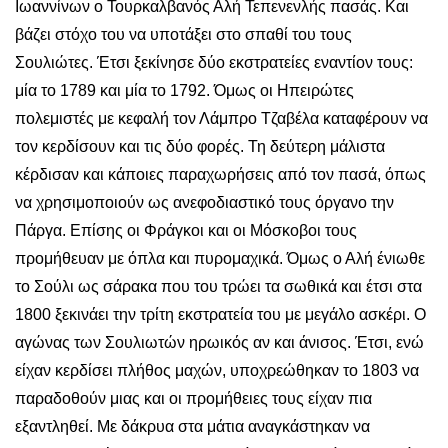
Ιωαννίνων ο Τουρκαλβανός Αλή Τεπενενλής πασάς. Και
βάζει στόχο του να υποτάξει στο σπαθί του τους
Σουλιώτες. Έτσι ξεκίνησε δύο εκστρατείες εναντίον τους:
μία το 1789 και μία το 1792. Όμως οι Ηπειρώτες
πολεμιστές με κεφαλή τον Λάμπρο Τζαβέλα καταφέρουν να
τον κερδίσουν και τις δύο φορές. Τη δεύτερη μάλιστα
κέρδισαν και κάποιες παραχωρήσεις από τον πασά, όπως
να χρησιμοποιούν ως ανεφοδιαστικό τους όργανο την
Πάργα. Επίσης οι Φράγκοι και οι Μόσκοβοι τους
προμήθευαν με όπλα και πυρομαχικά. Όμως ο Αλή ένιωθε
το Σούλι ως σάρακα που του τρώει τα σωθικά και έτσι στα
1800 ξεκινάει την τρίτη εκστρατεία του με μεγάλο ασκέρι. Ο
αγώνας των Σουλιωτών ηρωικός αν και άνισος. Έτσι, ενώ
είχαν κερδίσει πλήθος μαχών, υποχρεώθηκαν το 1803 να
παραδοθούν μιας και οι προμήθειες τους είχαν πια
εξαντληθεί. Με δάκρυα στα μάτια αναγκάστηκαν να