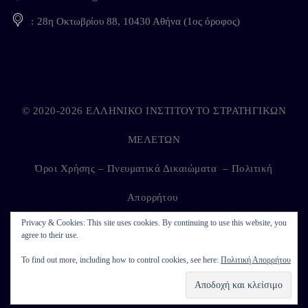
28η Οκτωβρίου 88, 10430 Αθήνα (1ος όροφος)
© 2020-2026 ΕΛΛΗΝΙΚΟ ΙΝΣΤΙΤΟΥΤΟ ΣΤΡΑΤΗΓΙΚΩΝ
ΜΕΛΕΤΩΝ
Όροι Χρήσης – Πνευματικά Δικαιώματα
–
Πολιτική
Απορρήτου
Privacy & Cookies: This site uses cookies. By continuing to use this website, you
agree to their use.
Developed by
Kappagram
on
Kythira
To find out more, including how to control cookies, see here:
Πολιτική Απορρήτου