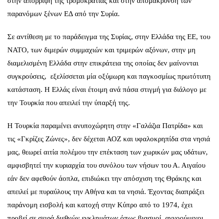
στην απόρριψη της τρομοκρατίας και στην απομάκρυνση των
παρανόμων ξένων ΕΔ από την Συρία.
Σε αντίθεση με το παράδειγμα της Συρίας, στην Ελλάδα της ΕΕ, του
ΝΑΤΟ, των διμερών συμμαχιών και τριμερών αξόνων, στην μη
διαμελισμένη Ελλάδα στην επικράτεια της οποίας δεν μαίνονται
συγκρούσεις, εξελίσσεται μία οξύμωρη και παγκοσμίως πρωτότυπη
κατάσταση. Η Ελλάς είναι έτοιμη ανά πάσα στιγμή για διάλογο με
την Τουρκία που απειλεί την ύπαρξή της.
Η Τουρκία παραμένει ανυποχώρητη στην «Γαλάζια Πατρίδα» και
τις «Γκρίζες Ζώνες», δεν δέχεται ΑΟΖ και υφαλοκρηπίδα στα νησιά
μας, θεωρεί αιτία πολέμου την επέκταση των χωρικών μας υδάτων,
αμφισβητεί την κυριαρχία του συνόλου των νήσων του Α. Αιγαίου
εάν δεν αφεθούν άοπλα, επιδιώκει την απόσχιση της Θράκης και
απειλεί με πυραύλους την Αθήνα και τα νησιά. Έχοντας διαπράξει
παράνομη εισβολή και κατοχή στην Κύπρο από το 1974, έχει
προβεί σε σειρά διεθνών εγκλημάτων όπως βιασμοί, αγνοούμενοι,