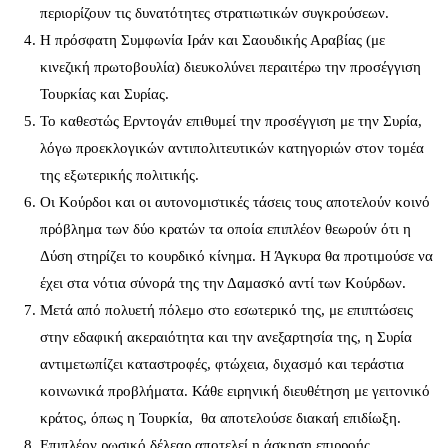
περιορίζουν τις δυνατότητες στρατιωτικών συγκρούσεων.
Η πρόσφατη Συμφωνία Ιράν και Σαουδικής Αραβίας (με
κινεζική πρωτοβουλία) διευκολύνει περαιτέρω την προσέγγιση
Τουρκίας και Συρίας.
Το καθεστώς Ερντογάν επιθυμεί την προσέγγιση με την Συρία,
λόγω προεκλογικών αντιπολιτευτικών κατηγοριών στον τομέα
της εξωτερικής πολιτικής.
Οι Κούρδοι και οι αυτονομιστικές τάσεις τους αποτελούν κοινό
πρόβλημα των δύο κρατών τα οποία επιπλέον θεωρούν ότι η
Δύση στηρίζει το κουρδικό κίνημα. Η Άγκυρα θα προτιμούσε να
έχει στα νότια σύνορά της την Δαμασκό αντί των Κούρδων.
Μετά από πολυετή πόλεμο στο εσωτερικό της, με επιπτώσεις
στην εδαφική ακεραιότητα και την ανεξαρτησία της, η Συρία
αντιμετωπίζει καταστροφές, φτώχεια, διχασμό και τεράστια
κοινωνικά προβλήματα. Κάθε ειρηνική διευθέτηση με γειτονικό
κράτος, όπως η Τουρκία, θα αποτελούσε διακαή επιδίωξη.
Επιπλέον ρωσικό δέλεαρ αποτελεί η άσκηση επιρροής