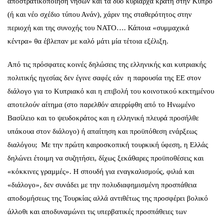
αποστρατικοποίηση νήσων και τα δύο κυρίαρχα κράτη στην Κύπρο
(ή και νέο σχέδιο τύπου Ανάν), χάριν της σταθερότητος στην
περιοχή και της συνοχής του ΝΑΤΟ…. Κάποια «συμμαχικά
κέντρα» θα έβλεπαν με καλό μάτι μία τέτοια εξέλιξη.
Από τις πρόσφατες κοινές δηλώσεις της ελληνικής και κυπριακής
πολιτικής ηγεσίας δεν έγινε σαφές εάν η παρουσία της ΕΕ στον
διάλογο για το Κυπριακό και η επιβολή του κοινοτικού κεκτημένου
αποτελούν αίτημα (στο παρελθόν απερρίφθη από το Ηνωμένο
Βασίλειο και το ψευδοκράτος και η ελληνική πλευρά προσήλθε
υπάκουα στον διάλογο) ή απαίτηση και προϋπόθεση ενάρξεως
διαλόγου; Με την πρώτη καιροσκοπική τουρκική ύφεση, η Ελλάς
δηλώνει έτοιμη να συζητήσει, δίχως ξεκάθαρες προϋποθέσεις και
«κόκκινες γραμμές». Η σπουδή για εναγκαλισμούς, φιλιά και
«διάλογο», δεν συνάδει με την πολυδιαφημισμένη προσπάθεια
αποδομήσεως της Τουρκίας αλλά αντιθέτως της προσφέρει βολικό
άλλοθι και αποδυναμώνει τις υπερβατικές προσπάθειες των