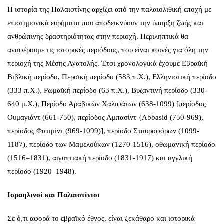
Η ιστορία της Παλαιστίνης αρχίζει από την παλαιολιθική εποχή με
επιστημονικά ευρήματα που αποδεικνύουν την ύπαρξη ζωής και
ανθρώπινης δραστηριότητας στην περιοχή. Περιληπτικά θα
αναφέρουμε τις ιστορικές περιόδους, που είναι κοινές για όλη την
περιοχή της Μέσης Ανατολής. Έτσι χρονολογικά έχουμε Εβραϊκή
Βιβλική περίοδο, Περσική περίοδο (583 π.Χ.), Ελληνιστική περίοδο
(333 π.Χ.), Ρωμαϊκή περίοδο (63 π.Χ.), Βυζαντινή περίοδο (330-
640 μ.Χ.), Περίοδο Αραβικών Χαλιφάτων (638-1099) [περίοδος
Ουμαγιάντ (661-750), περίοδος Αμπασίντ {Abbasid (750-969),
περίοδος Φατιμίντ (969-1099)], περίοδο Σταυροφόρων (1099-
1187), περίοδο των Μαμελούκων (1270-1516), οθωμανική περίοδο
(1516–1831), αιγυπτιακή περίοδο (1831-1917) και αγγλική
περίοδο (1920–1948).
Ισραηλινοί και Παλαιστίνιοι
Σε ό,τι αφορά το εβραϊκό έθνος, είναι ξεκάθαρο και ιστορικά