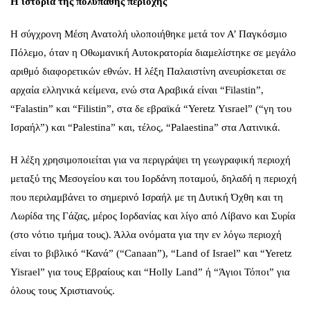
Η ιστορία της πολύπαθης περιοχής
Η σύγχρονη Μέση Ανατολή υλοποιήθηκε μετά τον Α’ Παγκόσμιο
Πόλεμο, όταν η Οθωμανική Αυτοκρατορία διαμελίστηκε σε μεγάλο
αριθμό διαφορετικών εθνών. Η λέξη Παλαιστίνη ανευρίσκεται σε
αρχαία ελληνικά κείμενα, ενώ στα Αραβικά είναι “Filastin”,
“Falastin” και “Filistin”, στα δε εβραϊκά “Yeretz Υιsrael” (“γη του
Ισραήλ”) και “Palestina” και, τέλος, “Palaestina” στα Λατινικά.
Η λέξη χρησιμοποιείται για να περιγράψει τη γεωγραφική περιοχή
μεταξύ της Μεσογείου και του Ιορδάνη ποταμού, δηλαδή η περιοχή
που περιλαμβάνει το σημερινό Ισραήλ με τη Δυτική Όχθη και τη
Λωρίδα της Γάζας, μέρος Ιορδανίας και λίγο από Λίβανο και Συρία
(στο νότιο τμήμα τους). Άλλα ονόματα για την εν λόγω περιοχή
είναι το βιβλικό “Κανά” (“Canaan”), “Land of Israel” και “Yeretz
Yisrael” για τους Εβραίους και “Holly Land” ή “Άγιοι Τόποι” για
όλους τους Χριστιανούς.