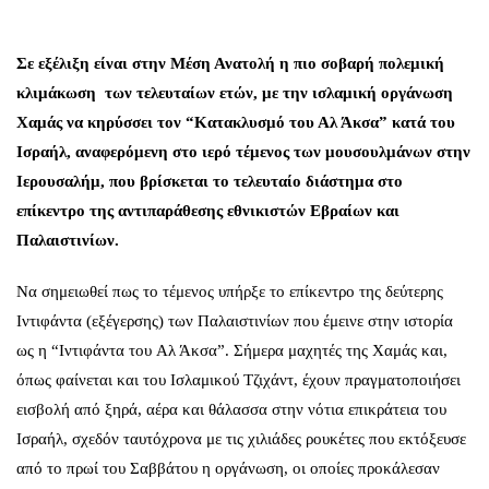
Σε εξέλιξη είναι στην Μέση Ανατολή η πιο σοβαρή πολεμική
κλιμάκωση των τελευταίων ετών, με την ισλαμική οργάνωση
Χαμάς να κηρύσσει τον “Κατακλυσμό του Αλ Άκσα” κατά του
Ισραήλ, αναφερόμενη στο ιερό τέμενος των μουσουλμάνων στην
Ιερουσαλήμ, που βρίσκεται το τελευταίο διάστημα στο
επίκεντρο της αντιπαράθεσης εθνικιστών Εβραίων και
Παλαιστινίων.
Να σημειωθεί πως το τέμενος υπήρξε το επίκεντρο της δεύτερης
Ιντιφάντα (εξέγερσης) των Παλαιστινίων που έμεινε στην ιστορία
ως η “Ιντιφάντα του
Αλ Άκσα”
. Σήμερα μαχητές της Χαμάς και,
όπως φαίνεται και του Ισλαμικού Τζιχάντ, έχουν πραγματοποιήσει
εισβολή από ξηρά, αέρα και θάλασσα στην νότια επικράτεια του
Ισραήλ, σχεδόν ταυτόχρονα με τις χιλιάδες ρουκέτες που εκτόξευσε
από το πρωί του Σαββάτου η οργάνωση, οι οποίες προκάλεσαν