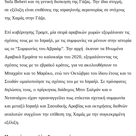
Sufa Beheri και τη γενική διοίκηση της Γάζας. Την ίδια στιγμή,
σε εξέλιξη είναι επιθέσεις της ισραηλινής αεροπορίας σε στόχους
της Χαμάς στην Γάζα.
Επί κυβέρνησης Τραμπ, μία σειρά αραβικών χωρών εξομάλυναν τις
σχέσεις τους με το Ισραήλ, με τις συμφωνίες να μένουν στην ιστορία
ως οι “Συμφωνίες του Αβραάμ”. Την αρχή έκαναν τα Ηνωμένα
Αραβικά Εμιράτα το καλοκαίρι του 2020, εξομαλύνοντας τις
σχέσεις τους με το εβραϊκό κράτος, για να ακολουθήσουν το
Μπαχρέιν και το Μαρόκο, ενώ τον Οκτώβριο του ίδιου έτους και το
Σουδάν ομαλοποίησε τις σχέσεις του με το Ισραήλ. Σε πρόσφατες
δηλώσεις τους, ο πρίγκηπας διάδοχος Μπιν Σαλμάν και ο
Νετανιάχου είχαν προαναγγείλει πως επίκεται σχετική συμφωνία
και μεταξύ Ισραήλ και Σαουδικής Αραβίας και εκτιμήσεις διεθνών
αναλυτών συγχέουν την επίθεση της Χαμάς με την συγκεκριμένη
εξέλιξη.