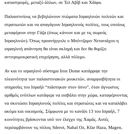
καταστροφές, μεταξύ άλλων, σε Τελ Αβίβ και Χάϊφα.
Παλαιστινίους να βεβηλώνουν πτώματα Ισραηλινών πολιτών και
στρατιωτών και να απαγάγουν Ισραηλινούς πολίτες, τους οποίους
μεταφέρουν στην Γάζα (όπως κάνουν και με τις σωρούς
Ισραηλινών). Όπως προανήγγειλε ο Μπέντζαμιν Νετανιάχου η
ισραηλινή απάντηση θα είναι σκληρή και δεν θα θυμίζει
αντιτρομοκρατική επιχείρηση, αλλά πόλεμο.
Αν και το
ισραηλινό σύστημα Iron Dome
κατάρριψε την
πλειονότητα των παλαιστινιακών ρουκετών, αναμφισβήτητα οι
υπηρεσίες του Ισραήλ “πιάστηκαν στον ύπνο”, όταν άγνωστος
αριθμός ενόπλων κατάφερε να εισβάλει στην χώρα, καταφέρνοντας
να σκοτώσει Ισραηλινούς πολίτες και στρατιώτες και να καταλάβει
ακόμα και οικισμούς. Σύμφωνα με το κανάλι 13 του Ισραήλ, 7
κοινότητες βρίσκονται υπό τον έλεγχο της Χαμάς. Αυτές
περιλαμβάνουν τις πόλεις Sderot, Nahal Oz, Kfar Haza, Magen,