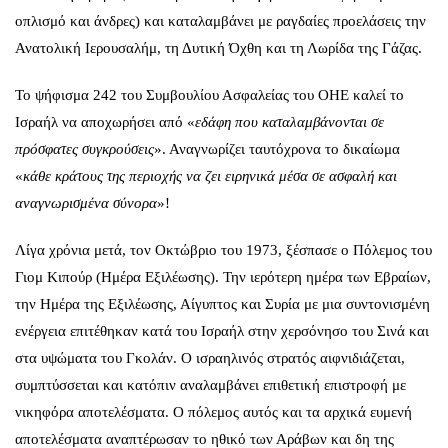
οπλισμό και άνδρες) και καταλαμβάνει με ραγδαίες προελάσεις την
Ανατολική Ιερουσαλήμ, τη Δυτική Όχθη και τη Λωρίδα της Γάζας.
Το ψήφισμα 242 του Συμβουλίου Ασφαλείας του ΟΗΕ καλεί το
Ισραήλ να αποχωρήσει από «
εδάφη που καταλαμβάνονται σε
πρόσφατες συγκρούσεις
». Αναγνωρίζει ταυτόχρονα το δικαίωμα
«
κάθε κράτους της περιοχής να ζει ειρηνικά μέσα σε ασφαλή και
αναγνωρισμένα σύνορα
»!
Λίγα χρόνια μετά, τον Οκτώβριο του 1973, ξέσπασε ο Πόλεμος του
Γιομ Κιπούρ (Ημέρα Εξιλέωσης). Την ιερότερη ημέρα των Εβραίων,
την Ημέρα της Εξιλέωσης, Αίγυπτος και Συρία με μια συντονισμένη
ενέργεια επιτέθηκαν κατά του Ισραήλ στην χερσόνησο του Σινά και
στα υψώματα του Γκολάν. Ο ισραηλινός στρατός αιφνιδιάζεται,
συμπτύσσεται και κατόπιν αναλαμβάνει επιθετική επιστροφή με
νικηφόρα αποτελέσματα. Ο πόλεμος αυτός και τα αρχικά ευμενή
αποτελέσματα αναπτέρωσαν το ηθικό των Αράβων και δη της