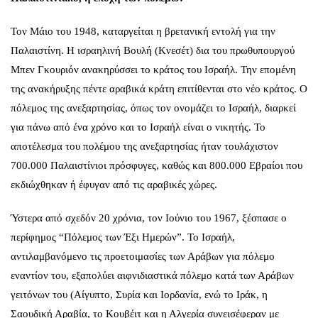
Τον Μάιο του 1948, καταργείται η βρετανική εντολή για την
Παλαιστίνη. Η ισραηλινή Βουλή (Κνεσέτ) δια του πρωθυπουργού
Μπεν Γκουριόν ανακηρύσσει το κράτος του Ισραήλ. Την επομένη
της ανακήρυξης πέντε αραβικά κράτη επιτίθενται στο νέο κράτος. Ο
πόλεμος της ανεξαρτησίας, όπως τον ονομάζει το Ισραήλ, διαρκεί
για πάνω από ένα χρόνο και το Ισραήλ είναι ο νικητής. Το
αποτέλεσμα του πολέμου της ανεξαρτησίας ήταν τουλάχιστον
700.000 Παλαιστίνιοι πρόσφυγες, καθώς και 800.000 Εβραίοι που
εκδιώχθηκαν ή έφυγαν από τις αραβικές χώρες.
Ύστερα από σχεδόν 20 χρόνια, τον Ιούνιο του 1967, ξέσπασε ο
περίφημος “Πόλεμος των Έξι Ημερών”. Το Ισραήλ,
αντιλαμβανόμενο τις προετοιμασίες των Αράβων για πόλεμο
εναντίον του, εξαπολύει αιφνιδιαστικά πόλεμο κατά των Αράβων
γειτόνων του (Αίγυπτο, Συρία και Ιορδανία, ενώ το Ιράκ, η
Σαουδική Αραβία, το Κουβέιτ και η Αλγερία συνεισέφεραν με