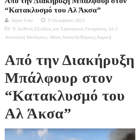
Από την Διακήρυξη Μπάλφουρ στον
“Κατακλυσμό του Αλ Άκσα”
Super User
9 Οκτωβρίου 2023
0. Διεθνείς Εξελίξεις και Στρατηγικές Εκτιμήσεις
,
Δ1.3
Ανατολική Μεσόγειος- Μέση Ανατολή-Βόρειος Αφρική
Από την Διακήρυξη
Μπάλφουρ στον
“Κατακλυσμό του
Αλ Άκσα”