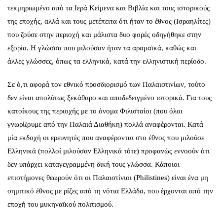
τεκμηριωμένο από τα Ιερά Κείμενα και Βιβλία και τους ιστορικούς
της εποχής, αλλά και τους μετέπειτα ότι ήταν το έθνος (Ισραηλίτες)
που ζούσε στην περιοχή και μάλιστα δυο φορές οδηγήθηκε στην
εξορία. Η γλώσσα που μιλούσαν ήταν τα αραμαϊκά, καθώς και
άλλες γλώσσες, όπως τα ελληνικά, κατά την ελληνιστική περίοδο.
Σε ό,τι αφορά τον εθνικό προσδιορισμό των Παλαιστινίων, τούτο
δεν είναι απολύτως ξεκάθαρο και αποδεδειγμένο ιστορικά. Για τους
κατοίκους της περιοχής με το όνομα Φιλισταίοι (που όλοι
γνωρίζουμε από την Παλαιά Διαθήκη) πολλά αναφέρονται. Κατά
μία εκδοχή οι ερευνητές που αναφέρονται στο έθνος που μιλούσε
Ελληνικά (πολλοί μιλούσαν Ελληνικά τότε) προφανώς εννοούν ότι
δεν υπάρχει καταγεγραμμένη δική τους γλώσσα. Κάποιοι
επιστήμονες θεωρούν ότι οι Παλαιστίνιοι (Philistines) είναι ένα μη
σημιτικό έθνος με ρίζες από τη νότια Ελλάδα, που έρχονται από την
εποχή του μυκηναϊκού πολιτισμού.