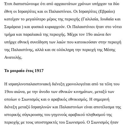
Έτσι διαπιστώνουμε ότι από αρχαιοτάτων χρόνων υπήρχαν τα δύο
έθνη οι Ισραηλίτες και οι Παλαιστίνιοι. Οι Ισραηλίτες (Εβραίοι)
κατείχαν το μεγαλύτερο μέρος της περιοχής (Γαλιλαία, Ιουδαία και
Σαμάρεια ) και φυσικά κυριαρχούν. Οι Παλαιστίνιοι ήταν στο νότιο
τμήμα και παραλιακά της περιοχής. Μέχρι τον 19ο αιώνα δεν
υπήρχε εθνική συνείδηση των λαών που κατοικούσαν στην περιοχή
της Παλαιστίνης, αλλά και σε ολόκληρη την περιοχή της Μέσης
Ανατολής.
Το μοιραίο έτος 1917
Η ισραηλινοπαλαιστινιακή διένεξη χρονολογείται από τα τέλη του
19ου αιώνα, με την άνοδο των εθνικών κινημάτων, μεταξύ των
οποίων ο Σιωνισμός και ο αραβικός εθνικισμός. Η σημερινή
διένεξη μεταξύ Ισραηλινών και Παλαιστινίων είναι αποτέλεσμα της
ιστορικής σύγκρουσης του γηγενούς αραβικού πληθυσμού της
περιοχής με τους υποστηρικτές του Σιωνισμού. Ο Σιωνισμός ήταν