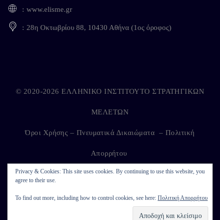
www.elisme.gr
28η Οκτωβρίου 88, 10430 Αθήνα (1ος όροφος)
© 2020-2026 ΕΛΛΗΝΙΚΟ ΙΝΣΤΙΤΟΥΤΟ ΣΤΡΑΤΗΓΙΚΩΝ
ΜΕΛΕΤΩΝ
Όροι Χρήσης – Πνευματικά Δικαιώματα
–
Πολιτική
Απορρήτου
Privacy & Cookies: This site uses cookies. By continuing to use this website, you
agree to their use.
Developed by
Kappagram
on
Kythira
To find out more, including how to control cookies, see here:
Πολιτική Απορρήτου