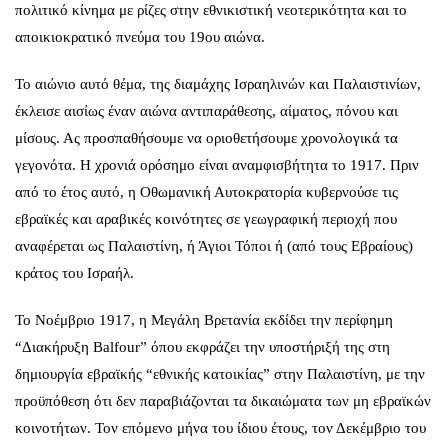
πολιτικό κίνημα με ρίζες στην εθνικιστική νεοτερικότητα και το
αποικιοκρατικό πνεύμα του 19ου αιώνα.
Το αιώνιο αυτό θέμα, της διαμάχης Ισραηλινών και Παλαιστινίων,
έκλεισε αισίως έναν αιώνα αντιπαράθεσης, αίματος, πόνου και
μίσους. Ας προσπαθήσουμε να οριοθετήσουμε χρονολογικά τα
γεγονότα. Η χρονιά ορόσημο είναι αναμφισβήτητα το 1917. Πριν
από το έτος αυτό, η Οθωμανική Αυτοκρατορία κυβερνούσε τις
εβραϊκές και αραβικές κοινότητες σε γεωγραφική περιοχή που
αναφέρεται ως Παλαιστίνη, ή Άγιοι Τόποι ή (από τους Εβραίους)
κράτος του Ισραήλ.
Το Νοέμβριο 1917, η Μεγάλη Βρετανία εκδίδει την περίφημη
“Διακήρυξη Balfour” όπου εκφράζει την υποστήριξή της στη
δημιουργία εβραϊκής “εθνικής κατοικίας” στην Παλαιστίνη, με την
προϋπόθεση ότι δεν παραβιάζονται τα δικαιώματα των μη εβραϊκών
κοινοτήτων. Τον επόμενο μήνα του ίδιου έτους, τον Δεκέμβριο του