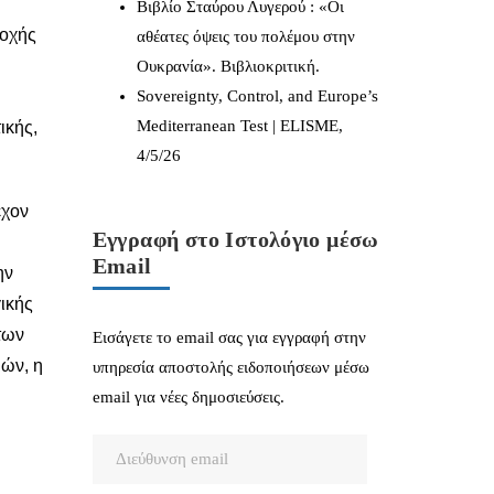
Βιβλίο Σταύρου Λυγερού : «Οι
νοχής
αθέατες όψεις του πολέμου στην
Ουκρανία». Βιβλιοκριτική.
Sovereignty, Control, and Europe’s
Mediterranean Test | ELISME,
ικής,
4/5/26
έχον
Εγγραφή στο Ιστολόγιο μέσω
Email
ην
γικής
των
Εισάγετε το email σας για εγγραφή στην
ιών, η
υπηρεσία αποστολής ειδοποιήσεων μέσω
email για νέες δημοσιεύσεις.
Διεύθυνση
email