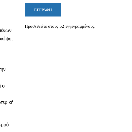
ΕΓΓΡΑΦΉ
Προστεθείτε στους 52 εγγεγραμμένους.
σμένων
σκέψη,
την
ί ο
ωτερική
σμού