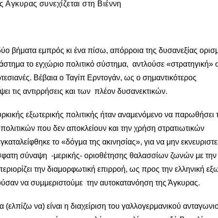
ς Αγκυρας συνεχίζεται στη Βιέννη
 δύο βήματα εμπρός κι ένα πίσω, απόρροια της δυσανεξίας ορι
διάστημα το εγχώριο πολιτικό σύστημα, αντλούσε «στρατηγική» 
τεσιανές. Βέβαια ο Ταγίπ Ερντογάν, ως ο σημαντικότερος
ει τις αντιρρήσεις και των πλέον δυσανεκτικών.
ρκικής εξωτερικής πολιτικής ήταν αναμενόμενο να παρωθήσει 
 πολιτικών που δεν αποκλείουν και την χρήση στρατιωτικών
καταλείφθηκε το «δόγμα της ακινησίας», για να μην εκνευριστε
σφατη σύναψη -μερικής- οριοθέτησης θαλασσίων ζωνών με την
 περιορίζει την διαμορφωτική επιρροή, ως προς την ελληνική εξ
τούσαν να συμμεριστούμε την αυτοκατανόηση της Άγκυρας.
 (ελπίζω να) είναι η διαχείριση του γαλλογερμανικού ανταγωνι