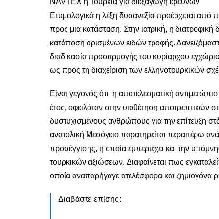
NAVTEX η Τουρκία για διεξαγωγή ερευνών
Ετυμολογικά η λέξη δυσανεξία προέρχεται από πρ
προς μια κατάσταση. Στην ιατρική, η διατροφική
κατάποση ορισμένων ειδών τροφής. Δανειζόμαστε 
διαδικασία προσαρμογής του κυρίαρχου εγχώριο
ως προς τη διαχείριση των ελληνοτουρκικών σχέ
Είναι γεγονός ότι η αποτελεσματική αντιμετώπισ
έτος, οφειλόταν στην υιοθέτηση αποτρεπτικών 
δυστυχισμένους ανθρώπους για την επίτευξη στό
ανατολική Μεσόγειο παρατηρείται περαιτέρω ανάτ
προσέγγισης, η οποία εμπεριέχει και την υπόμν
τουρκικών αξιώσεων. Διαφαίνεται πως εγκαταλείπ
οποία αναπαρήγαγε ατελέσφορα και ζημιογόνα ρη
Διαβάστε επίσης: