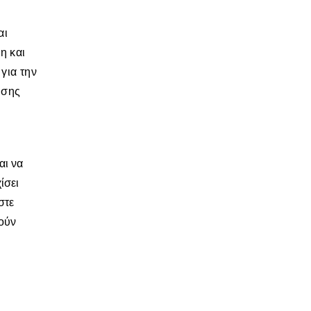
αι
η και
για την
υσης
αι να
ίσει
στε
τούν