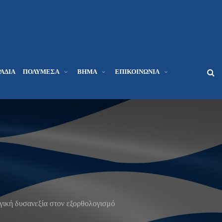
ΆΔΙΑ
ΠΟΛΥΜΈΣΑ
ΒΉΜΑ
ΕΠΙΚΟΙΝΩΝΊΑ
γική δυσανεξία στον εξορθολογισμό