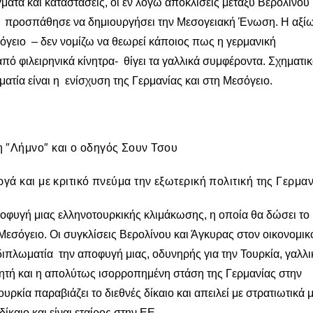
ματα και καταστάσεις, οι εν λόγω αποκλίσεις μεταξύ Βερολίνου 
ία προσπάθησε να δημιουργήσει την Μεσογειακή Ένωση. Η αξί
σόγειο – δεν νομίζω να θεωρεί κάποιος πως η γερμανική
ό φιλειρηνικά κίνητρα- θίγει τα γαλλικά συμφέροντα. Σχηματικ
ματία είναι η ενίσχυση της Γερμανίας και στη Μεσόγειο.
 ″Λήμνο″ και ο οδηγός Σουν Τσου
γά και με κριτικό πνεύμα την εξωτερική πολιτική της Γερμα
ποφυγή μιας ελληνοτουρκικής κλιμάκωσης, η οποία θα δώσει το
εσόγειο. Οι συγκλίσεις Βερολίνου και Άγκυρας στον οικονομικ
ιπλωματία την αποφυγή μιας, οδυνηρής για την Τουρκία, γαλλι
οητή και η απολύτως ισορροπημένη στάση της Γερμανίας στην
ρκία παραβιάζει το διεθνές δίκαιο και απειλεί με στρατιωτικά 
ίκαιο και είναι εταίρος στην ΕΕ.