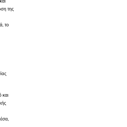
και
ωση της
ά, το
νίας
ό και
κής
μέσα,