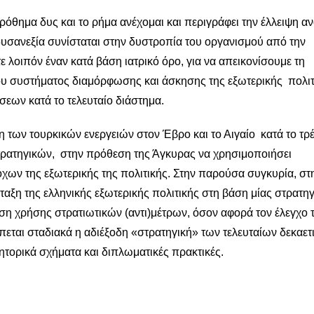
όθημα δυς και το ρήμα ανέχομαι και περιγράφει την έλλειψη α
 δυσανεξία συνίσταται στην δυστροπία του οργανισμού από την
λοιπόν έναν κατά βάση ιατρικό όρο, για να απεικονίσουμε τη
υ συστήματος διαμόρφωσης και άσκησης της εξωτερικής πολιτ
σεων κατά το τελευταίο διάστημα.
η των τουρκικών ενεργειών στον Έβρο και το Αιγαίο κατά το τρ
στρατηγικών, στην πρόθεση της Άγκυρας να χρησιμοποιήσει
χων της εξωτερικής της πολιτικής. Στην παρούσα συγκυρία, στ
αξη της ελληνικής εξωτερικής πολιτικής στη βάση μίας στρατη
ηση χρήσης στρατιωτικών (αντι)μέτρων, όσον αφορά τον έλεγχο 
εται σταδιακά η αδιέξοδη «στρατηγική» των τελευταίων δεκαετ
τορικά σχήματα και διπλωματικές πρακτικές.