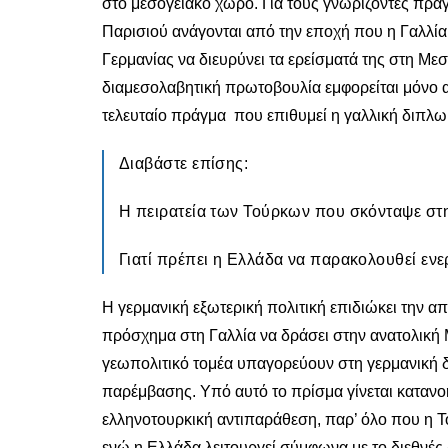
στο μεσογειακό χώρο. Για τους γνωρίζοντες πράγ
Παρισιού ανάγονται από την εποχή που η Γαλλ
Γερμανίας να διευρύνει τα ερείσματά της στη Με
διαμεσολαβητική πρωτοβουλία εμφορείται μόνο απ
τελευταίο πράγμα που επιθυμεί η γαλλική διπλω
Διαβάστε επίσης:
Η πειρατεία των Τούρκων που σκόνταψε στη
Γιατί πρέπει η Ελλάδα να παρακολουθεί ενερ
Η γερμανική εξωτερική πολιτική επιδιώκει την α
πρόσχημα στη Γαλλία να δράσει στην ανατολική Μ
γεωπολιτικό τομέα υπαγορεύουν στη γερμανική δ
παρέμβασης. Υπό αυτό το πρίσμα γίνεται καταν
ελληνοτουρκική αντιπαράθεση, παρ’ όλο που η Του
ενώ η Ελλάδα λειτουργεί σύμφωνα με το διεθνές δ