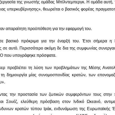
ξεργασία της γνωστής ομάδας Μπίλντεμπεργκ. Η ομάδα αυτή, 
μιας υπερκυβέρνησης», θεωρείται ο βασικός φορέας πραγματο
ήταν απαραίτητη προϋπόθεση για την εφαρμογή του.
σε βασικό πρόκριμα για την έναρξή του. Έτσι σήμερα η
ς σε αυτό. Περισσότερο ακόμη δε δια της συμφωνίας συνεργασ
ΑΤΟ που υπογράφηκε πρόσφατα.
γκερ προβλέπει τη λύση των προβλημάτων της Μέσης Ανατολ
 τη δημιουργία μίας συνομοσπονδίας κρατών, των επονομα
υ».
ντας την προστασία των ζωτικών συμφερόντων τους στην 
και Σουέζ, ελεύθερη πρόσβαση στον Ινδικό Ωκεανό, αντιμ
ικίνδυνων κρατών τύπου Ιράκ, ενδυνάμωση της Ευρωπαϊκής 