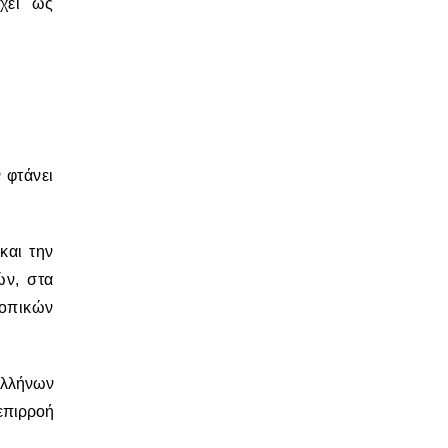
χει ως
 φτάνει
και την
ών, στα
τοπικών
Ελλήνων
 επιρροή