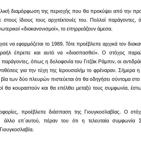
 τελική διαμόρφωση της περιοχής που θα προκύψει από την π
ε στους ίδιους τους αρχιτέκτονές του. Πολλοί παράγοντες, 
εσωτερικοί «διακανονισμοί», το επηρρεάζουν άμεσα.
ισε να εφαρμόζεται το 1989. Τότε προέβλεπε αρχικά τον διακα
Ισραήλ έπρεπε και αυτό να «διασπασθεί». Ο στόχος παρα
αράγοντες, όπως η δολοφονία του Γιτζάκ Ράμπιν, οι αντιδράσ
ντιθέσεις για την τύχη της Ιερουσαλήμ το φρέναραν. Σήμερα 
ία των δύο πλευρών πιστεύεται ότι θα οδηγήσει σύντομα στο
αοί θα κουραστούν και θα επέλθει μεταξύ τους συμφωνία, έστ
φορίες, προέβλεπε διάσπαση της Γιουγκοσλαβίας. Ο στό
τι άλλο επ΄αυτού, πέραν του ότι η τελευταία συμφωνία Σ
Γιουγκοσλαβία.