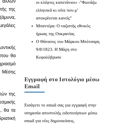
η άλλων
οι κλέφτες καπετάνιοι» -"Φωνάζω
τής της
ελληνικά κι ούτε που μ’
(άμυνα,
αποκρίνεται κανείς"
μεγάλες
Μπαντέρα: Ο ναζιστής εθνικός
ήρωας της Ουκρανίας
Ο Θάνατος του Μάρκου Μπότσαρη
οντικής
9/8/1823. Η Μάχη στο
 που θα
Κεφαλόβρυσο
τηριασμό
ς Μέσης
Εγγραφή στο Ιστολόγιο μέσω
Email
τών της
εσμικής
Εισάγετε το email σας για εγγραφή στην
, θα τα
υπηρεσία αποστολής ειδοποιήσεων μέσω
ριατική
email για νέες δημοσιεύσεις.