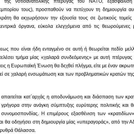
ση της νοτιοανατολικής πτέρυγας του ΝΑΤΟ, εξασφάλισ
μπορίου τους), προσπαθούν να πετύχουν τη δημιουργία αυ
κράτη θα εκχωρήσουν την εξουσία τους σε ζωτικούς τομείς 
 κεντρικά όργανα, εύκολα ελεγχόμενα από τις θεωρούμενες 
ς που είναι ήδη ενταγμένο σε αυτή ή θεωρείται πεδίο μελλ
τελέσει τμήμα μίας «χαλαρά συνδεόμενης» με αυτή πτέρυγας
ώσεις η Ευρωπαϊκή Ένωση θα δεχθεί πλήγμα, είτε με έναν ακρω
εωθεί σε χαλαρή ενσωμάτωση και των προβληματικών κρατών τη
απαιτείται κατ΄αρχάς η αποδυνάμωση και διάσπαση των κρα
 γρήγορα στην ανάγκη σύμπτυξης ευρύτερης πολιτικής και θ
 συνομοσπονδίας. Η επιμέρους εξασθένιση των «κρατιδίων»
ι θα οδηγήσει στη δημιουργία μίας «υπεραγοράς», από την Αδ
 Ερυθρά Θάλασσα.