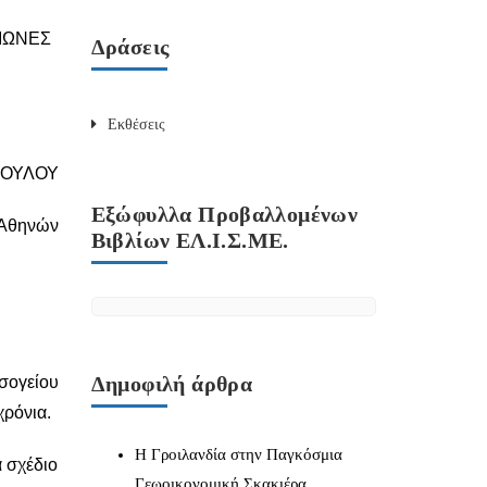
ΟΙΩΝΕΣ
Δράσεις
Εκθέσεις
ΠΟΥΛΟΥ
Εξώφυλλα Προβαλλομένων
 Αθηνών
Βιβλίων ΕΛ.Ι.Σ.ΜΕ.
Δημοφιλή άρθρα
σογείου
ρόνια.
Η Γροιλανδία στην Παγκόσμια
α σχέδιο
Γεωοικονομική Σκακιέρα