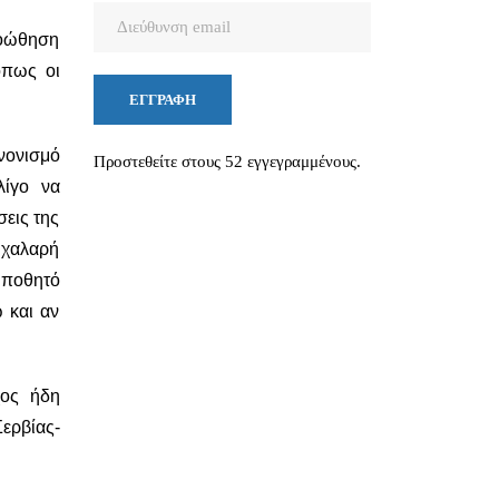
Διεύθυνση
ροώθηση
email
όπως οι
ΕΓΓΡΑΦΉ
νονισμό
Προστεθείτε στους 52 εγγεγραμμένους.
λίγο να
εις της
η χαλαρή
 ποθητό
ω και αν
χος ήδη
ερβίας-