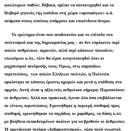
κατώτερων παθών; Βέβαια, πρέπει να συνεκτιμηθεί και το
θλιβερό γεγονός της εισόδου στη χώρα «προσφύγων» κ.ά.
ανάμεσα στους οποίους υπάρχουν και επικίνδυνα άτομα.
Το ερώτημα είναι-που αναδεικνύει και το επίπεδο του
πολιτισμού και της δημοκρατίας μας – αν δεν επρόκειτο περί
απλών ανθρώπων, αγροτών, αλλά περί κάποιων πλουσίων,
επωνύμων κ.λπ., τότε θα είχαν κινητοποιηθεί όλοι οι
μηχανισμοί ανεύρεσής τους; Όμως, στις παραπάνω
περιπτώσεις, των απλών Ελλήνων πολιτών, η Πολιτεία
αρκέστηκε σε κάποιες έρευνες ημερών και μετά η υπόθεση στο
αρχείο; Αυτή είναι η αξία ενός ανθρώπου σήμερα; Περισσεύουν
οι άνθρωποι; Αλλά και πρακτικά, έγιναν όλα όσα επιβάλλονται
σε τέτοιες περιπτώσεις; Ερευνήθηκε η περιοχή σπιθαμή προς
σπιθαμή, ερευνήθηκαν τα πηγάδια, οι χαράδρες, τα δάση κ.λπ.
με βοήθεια εκπαιδευμένων σκύλων για να βρεθούν οι άνθρωποι;
Ή πρυτάνευσε πνεύμα «δεβαριεστισμού», τόσο πολύ γνωστού