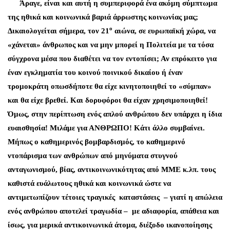
Άραγε, είναι και αυτή η συμπεριφορά ένα ακόμη σύμπτωμα
της ηθικά και κοινωνικά βαριά άρρωστης κοινωνίας μας;
ο
Δικαιολογείται σήμερα, τον 21
αιώνα, σε ευρωπαϊκή χώρα, να
«χάνεται» άνθρωπος και να μην μπορεί η Πολιτεία με τα τόσα
σύγχρονα μέσα που διαθέτει να τον εντοπίσει; Αν επρόκειτο για
έναν εγκληματία του κοινού ποινικού δικαίου ή έναν
τρομοκράτη οπωσδήποτε θα είχε κινητοποιηθεί το «σύμπαν»
και θα είχε βρεθεί. Και δορυφόροι θα είχαν χρησιμοποιηθεί!
Όμως, στην περίπτωση ενός απλού ανθρώπου δεν υπάρχει η ίδια
ευαισθησία! Μιλάμε για ΑΝΘΡΩΠΟ! Κάτι άλλο συμβαίνει.
Μήπως ο καθημερινός βομβαρδισμός, το καθημερινό
ντοπάρισμα των ανθρώπων από μηνύματα στυγνού
ανταγωνισμού, βίας, αντικοινωνικότητας από ΜΜΕ κ.λπ. τους
καθιστά ευάλωτους ηθικά και κοινωνικά ώστε να
αντιμετωπίζουν τέτοιες τραγικές καταστάσεις – γιατί η απώλεια
ενός ανθρώπου αποτελεί τραγωδία – με αδιαφορία, απάθεια και
ίσως, για μερικά αντικοινωνικά άτομα, διέξοδο ικανοποίησης