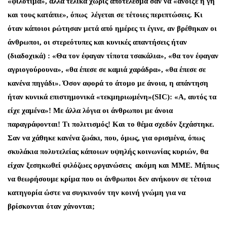
«φιλότιμα», αλλά τελικά χωρίς αποτέλεσμα σαν να «άνοιξε η γη
και τους κατάπιε», όπως λέγεται σε τέτοιες περιπτώσεις. Κι
όταν κάποιοι ρώτησαν μετά από ημέρες τι έγινε, αν βρέθηκαν οι
άνθρωποι, οι στερεότυπες και κυνικές απαντήσεις ήταν
(διαδοχικά) : «Θα τον έφαγαν τίποτα τσακάλια», «θα τον έφαγαν
αγριογούρουνα», «θα έπεσε σε καμιά χαράδρα», «θα έπεσε σε
κανένα πηγάδι». Όσον αφορά το άτομο με άνοια, η απάντηση
ήταν κυνικά επιστημονικά «τεκμηριωμένη»(
SIC
): «Α, αυτός τα
είχε χαμένα»! Με άλλα λόγια οι άνθρωποι με άνοια
παραγράφονται! Τι πολιτισμός! Και το θέμα σχεδόν ξεχάστηκε.
Σαν να χάθηκε κανένα ζωάκι, που, όμως, για ορισμένα, όπως
σκυλάκια πολυτελείας κάποιων υψηλής κοινωνίας κυριών, θα
είχαν ξεσηκωθεί φιλόζωες οργανώσεις ακόμη και ΜΜΕ. Μήπως
να θεωρήσουμε κρίμα που οι άνθρωποι δεν ανήκουν σε τέτοια
κατηγορία ώστε να συγκινούν την κοινή γνώμη για να
βρίσκονται όταν χάνονται;