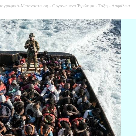
μογραφικό-Μετανάστευση - Οργανωμένο Έγκλημα - Τάξη - Ασφάλεια