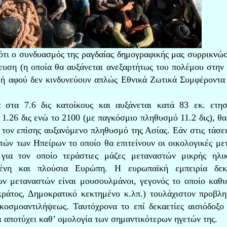
 ότι ο συνδυασμός της ραγδαίας δημογραφικής μας συρρικνώ
υση (η οποία θα αυξάνεται ανεξαρτήτως του πολέμου στην 
λή αφού δεν κινδυνεύουν απλώς Εθνικά Ζωτικά Συμφέροντα
στα 7.6 δις κατοίκους και αυξάνεται κατά 83 εκ. ετη
1.26 δις ενώ το 2100 (με παγκόσμιο πληθυσμό 11.2 δις), θα
ά τον επίσης αυξανόμενο πληθυσμό της Ασίας. Εάν στις τάσει
τών των Ηπείρων το οποίο θα επιτείνουν οι οικολογικές με
 για τον οποίο τεράστιες μάζες μεταναστών μικρής ηλι
μένη και πλούσια Ευρώπη. Η ευρωπαϊκή εμπειρία δεκα
των μεταναστών είναι μουσουλμάνοι, γεγονός το οποίο καθι
κράτος, Δημοκρατικό κεκτημένο κ.λπ.) τουλάχιστον προβλη
κοσμοαντιλήψεως. Ταυτόχρονα το επί δεκαετίες αισιόδοξο
 αποτύχει καθ’ ομολογία των σημαντικότερων ηγετών της.