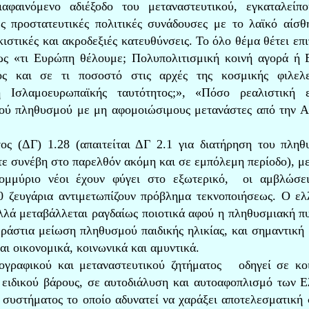
αφαινόμενο αδιέξοδο του μεταναστευτικού, εγκαταλείπ
ς προστατευτικές πολιτικές συνάδουσες με το λαϊκό αίσθ
ιστικές και ακροδεξιές κατευθύνσεις. Το όλο θέμα θέτει επι
ς «τι Ευρώπη θέλουμε; Πολυπολιτισμική κοινή αγορά ή
ός και σε τι ποσοστό στις αρχές της κοσμικής φιλελε
η Ισλαμοευρωπαϊκής ταυτότητος;», «Πόσο ρεαλιστική ε
ού πληθυσμού με μη αφομοιώσιμους μετανάστες από την Α
ος (ΔΓ) 1.28 (απαιτείται ΔΓ 2.1 για διατήρηση του πληθ
τε συνέβη στο παρελθόν ακόμη και σε εμπόλεμη περίοδο), με
ομμύριο νέοι έχουν φύγει στο εξωτερικό, οι αμβλώσει
0 ζευγάρια αντιμετωπίζουν πρόβλημα τεκνοποιήσεως. Ο ελ
λλά μεταβάλλεται ραγδαίως ποιοτικά αφού η πληθυσμιακή π
τεράστια μείωση πληθυσμού παιδικής ηλικίας, και σημαντική
ι οικονομικά, κοινωνικά και αμυντικά.
μογραφικού και μεταναστευτικού ζητήματος οδηγεί σε κο
 ειδικού βάρους, σε αυτοδιάλυση και αυτοαφοπλισμό των 
 συστήματος το οποίο αδυνατεί να χαράξει αποτελεσματική 