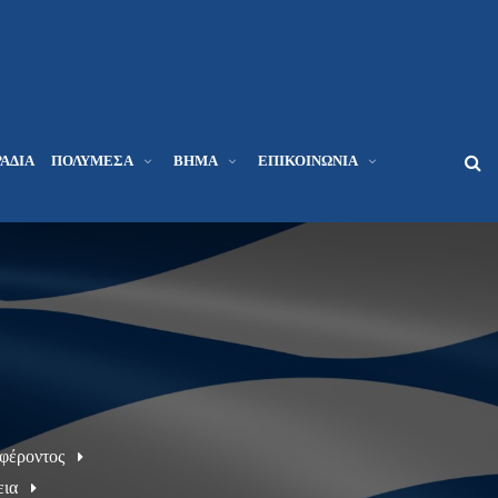
ΆΔΙΑ
ΠΟΛΥΜΈΣΑ
ΒΉΜΑ
ΕΠΙΚΟΙΝΩΝΊΑ
φέροντος
εια