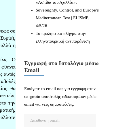
«Ασπίδα του Αχιλλέα».
Sovereignty, Control, and Europe’s
Mediterranean Test | ELISME,
4/5/26
σεως σε
Το προληπτικό πλήγμα στην
Συρία),
ελληνοτουρκική αντιπαράθεση
 αλλά η
σίως. Ο
Εγγραφή στο Ιστολόγιο μέσω
 φθάνει
Email
ς αυτές
ταβολές
κίας θα
Εισάγετε το email σας για εγγραφή στην
ετιών,
υπηρεσία αποστολής ειδοποιήσεων μέσω
στά την
email για νέες δημοσιεύσεις.
ματική,
 άλλοτε
Διεύθυνση
email