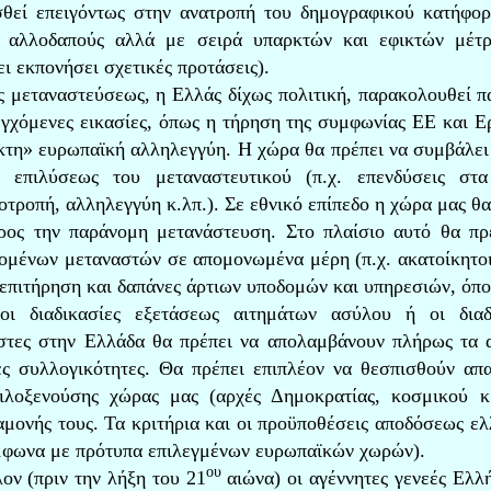
θεί επειγόντως στην ανατροπή του δημογραφικού κατήφορ
 αλλοδαπούς αλλά με σειρά υπαρκτών και εφικτών μέτ
ι εκπονήσει σχετικές προτάσεις).
ς μεταναστεύσεως, η Ελλάς δίχως πολιτική, παρακολουθεί π
εγχόμενες εικασίες, όπως η τήρηση της συμφωνίας ΕΕ και Ε
ρκτη» ευρωπαϊκή αλληλεγγύη. Η χώρα θα πρέπει να συμβάλει
 επιλύσεως του μεταναστευτικού (π.χ. επενδύσεις στα
τροπή, αλληλεγγύη κ.λπ.). Σε εθνικό επίπεδο η χώρα μας θα
ρος την παράνομη μετανάστευση. Στο πλαίσιο αυτό θα πρ
χομένων μεταναστών σε απομονωμένα μέρη (π.χ. ακατοίκητοι
 επιτήρηση και δαπάνες άρτιων υποδομών και υπηρεσιών, όπο
ι διαδικασίες εξετάσεως αιτημάτων ασύλου ή οι διαδι
άστες στην Ελλάδα θα πρέπει να απολαμβάνουν πλήρως τα 
ές συλλογικότητες. Θα πρέπει επιπλέον να θεσπισθούν απα
λοξενούσης χώρας μας (αρχές Δημοκρατίας, κοσμικού κ
αμονής τους. Τα κριτήρια και οι προϋποθέσεις αποδόσεως ελ
ύμφωνα με πρότυπα επιλεγμένων ευρωπαϊκών χωρών).
ου
ον (πριν την λήξη του 21
αιώνα) οι αγέννητες γενεές Ελλ