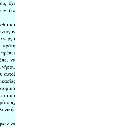
ου, όχι
ρων (το
αθητικά
ρντογάν
 ενεργά
 κράτη
 πρέπει
έπει να
 νήσοι,
υ αυτοί
κασίες
ατομικά
ιτητικά
ράτους,
ληνικής
ήνων να