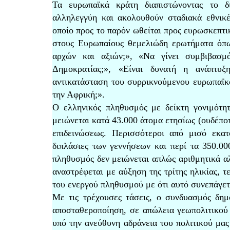
Τα ευρωπαϊκά κράτη διαπιστώνοντας το δι
αλληλεγγύη και ακολουθούν σταδιακά εθνικέ
οποίο προς το παρόν ωθείται προς ευρωσκεπτικ
στους Ευρωπαίους θεμελιώδη ερωτήματα όπω
αρχών και αξιών;», «Να γίνει συμβιβασμ
Δημοκρατίας;», «Είναι δυνατή η ανάπτυξ
αντικατάσταση του συρρικνούμενου ευρωπαϊκ
την Αφρική;».
Ο ελληνικός πληθυσμός με δείκτη γονιμότητ
μειώνεται κατά 43.000 άτομα ετησίως (ουδέπο
επιδεινώσεως. Περισσότεροι από μισό εκατ
διπλάσιες των γεννήσεων και περί τα 350.00
πληθυσμός δεν μειώνεται απλώς αριθμητικά α
αναστρέφεται με αύξηση της τρίτης ηλικίας, 
του ενεργού πληθυσμού με ότι αυτό συνεπάγετα
Με τις τρέχουσες τάσεις, ο συνδυασμός δη
αποσταθεροποίηση, σε απώλεια γεωπολιτικού
υπό την ανεύθυνη αδράνεια του πολιτικού μας