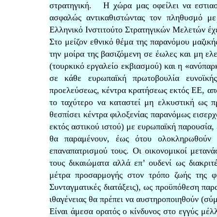
στρατηγική. Η χώρα μας οφείλει να εστιασ
ασφαλώς αντικαθιστώντας τον πληθυσμό με
Ελληνικό Ινστιτούτο Στρατηγικών Μελετών έχε
Στο μείζον εθνικό θέμα της παρανόμου μαζική
την μοίρα της βασιζόμενη σε έωλες και μη ελ
(τουρκικό εργαλείο εκβιασμού) και η «ανύπα
σε κάθε ευρωπαϊκή πρωτοβουλία ευνοϊκής
προελεύσεως, κέντρα κρατήσεως εκτός ΕΕ, απο
το ταχύτερο να καταστεί μη ελκυστική ως π
θεσπίσει κέντρα φιλοξενίας παρανόμως εισερ
εκτός αστικού ιστού) με ευρωπαϊκή παρουσία,
θα παραμένουν, έως ότου ολοκληρωθούν ο
επαναπατρισμού τους. Οι οικονομικοί μεταν
τους δικαιώματα αλλά επ’ ουδενί ως διακριτ
μέτρα προσαρμογής στον τρόπο ζωής της φι
Συνταγματικές διατάξεις), ως προϋπόθεση παρ
ιθαγένειας θα πρέπει να αυστηροποιηθούν (σ
Είναι άμεσα ορατός ο κίνδυνος στο εγγύς μέλλ