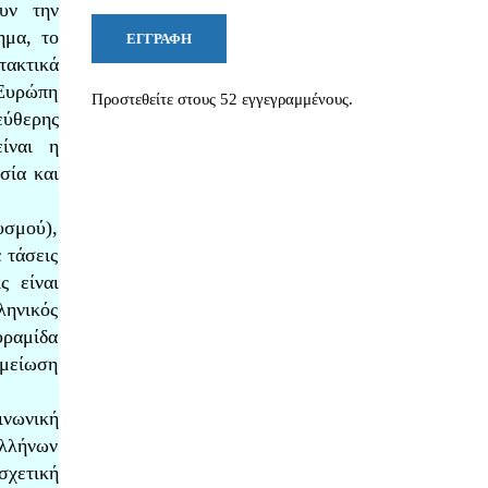
ουν την
ημα, το
ΕΓΓΡΑΦΉ
τακτικά
 Ευρώπη
Προστεθείτε στους 52 εγγεγραμμένους.
ύθερης
ίναι η
σία και
υσμού),
 τάσεις
ς είναι
ληνικός
υραμίδα
 μείωση
ινωνική
Ελλήνων
σχετική