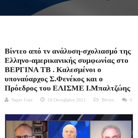
Βίντεο από τν ανάλυση-σχολιασμό της
Ελληνο-αμερικανικής συμφωνίας στο
ΒΕΡΓΙΝΑ ΤΒ . Καλεσμένοι ο
υποναύαρχος Σ.Φενέκος και ο
Πρόεδρος του ΕΛΙΣΜΕ Ι.Μπαλτζώης
Super User
18 Οκτωβρίου 2021
Βίντεο
0