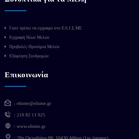
Γιατί πρέπει να εγγραφώ στο ΕΛ.Ι.Σ.ΜΕ.
Εγγραφή Νέων Μελών
Προβολές-Προνόμια Μελών
Εξόφληση Συνδρομών
Επικοινωνία
elisme@elisme.gr
210 82 11 025
www.elisme.gr
28η Οκτωβρίου 88, 10430 Αθήνα (1ος όροφος)