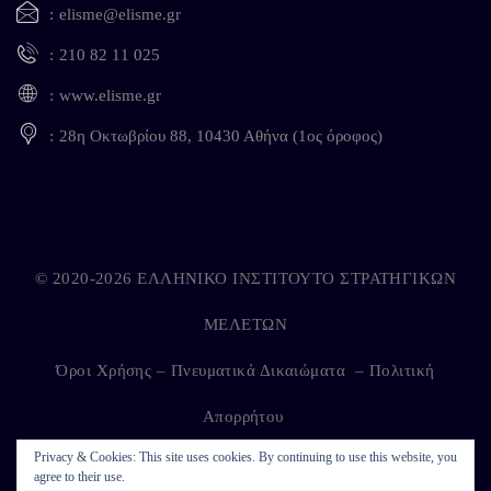
elisme@elisme.gr
210 82 11 025
www.elisme.gr
28η Οκτωβρίου 88, 10430 Αθήνα (1ος όροφος)
© 2020-2026 ΕΛΛΗΝΙΚΟ ΙΝΣΤΙΤΟΥΤΟ ΣΤΡΑΤΗΓΙΚΩΝ
ΜΕΛΕΤΩΝ
Όροι Χρήσης – Πνευματικά Δικαιώματα
–
Πολιτική
Απορρήτου
Privacy & Cookies: This site uses cookies. By continuing to use this website, you
agree to their use.
Developed by
Kappagram
on
Kythira