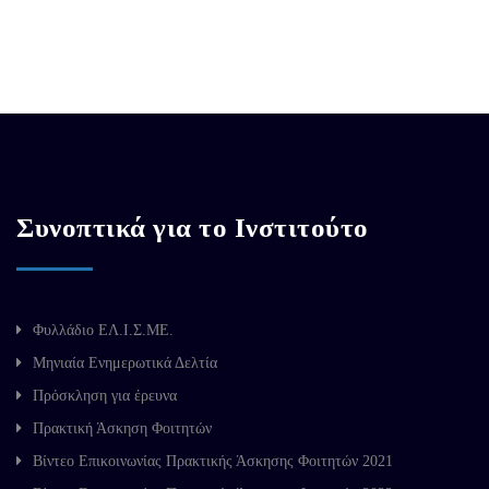
Συνοπτικά για το Ινστιτούτο
Φυλλάδιο ΕΛ.Ι.Σ.ΜΕ.
Μηνιαία Ενημερωτικά Δελτία
Πρόσκληση για έρευνα
Πρακτική Άσκηση Φοιτητών
Βίντεο Επικοινωνίας Πρακτικής Άσκησης Φοιτητών 2021