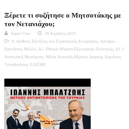
Ξέρετε τι συζήτησε ο Μητσοτάκης με
τον Νετανιάχου;
Super User
20 Απριλίου 2025
0. Διεθνείς Εξελίξεις και Στρατηγικές Εκτιμήσεις
,
Απόψεις -
Προτάσεις Μελών
,
Δ1. Εθνικά Θέματα Εξωτερικής Πολιτικής
,
Δ1.3
Ανατολική Μεσόγειος- Μέση Ανατολή-Βόρειος Αφρική
,
Δημόσιες
Tοποθετήσεις ΕΛΙΣΜΕ