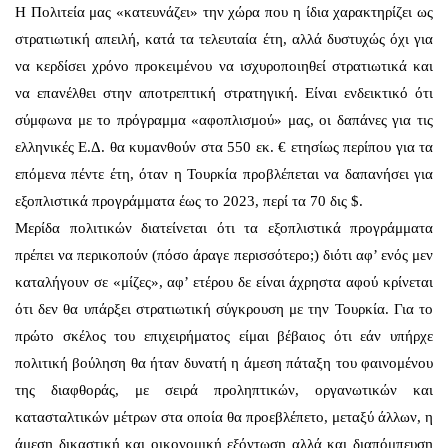
Η Πολιτεία μας «κατευνάζει» την χώρα που η ίδια χαρακτηρίζει ως
στρατιωτική απειλή, κατά τα τελευταία έτη, αλλά δυστυχώς όχι για
να κερδίσει χρόνο προκειμένου να ισχυροποιηθεί στρατιωτικά και
να επανέλθει στην αποτρεπτική στρατηγική. Είναι ενδεικτικό ότι
σύμφωνα με το πρόγραμμα «αφοπλισμού» μας, οι δαπάνες για τις
ελληνικές Ε.Δ. θα κυμανθούν στα 550 εκ. € ετησίως περίπου για τα
επόμενα πέντε έτη, όταν η Τουρκία προβλέπεται να δαπανήσει για
εξοπλιστικά προγράμματα έως το 2023, περί τα 70 δις $.
Μερίδα πολιτικών διατείνεται ότι τα εξοπλιστικά προγράμματα
πρέπει να περικοπούν (πόσο άραγε περισσότερο;) διότι αφ’ ενός μεν
καταλήγουν σε «μίζες», αφ’ ετέρου δε είναι άχρηστα αφού κρίνεται
ότι δεν θα υπάρξει στρατιωτική σύγκρουση με την Τουρκία. Για το
πρώτο σκέλος του επιχειρήματος είμαι βέβαιος ότι εάν υπήρχε
πολιτική βούληση θα ήταν δυνατή η άμεση πάταξη του φαινομένου
της διαφθοράς, με σειρά προληπτικών, οργανωτικών και
κατασταλτικών μέτρων στα οποία θα προεβλέπετο, μεταξύ άλλων, η
άμεση δικαστική και οικονομική εξόντωση αλλά και διαπόμπευση