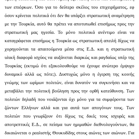
των επιόρκων. Όσο για το δεύτερο σκέλος του επιχειρήματος, εφ
όσον κρίνεται πολιτικά ότι δεν θα υπάρξει στρατιωτική αναμέτρηση
με την Τουρκία, αυτό θα πρέπει να αποτυπωθεί επισήμως προς την
στρατιωτική μας ηγεσία. Το μόνο πολιτικά ανέντιμο είναι να
καταγράφεται επισήμως η Τουρκία ως στρατιωτική απειλή δίχως να
χορηγούνται τα απαιτούμενα μέσα στις Ε.Δ. και η στρατιωτική
υλική διαφορά ισχύος να αυξάνεται διαρκώς και ραγδαίως υπέρ της
Τουρκίας (εκτιμώ ότι εξακολουθούμε να έχουμε ανώτερο έμψυχο
δυναμικό αλλά ως πότε;). Δυστυχώς μόνο η έγερση της κοινής
γνώμης των ωρίμων πολιτών, είναι δυνατόν να συγκινήσει και να
μεταβάλει την πολιτική βούληση προς την ορθή κατεύθυνση. Των
πολιτών δηλαδή που νοιάζονται όχι μόνο για τα συμφέροντα των
ζώντων Ελλήνων αλλά και για αυτά των απογόνων τους. Των
πολιτών που γνωρίζουν ότι δίχως τις δικές τους ισχυρές και
αποτρεπτικές Ε.Δ., σε πείσμα των ημιμαθών διεθνολογούντων, θα
δικαιώνεται ο ρεαλιστής Θουκυδίδης στους αιώνες των αιώνων. Για