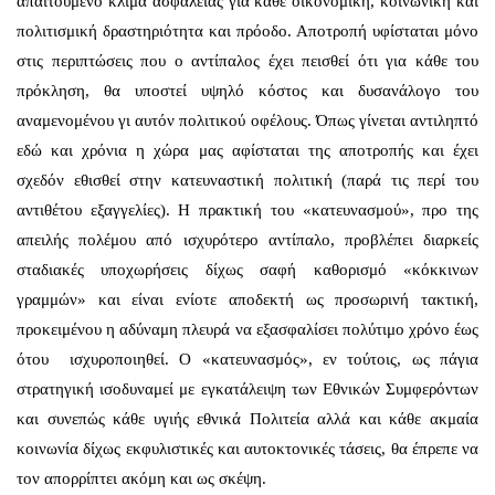
απαιτούμενο κλίμα ασφαλείας για κάθε οικονομική, κοινωνική και
πολιτισμική δραστηριότητα και πρόοδο. Αποτροπή υφίσταται μόνο
στις περιπτώσεις που ο αντίπαλος έχει πεισθεί ότι για κάθε του
πρόκληση, θα υποστεί υψηλό κόστος και δυσανάλογο του
αναμενομένου γι αυτόν πολιτικού οφέλους. Όπως γίνεται αντιληπτό
εδώ και χρόνια η χώρα μας αφίσταται της αποτροπής και έχει
σχεδόν εθισθεί στην κατευναστική πολιτική (παρά τις περί του
αντιθέτου εξαγγελίες). Η πρακτική του «κατευνασμού», προ της
απειλής πολέμου από ισχυρότερο αντίπαλο, προβλέπει διαρκείς
σταδιακές υποχωρήσεις δίχως σαφή καθορισμό «κόκκινων
γραμμών» και είναι ενίοτε αποδεκτή ως προσωρινή τακτική,
προκειμένου η αδύναμη πλευρά να εξασφαλίσει πολύτιμο χρόνο έως
ότου ισχυροποιηθεί. Ο «κατευνασμός», εν τούτοις, ως πάγια
στρατηγική ισοδυναμεί με εγκατάλειψη των Εθνικών Συμφερόντων
και συνεπώς κάθε υγιής εθνικά Πολιτεία αλλά και κάθε ακμαία
κοινωνία δίχως εκφυλιστικές και αυτοκτονικές τάσεις, θα έπρεπε να
τον απορρίπτει ακόμη και ως σκέψη.