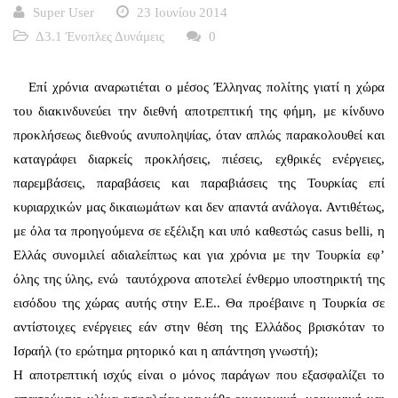
Super User
23 Ιουνίου 2014
Δ3.1 Ένοπλες Δυνάμεις
0
Επί χρόνια αναρωτιέται ο μέσος Έλληνας πολίτης γιατί η χώρα
του διακινδυνεύει την διεθνή αποτρεπτική της φήμη, με κίνδυνο
προκλήσεως διεθνούς ανυποληψίας, όταν απλώς παρακολουθεί και
καταγράφει διαρκείς προκλήσεις, πιέσεις, εχθρικές ενέργειες,
παρεμβάσεις, παραβάσεις και παραβιάσεις της Τουρκίας επί
κυριαρχικών μας δικαιωμάτων και δεν απαντά ανάλογα. Αντιθέτως,
με όλα τα προηγούμενα σε εξέλιξη και υπό καθεστώς casus belli, η
Ελλάς συνομιλεί αδιαλείπτως και για χρόνια με την Τουρκία εφ’
όλης της ύλης, ενώ ταυτόχρονα αποτελεί ένθερμο υποστηρικτή της
εισόδου της χώρας αυτής στην Ε.Ε.. Θα προέβαινε η Τουρκία σε
αντίστοιχες ενέργειες εάν στην θέση της Ελλάδος βρισκόταν το
Ισραήλ (το ερώτημα ρητορικό και η απάντηση γνωστή);
Η αποτρεπτική ισχύς είναι ο μόνος παράγων που εξασφαλίζει το