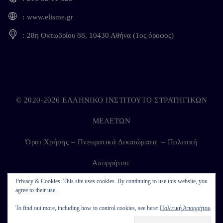
www.elisme.gr
28η Οκτωβρίου 88, 10430 Αθήνα (1ος όροφος)
© 2020-2026 ΕΛΛΗΝΙΚΟ ΙΝΣΤΙΤΟΥΤΟ ΣΤΡΑΤΗΓΙΚΩΝ
ΜΕΛΕΤΩΝ
Όροι Χρήσης – Πνευματικά Δικαιώματα
–
Πολιτική
Απορρήτου
Privacy & Cookies: This site uses cookies. By continuing to use this website, you
agree to their use.
Developed by
Kappagram
on
Kythira
To find out more, including how to control cookies, see here:
Πολιτική Απορρήτου