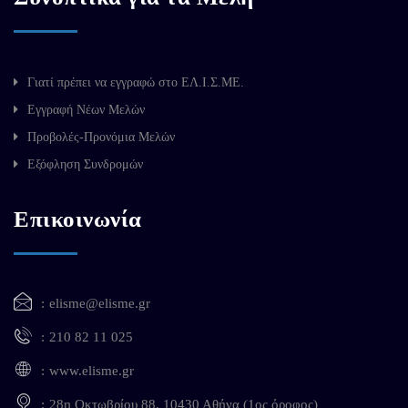
Γιατί πρέπει να εγγραφώ στο ΕΛ.Ι.Σ.ΜΕ.
Εγγραφή Νέων Μελών
Προβολές-Προνόμια Μελών
Εξόφληση Συνδρομών
Επικοινωνία
elisme@elisme.gr
210 82 11 025
www.elisme.gr
28η Οκτωβρίου 88, 10430 Αθήνα (1ος όροφος)