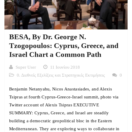
BESA, By Dr. George N.
Tzogopoulos: Cyprus, Greece, and
Israel Chart a Common Path
Super User
11 Ιουνίου 2018
0. Διεθνείς Εξελίξεις και Στρατηγικές Εκτιμήσεις
0
Benjamin Netanyahu, Nicos Anastasiades, and Alexis
Tsipras at fourth Cyprus-Greece-Israel summit, photo via
Twitter account of Alexis Tsipras EXECUTIVE
SUMMARY: Cyprus, Greece, and Israel are steadily
building a democratic geopolitical bloc in the Eastern
Mediterranean. They are exploring ways to collaborate in