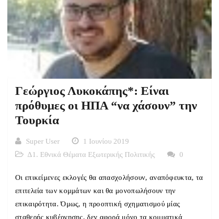
Γεώργιος Λυκοκάπης*: Είναι
πρόθυμες οι ΗΠΑ “να χάσουν” την
Τουρκία
Super User
1 Ιουνίου 2019
Δ1. Εθνικά Θέματα Εξωτερικής Πολιτικής
0
Οι επικείμενες εκλογές θα απασχολήσουν, αναπόφευκτα, τα
επιτελεία των κομμάτων και θα μονοπωλήσουν την
επικαιρότητα. Όμως, η προοπτική σχηματισμού μίας
σταθερής κυβέρνησης, δεν αφορά μόνο τα κομματικά