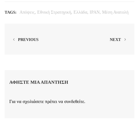
,
,
,
,
TAGS:
Απόψεις
Εθνική Στρατηγική
Ελλάδα
ΙΡΑΝ
Μέση Ανατολή
PREVIOUS
NEXT
ΑΦΉΣΤΕ ΜΙΑ ΑΠΆΝΤΗΣΗ
Για να σχολιάσετε πρέπει να
συνδεθείτε
.