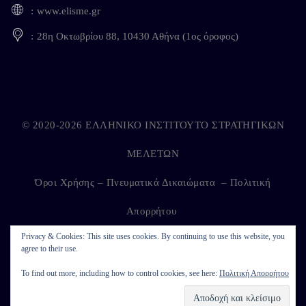
www.elisme.gr
28η Οκτωβρίου 88, 10430 Αθήνα (1ος όροφος)
© 2020-2026 ΕΛΛΗΝΙΚΟ ΙΝΣΤΙΤΟΥΤΟ ΣΤΡΑΤΗΓΙΚΩΝ
ΜΕΛΕΤΩΝ
Όροι Χρήσης – Πνευματικά Δικαιώματα
–
Πολιτική
Απορρήτου
Privacy & Cookies: This site uses cookies. By continuing to use this website, you
agree to their use.
Developed by
Kappagram
on
Kythira
To find out more, including how to control cookies, see here:
Πολιτική Απορρήτου