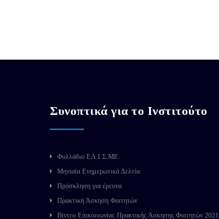
Συνοπτικά για το Ινστιτούτο
Φυλλάδιο ΕΛ.Ι.Σ.ΜΕ.
Μηνιαία Ενημερωτικά Δελτία
Πρόσκληση για έρευνα
Πρακτική Άσκηση Φοιτητών
Βίντεο Επικοινωνίας Πρακτικής Άσκησης Φοιτητών 2021