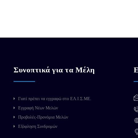
Συνοπτικά για τα Μέλη
Ε
Γιατί πρέπει να εγγραφώ στο ΕΛ.Ι.Σ.ΜΕ.
Εγγραφή Νέων Μελών
Προβολές-Προνόμια Μελών
Εξόφληση Συνδρομών