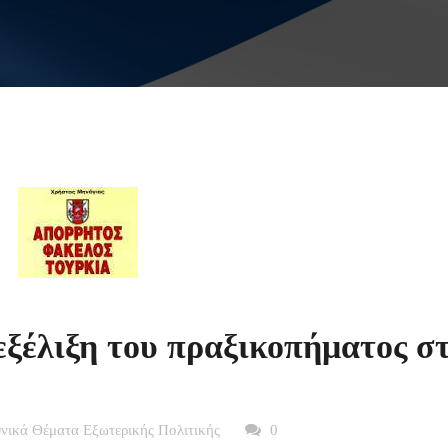
εξέλιξη του πραξικοπήματος σ
θνικά Θέματα Εξωτερικής Πολιτικής
0