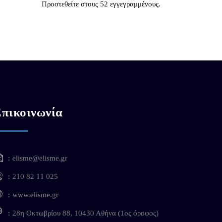
Προστεθείτε στους 52 εγγεγραμμένους.
πικοινωνία
elisme@elisme.gr
210 82 11 025
www.elisme.gr
28η Οκτωβρίου 88, 10430 Αθήνα (1ος όροφος)