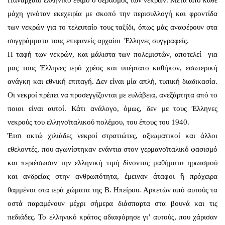
μάχη γινόταν εκεχειρία με σκοπό την περισυλλογή και φροντίδα
των νεκρών για το τελευταίο τους ταξίδι, όπως μάς αναφέρουν στα
συγγράμματα τους επιφανείς αρχαίοι Έλληνες συγγραφείς.
Η ταφή των νεκρών, και μάλιστα των πολεμιστών, αποτελεί για
μας τους Έλληνες ιερό χρέος και υπέρτατο καθήκον, εσωτερική
ανάγκη και εθνική επιταγή. Δεν είναι μία απλή, τυπική διαδικασία.
Οι νεκροί πρέπει να προσεγγίζονται με ευλάβεια, ανεξάρτητα από το
ποιοι είναι αυτοί. Κάτι ανάλογο, όμως, δεν με τους Έλληνες
νεκρούς του ελληνοϊταλικού πολέμου, του έπους του 1940.
Έτσι οκτώ χιλιάδες νεκροί στρατιώτες, αξιωματικοί και άλλοι
εθελοντές, που αγωνίστηκαν ενάντια στον γερμανοϊταλικό φασισμό
και περιέσωσαν την ελληνική τιμή δίνοντας μαθήματα ηρωισμού
και ανδρείας στην ανθρωπότητα, έμειναν άταφοι ἢ πρόχειρα
θαμμένοι στα ιερά χώματα της Β. Ηπείρου. Αρκετών από αυτούς τα
οστά παραμένουν μέχρι σήμερα διάσπαρτα στα βουνά και τις
πεδιάδες. Το ελληνικό κράτος αδιαφόρησε γι’ αυτούς, που χάρισαν