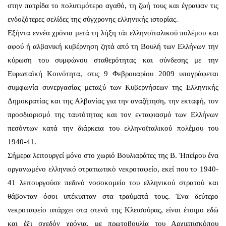
στην πατρίδα το πολυτιμότερο αγαθό, τη ζωή τους και έγραψαν τις
ενδοξότερες σελίδες της σύγχρονης ελληνικής ιστορίας.
Εξήντα εννέα χρόνια μετά τη λήξη τάι ελληνοϊταλικού πολέμου και
αφού ἡ αλβανική κυβέρνηση ζητά από τη Βουλή των Ελλήνων την
κύρωση του συμφώνου σταθερότητας και σύνδεσης με την
Ευρωπαϊκή Κοινότητα, στις 9 Φεβρουαρίου 2009 υπογράφεται
συμφωνία συνεργασίας μεταξύ των Κυβερνήσεων της Ελληνικής
Δημοκρατίας και της Αλβανίας για την αναζήτηση, την εκταφή, τον
προσδιορισμό της ταυτότητας και τον ενταφιασμό των Ελλήνων
πεσόντων κατά την διάρκεια του ελληνοϊταλικού πολέμου του
1940-41.
Σήμερα λειτουργεί μόνο στο χωριό Βουλιαράτες της Β. Ἠπείρου ένα
οργανωμένο ελληνικό στρατιωτικὸ νεκροταφείο, εκεί που το 1940-
41 λειτουργούσε πεδινό νοσοκομείο του ελληνικού στρατού και
θάβονταν όσοι υπέκυπταν στα τραύματά τους. Ένα δεύτερο
νεκροταφείο υπάρχει στα στενά της Κλεισούρας, είναι έτοιμο εδώ
και έξι σχεδόν χρόνια, με πρωτοβουλία του Αρχιεπισκόπου