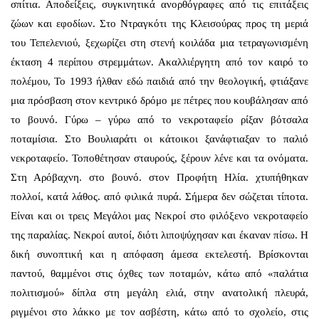
σπίτια. Αποδείξεις, συγκινητικά ανορθόγραφες από τις επιτάξεις
ζώων και εφοδίων. Στο Ντραγκότι της Κλεισούρας προς τη μεριά
του Τεπελενιού, ξεχωρίζει στη στενή κοιλάδα μια τετραγωνισμένη
έκταση 4 περίπου στρεμμάτων. Ακαλλιέργητη από τον καιρό το
πολέμου, Το 1993 ήλθαν εδώ παιδιά από την θεολογική, φτιάξανε
μια πρόσβαση στον κεντρικό δρόμο με πέτρες που κουβάλησαν από
το βουνό. Γύρω – γύρω από το νεκροταφείο ρίξαν βότσαλα
ποταμίσια. Στο Βουλιαράτι οι κάτοικοι ξανάφτιαξαν το παλιό
νεκροταφείο. Τοποθέτησαν σταυρούς, ξέρουν λένε και τα ονόματα.
Στη Αρόβαχνη. στο βουνό. στον Προφήτη Ηλία. χτυπήθηκαν
πολλοί, κατά λάθος. από φιλικά πυρά. Σήμερα δεν σώζεται τίποτα.
Είναι και οι τρεις Μεγάλοι μας Νεκροί στο φιλόξενο νεκροταφείο
της παραλίας. Νεκροί αυτοί, διότι λιποψύχησαν και έκαναν πίσω. Η
δική συνοπτική και η απόφαση άμεσα εκτελεστή. Βρίσκονται
παντού, θαμμένοι στις όχθες των ποταμών, κάτω από «παλάτια
πολιτισμού» δίπλα στη μεγάλη ελιά, στην ανατολική πλευρά,
ριγμένοι στο λάκκο με τον ασβέστη, κάτω από το σχολείο, στις