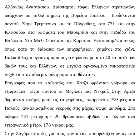
Αλβανίας Αναστάσιου. Διάσπαρτοι τάφοι Ελλήνων στρατιωτών,
υπάρχουν σε πολλά σημεία της Βορείου Ηπείρου. Ευρίσκονται
παντού. Στην Τρεμπεσίνα και το Πόγραδετς, στο 731 και στην
Κλεισούρα στα υψώματα του Μπουμπίβι και στην πεδιάδα του
Βούρκου. Στο Mάλι Σπατ και την Κορυτσά. Ενταφιασμένοι όπως-
όπως κατά τη διάρκεια των επιχειρήσεων, χαμένοι στο χιόνι.
Ιταλικοί λόχοι υγειονομικού συγκέντρωσαν μετά το 40 τα οστά των
δικών τους και Ελλήνων, σε μεγάλα οργανωμένα νεκροταφεία:
«Εχθροί στον πόλεμο. σύντροφοι στο θάνατο».
Επιγραφές που το καθεστώς του Χότζα φρόντισε γρήγορα να
εξαφανίσει. Είναι παντού οι Μεγάλοι μας Νεκροί. Στην Αρτζα
θυμούνται ακόμα, μετά τις επιχειρήσεις, σπαρμένους Ελληνες κοι
Ιταλούς, αγκαλιασμένους νεκρούς στις μάχες, σώμα με σώμα. Στο
ύψωμα 731 μετρήσαμε 20 θραύσματα οβίδων και όλμων ανά
τετραγωνικό μέτρο, 178 νεκροί μας.
Στην Ζαγόρι ιστορίες για τους φαντάρους που φιλοξενούνταν στα