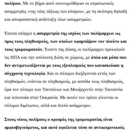
πολέμου.
Με το βήμα αυτό υπονομεύθηκαν οι στρατιωτικές
ασυμμετρίες «της νέας τάξεως του κόσμου», με τη σκόπιμη δηλαδή
και αποφασιστική ανάπτυξη νέων ασυμμετριών.
Έπειτα υπάρχει η
ασυμμετρία της ισχύος των πολέμαρχων ως
προς τους πληθυσμούς, των οποίων υφαρπάζουν τον πλούτο και
τους τρομοκρατούν.
Έναντι της Δύσης οι πολέμαρχοι προκαλούν
τις ΗΠΑ και την υπόλοιπη Δύση σε χώρους, με
όπλα και μέσα που
δεν αντιμετωπίζονται με τους εξοπλισμούς που κατασκεύασε η
σύγχρονη τεχνολογία.
Και οι πόλεμοι διεξάγονται εντός των
πληθυσμών, ενάντια σε πληθυσμούς, με ασπίδα τους πληθυσμούς,
όρα τον πόλεμο των Τσετσένων και Μουζαχεντίν στην Τσετσενία
και τελευταία στην Ουκρανία. Με αυτόν τον τρόπο γίνονται οι
πόλεμοι διμέτωποι, αλλά και διπλά ασύμμετροι.
Στους νέους πολέμους ο ορισμός της τρομοκρατίας είναι
αμφισβητούμενος, και αυτό οφείλεται τόσο σε αντικειμενικούς