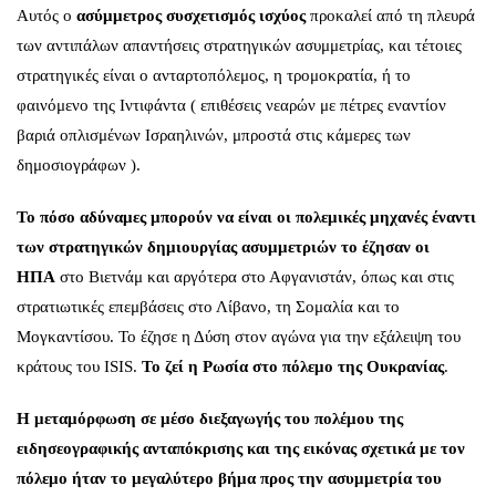
Αυτός ο
ασύμμετρος συσχετισμός ισχύος
προκαλεί από τη πλευρά
των αντιπάλων απαντήσεις στρατηγικών ασυμμετρίας, και τέτοιες
στρατηγικές είναι ο ανταρτοπόλεμος, η τρομοκρατία, ή το
φαινόμενο της Ιντιφάντα ( επιθέσεις νεαρών με πέτρες εναντίον
βαριά οπλισμένων Ισραηλινών, μπροστά στις κάμερες των
δημοσιογράφων ).
Το πόσο αδύναμες μπορούν να είναι οι πολεμικές μηχανές έναντι
των στρατηγικών δημιουργίας ασυμμετριών το έζησαν οι
ΗΠΑ
στο Βιετνάμ και αργότερα στο Αφγανιστάν, όπως και στις
στρατιωτικές επεμβάσεις στο Λίβανο, τη Σομαλία και το
Μογκαντίσου. Το έζησε η Δύση στον αγώνα για την εξάλειψη του
κράτους του ISIS.
Το ζεί η Ρωσία στο πόλεμο της Ουκρανίας
.
Η μεταμόρφωση σε μέσο διεξαγωγής του πολέμου της
ειδησεογραφικής ανταπόκρισης και της εικόνας σχετικά με τον
πόλεμο ήταν το μεγαλύτερο βήμα προς την ασυμμετρία του