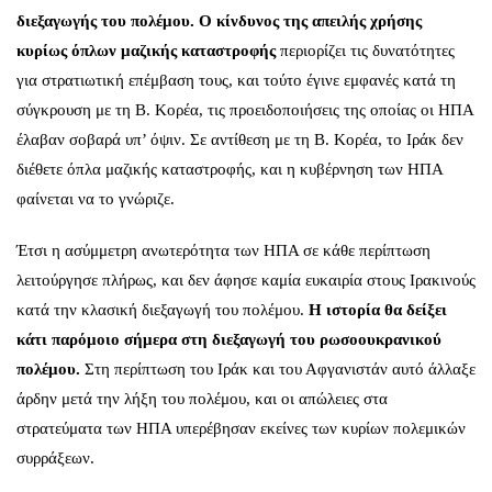
διεξαγωγής του πολέμου.
Ο κίνδυνος της απειλής χρήσης
κυρίως όπλων μαζικής καταστροφής
περιορίζει τις δυνατότητες
για στρατιωτική επέμβαση τους, και τούτο έγινε εμφανές κατά τη
σύγκρουση με τη Β. Κορέα, τις προειδοποιήσεις της οποίας οι ΗΠΑ
έλαβαν σοβαρά υπ’ όψιν. Σε αντίθεση με τη Β. Κορέα, το Ιράκ δεν
διέθετε όπλα μαζικής καταστροφής, και η κυβέρνηση των ΗΠΑ
φαίνεται να το γνώριζε.
Έτσι η ασύμμετρη ανωτερότητα των ΗΠΑ σε κάθε περίπτωση
λειτούργησε πλήρως, και δεν άφησε καμία ευκαιρία στους Ιρακινούς
κατά την κλασική διεξαγωγή του πολέμου.
Η ιστορία θα δείξει
κάτι παρόμοιο σήμερα στη διεξαγωγή του ρωσοουκρανικού
πολέμου.
Στη περίπτωση του Ιράκ και του Αφγανιστάν αυτό άλλαξε
άρδην μετά την λήξη του πολέμου, και οι απώλειες στα
στρατεύματα των ΗΠΑ υπερέβησαν εκείνες των κυρίων πολεμικών
συρράξεων.