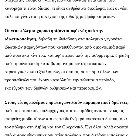
καθορίζει τι είναι δίκαιο, τι είναι ανθρώπινο δικαίωμα. Και οι νέοι
πόλεμοι γίνονται η συνέχιση της ηθικής με βρώμικα μέσα».
Οι νέοι πόλεμοι χαρακτηρίζονται αφ’ ενός από την
ιδιωτικοποίηση,
δηλαδή τη διείσδυση στα πολεμικά γεγονότα
ιδιωτικών παραγόντων που κατευθύνονται από οικονομικά παρά
από πολιτικά κίνητρα, και αφ’ ετέρου από την ασυμμετρία, δηλαδή
από τη σύγκρουση κατά βάση ανόμοιων στρατιωτικών
στρατηγικών και εξοπλισμών, οι οποίοι, σε πείσμα όλων των
προσπαθειών που έχουν καταβληθεί την τελευταία περίοδο,
εκφεύγουν των διεθνών ρυθμίσεων και περιορισμών.
Στους νέους πολέμους πρωταγωνιστούν παρακρατικοί δρώντες
,
από τους τοπικούς οπλαρχηγούς και τις ομάδες ανταρτών ως τις
εταιρείες μισθοφόρων και ως τα διεθνή τρομοκρατικά δίκτυα, όρα
τον πόλεμο στη Λιβύη και τον Ουκρανικό. Όχι όλοι, αλλά αρκετοί
από αυτούς είναι επιχειρηματίες πολέμου, που διεξάγουν πολέμους