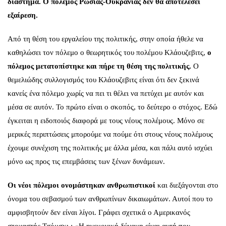
διάστημα. O πόλεμος Ρωσίας-Ουκρανίας δεν θα αποτελέσει
εξαίρεση.
Από τη θέση του εργαλείου της πολιτικής, στην οποία ήθελε να
καθηλώσει τον πόλεμο ο θεωρητικός του πολέμου Κλάουζεβιτς,
ο
πόλεμος μετατοπίστηκε και πήρε τη θέση της πολιτικής.
Ο
θεμελιώδης συλλογισμός του Κλάουζεβιτς είναι ότι δεν ξεκινά
κανείς ένα πόλεμο χωρίς να πει τι θέλει να πετύχει με αυτόν και
μέσα σε αυτόν. Το πρώτο είναι ο σκοπός, το δεύτερο ο στόχος. Εδώ
έγκειται η ειδοποιός διαφορά με τους νέους πολέμους. Μόνο σε
μερικές περιπτώσεις μπορούμε να πούμε ότι στους νέους πολέμους
έχουμε συνέχιση της πολιτικής με άλλα μέσα, και πάλι αυτό ισχύει
μόνο ως προς τις επεμβάσεις των ξένων δυνάμεων.
Οι νέοι πόλεμοι ονομάστηκαν ανθρωπιστικοί
και διεξάγονται στο
όνομα του σεβασμού των ανθρωπίνων δικαιωμάτων. Αυτοί που το
αμφισβητούν δεν είναι λίγοι. Γράφει σχετικά ο Αμερικανός
στοχαστής Τσόμσκι : «Η ηγεμονική δύναμη είναι αυτή που