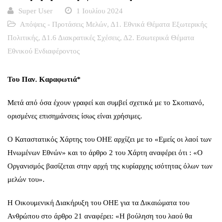
Super User
1 Ιουλίου 2024
Απόψεις - Προτάσεις Μελών
,
Δ1. Εθνικά Θέματα Εξωτερικής
Πολιτικής
,
Δ1.6 Διακρατικές Σχέσεις
,
Δ2. Εσωτερικά Θέματα
Εθνικού Ενδιαφέροντος
Του Παν. Καραφωτιά*
Μετά από όσα έχουν γραφεί και συμβεί σχετικά με το Σκοπιανό,
ορισμένες επισημάνσεις ίσως είναι χρήσιμες.
Ο Καταστατικός Χάρτης του ΟΗΕ αρχίζει με το «Εμείς οι λαοί των
Ηνωμένων Εθνών» και το άρθρο 2 του Χάρτη αναφέρει ότι : «Ο
Οργανισμός βασίζεται στην αρχή της κυρίαρχης ισότητας όλων των
μελών του».
Η Οικουμενική Διακήρυξη του ΟΗΕ για τα Δικαιώματα του
Ανθρώπου στο άρθρο 21 αναφέρει: «Η βούληση του λαού θα