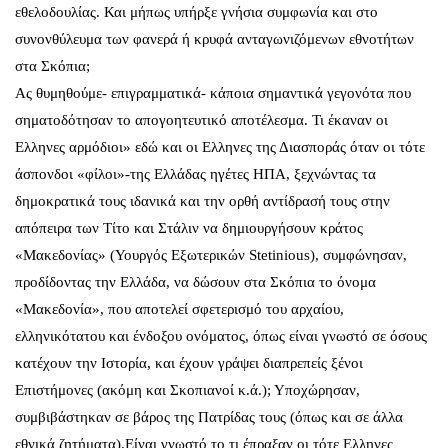
εθελοδουλίας. Και μήπως υπήρξε γνήσια συμφωνία και στο
συνονθύλευμα των φανερά ή κρυφά ανταγωνιζόμενων εθνοτήτων
στα Σκόπια;
Ας θυμηθούμε- επιγραμματικά- κάποια σημαντικά γεγονότα που
σηματοδότησαν το απογοητευτικό αποτέλεσμα. Τι έκαναν οι
Ελληνες αρμόδιοι» εδώ και οι Ελληνες της Διασποράς όταν οι τότε
άσπονδοι «φίλοι»-της Ελλάδας ηγέτες ΗΠΑ, ξεχνώντας τα
δημοκρατικά τους ιδανικά και την ορθή αντίδρασή τους στην
απόπειρα των Τίτο και Στάλιν να δημιουργήσουν κράτος
«Μακεδονίας» (Υουργός Εξωτερικών Stetinious), συμφώνησαν,
προδίδοντας την Ελλάδα, να δώσουν στα Σκόπια το όνομα
«Μακεδονία», που αποτελεί σφετερισμό του αρχαίου,
ελληνικότατου και ένδοξου ονόματος, όπως είναι γνωστό σε όσους
κατέχουν την Ιστορία, και έχουν γράψει διαπρεπείς ξένοι
Επιστήμονες (ακόμη και Σκοπιανοί κ.ά.); Υποχώρησαν,
συμβιβάστηκαν σε βάρος της Πατρίδας τους (όπως και σε άλλα
εθνικά ζητήματα).Είναι γνωστό το τι έπραξαν οι τότε Ελληνες