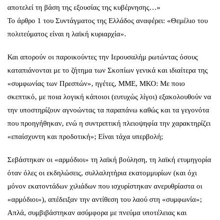
αποτελεί τη βάση της εξουσίας της κυβέρνησης…»
Το άρθρο 1 του Συντάγματος της Ελλάδος αναφέρει: «Θεμέλιο του
πολιτεύματος είναι η λαϊκή κυριαρχία».
Και απορούν οι παροικούντες την Ιερουσαλήμ ρωτώντας όσους
καταπιάνονται με το ζήτημα των Σκοπίων γενικά και ιδιαίτερα της
«συμφωνίας των Πρεσπών», ηγέτες, ΜΜΕ, ΜΚΟ: Με ποιο
σκεπτικό, με ποια λογική κάποιοι (ευτυχώς λίγοι) εξακολουθούν να
την υποστηρίζουν αγνοώντας τα παραπάνω καθώς και τα γεγονότα
που προηγήθηκαν, ενώ η συντριπτική πλειοψηφία την χαρακτηρίζει
«επαίσχυντη και προδοτική»; Είναι τάχα υπερβολή;
Σεβάστηκαν οι «αρμόδιοι» τη λαϊκή βούληση, τη λαϊκή ετυμηγορία
όταν όλες οι εκδηλώσεις, συλλαλητήρια εκατομμυρίων (και όχι
μόνον εκατοντάδων χιλιάδων που ισχυρίστηκαν ανερυθρίαστα οι
«αρμόδιοι»), απέδειξαν την αντίθεση του λαού στη «συμφωνία»;
Απλά, συμβιβάστηκαν ασύμφορα με πνεύμα υποτέλειας και