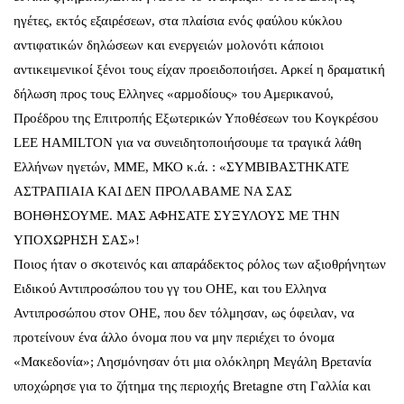
ηγέτες, εκτός εξαιρέσεων, στα πλαίσια ενός φαύλου κύκλου
αντιφατικών δηλώσεων και ενεργειών μολονότι κάποιοι
αντικειμενικοί ξένοι τους είχαν προειδοποιήσει. Αρκεί η δραματική
δήλωση προς τους Ελληνες «αρμοδίους» του Αμερικανού,
Προέδρου της Επιτροπής Εξωτερικών Υποθέσεων του Κογκρέσου
LEE HAMILTON για να συνειδητοποιήσουμε τα τραγικά λάθη
Ελλήνων ηγετών, ΜΜΕ, ΜΚΟ κ.ά. : «ΣΥΜΒΙΒΑΣΤΗΚΑΤΕ
ΑΣΤΡΑΠΙΑΙΑ ΚΑΙ ΔΕΝ ΠΡΟΛΑΒΑΜΕ ΝΑ ΣΑΣ
ΒΟΗΘΗΣΟΥΜΕ. ΜΑΣ ΑΦΗΣΑΤΕ ΣΥΞΥΛΟΥΣ ΜΕ ΤΗΝ
ΥΠΟΧΩΡΗΣΗ ΣΑΣ»!
Ποιος ήταν ο σκοτεινός και απαράδεκτος ρόλος των αξιοθρήνητων
Ειδικού Αντιπροσώπου του γγ του ΟΗΕ, και του Ελληνα
Αντιπροσώπου στον ΟΗΕ, που δεν τόλμησαν, ως όφειλαν, να
προτείνουν ένα άλλο όνομα που να μην περιέχει το όνομα
«Μακεδονία»; Λησμόνησαν ότι μια ολόκληρη Μεγάλη Βρετανία
υποχώρησε για το ζήτημα της περιοχής Bretagne στη Γαλλία και