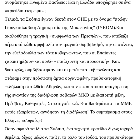
ονομάστηκε Ηνωμένο Βασίλειο; Και η Ελλάδα υποχώρησε σε ένα
«κρατίδιο-έκτρωμα» ;
Tελικά, τα Σκόπια έγιναν δεκτά στον ΟΗΕ με το όνομα “πρώην
Γιουγκοσλαβική Δημοκρατία της Μακεδονίας” (fYROM).Και
ακολούθησε η τραγική «συμφωνία των Πρεσπών», που απέδειξε
πέρα από κάθε αμφιβολία τον τραγικό συμβιβασμό, την υποτέλεια,
την εθελοδουλία των τότε κυβερνώντων, που οι Επαϊοντες
χαρακτηρίζουν-και ορθά- «επαίσχυντη και προδοτική». Και,
δυστυχώς, συμβιβάστηκαν και οι μετέπειτα κυβερνώντες και
φτάσαμε στην πρόσφατη άρτια οργανωμένη, προβοκατορική
εκδήλωση στο Ωδείο Αθηνών, και την «φασιστικά» απαγόρευση
τής εναντίον της διαδήλωση σοβαρών ΜΚΟ με διαπρεπή μέλη,
Πρέσβεις, Καθηγητές, Στρατηγούς κ.ά. Και-θλιβερότατο- τα ΜΜΕ
εκτός εξαιρέσεων, αγνόησαν τη διαδήλωση! Το συμπέρασμα στους
Ελληνες «σοφούς»!
Οσον αφορά τα ίδια τα Σκόπια, ένα τεχνητό κρατίδιο δίχως ισχυρά
θεμέλια, δίχως μέλλον, παίζει το ρόλο του Ιούδα, του προβοκάτορα