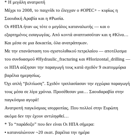
* Η μεγάλη ανατροπή
Μέχρι το 2008, το παιχνίδι το έλεγχαν ο #OPEC+ – κυρίως η
Σαουδική Αραβία και η #Ρωσία.
Οι #ΗΠΑ ήταν ως τότε ο μεγάλος καταναλωτής — και ο
εξαρτημένος εισαγωγέας. Από κοντά αναπτυσσόταν και η #Κίνα…
Και μέσα σε μια δεκαετία, όλα ανατράπηκαν.
Με την επανάσταση του σχιστολιθικού πετρελαίου — αποτέλεσμα
του συνδυασμού #Hydraulic_fracturing και #Horizontal_drilling —
οι ΗΠΑ αύξησαν την παραγωγή τους κατά σχεδόν 9 εκατομμύρια
βαρέλια ημερησίως.
Όχι απλή “βελτίωση”. Σχεδόν τριπλασίασαν την εγχώρια παραγωγή
τους μέσα σε λίγα χρόνια. Προσέθεσαν μια… Σαουδαραβία στην
παγκόσμια αγορά!
Ανατροπή παγκόσμιας ισορροπίας. Που πολλοί στην Ευρώπη
ακόμα δεν την έχουν αντιληφθεί…
* Το “παράδοξο” που δεν είναι Οι ΗΠΑ σήμερα:
• καταναλώνουν ~20 εκατ. βαρέλια την ημέρα