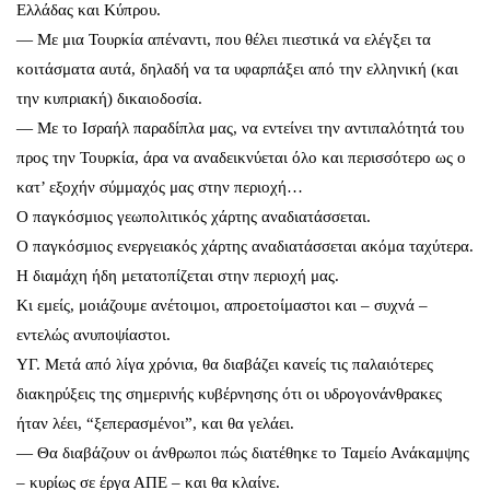
Ελλάδας και Κύπρου.
— Με μια Τουρκία απέναντι, που θέλει πιεστικά να ελέγξει τα
κοιτάσματα αυτά, δηλαδή να τα υφαρπάξει από την ελληνική (και
την κυπριακή) δικαιοδοσία.
— Με το Ισραήλ παραδίπλα μας, να εντείνει την αντιπαλότητά του
προς την Τουρκία, άρα να αναδεικνύεται όλο και περισσότερο ως ο
κατ’ εξοχήν σύμμαχός μας στην περιοχή…
Ο παγκόσμιος γεωπολιτικός χάρτης αναδιατάσσεται.
Ο παγκόσμιος ενεργειακός χάρτης αναδιατάσσεται ακόμα ταχύτερα.
Η διαμάχη ήδη μετατοπίζεται στην περιοχή μας.
Κι εμείς, μοιάζουμε ανέτοιμοι, απροετοίμαστοι και – συχνά –
εντελώς ανυποψίαστοι.
ΥΓ. Μετά από λίγα χρόνια, θα διαβάζει κανείς τις παλαιότερες
διακηρύξεις της σημερινής κυβέρνησης ότι οι υδρογονάνθρακες
ήταν λέει, “ξεπερασμένοι”, και θα γελάει.
— Θα διαβάζουν οι άνθρωποι πώς διατέθηκε το Ταμείο Ανάκαμψης
– κυρίως σε έργα ΑΠΕ – και θα κλαίνε.