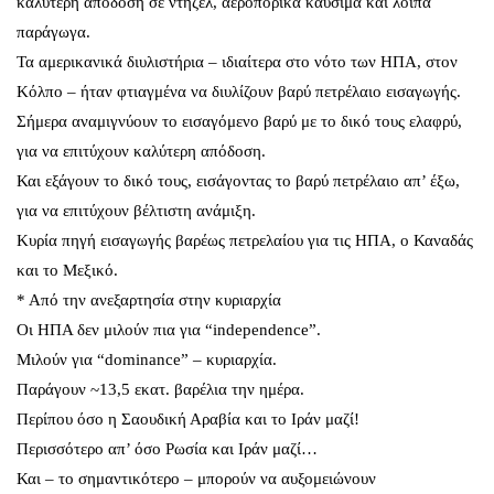
καλύτερη απόδοση σε ντήζελ, αεροπορικά καύσιμα και λοιπά
παράγωγα.
Τα αμερικανικά διυλιστήρια – ιδιαίτερα στο νότο των ΗΠΑ, στον
Κόλπο – ήταν φτιαγμένα να διυλίζουν βαρύ πετρέλαιο εισαγωγής.
Σήμερα αναμιγνύουν το εισαγόμενο βαρύ με το δικό τους ελαφρύ,
για να επιτύχουν καλύτερη απόδοση.
Και εξάγουν το δικό τους, εισάγοντας το βαρύ πετρέλαιο απ’ έξω,
για να επιτύχουν βέλτιστη ανάμιξη.
Κυρία πηγή εισαγωγής βαρέως πετρελαίου για τις ΗΠΑ, ο Καναδάς
και το Μεξικό.
* Από την ανεξαρτησία στην κυριαρχία
Οι ΗΠΑ δεν μιλούν πια για “independence”.
Μιλούν για “dominance” – κυριαρχία.
Παράγουν ~13,5 εκατ. βαρέλια την ημέρα.
Περίπου όσο η Σαουδική Αραβία και το Ιράν μαζί!
Περισσότερο απ’ όσο Ρωσία και Ιράν μαζί…
Και – το σημαντικότερο – μπορούν να αυξομειώνουν