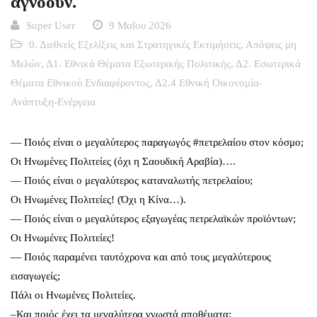
αγνοούν.
Super User
9 Μαΐου 2026
0. Διεθνείς Εξελίξεις και Στρατηγικές Εκτιμήσεις
,
Απόψεις μη
Μελών
,
Δ1. Εθνικά Θέματα Εξωτερικής Πολιτικής
,
Δ2. Εσωτερικά
Θέματα Εθνικού Ενδιαφέροντος
,
Δ2.4 Εθνική Οικονομία-
Ανάπτυξη-Ενέργεια
— Ποιός είναι ο μεγαλύτερος παραγωγός #πετρελαίου στον κόσμο;
Οι Ηνωμένες Πολιτείες (όχι η Σαουδική Αραβία)….
— Ποιός είναι ο μεγαλύτερος καταναλωτής πετρελαίου;
Οι Ηνωμένες Πολιτείες! (Όχι η Κίνα…).
— Ποιός είναι ο μεγαλύτερος εξαγωγέας πετρελαϊκών προϊόντων;
Οι Ηνωμένες Πολιτείες!
— Ποιός παραμένει ταυτόχρονα και από τους μεγαλύτερους
εισαγωγείς;
Πάλι οι Ηνωμένες Πολιτείες.
–Και ποιός έχει τα μεγαλύτερα γνωστά αποθέματα;