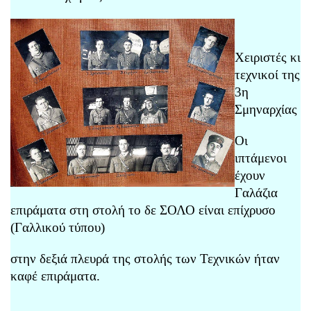
Χειριστές κι
τεχνικοί της
3η
Σμηναρχίας
Οι
ιπτάμενοι
έχουν
Γαλάζια
επιράματα στη στολή το δε ΣΟΛΟ είναι επίχρυσο
(Γαλλικού τύπου)
στην δεξιά πλευρά της στολής των Τεχνικών ήταν
καφέ επιράματα.