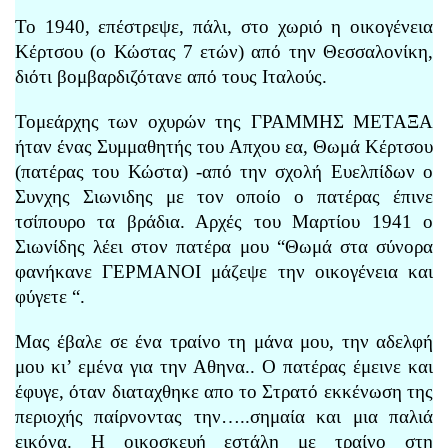
Το 1940, επέστρεψε, πάλι, στο χωριό η οικογένεια
Κέρτσου (ο Κώστας 7 ετών) από την Θεσσαλονίκη,
διότι βομβαρδιζότανε από τους Ιταλούς.
Τομεάρχης των οχυρών της ΓΡΑΜΜΗΣ ΜΕΤΑΞΑ
ήταν ένας Συμμαθητής του Απχου εα, Θωμά Κέρτσου
(πατέρας του Κώστα) -από την σχολή Ευελπίδων ο
Συνχης Σιωνιδης με τον οποίο ο πατέρας έπινε
τσίπουρο τα βράδια. Αρχές του Μαρτίου 1941 ο
Σιωνίδης λέει στον πατέρα μου “Θωμά στα σύνορα
φανήκανε ΓΕΡΜΑΝΟΙ μάζεψε την οικογένεια και
φύγετε “.
Μας έβαλε σε ένα τραίνο τη μάνα μου, την αδελφή
μου κι’ εμένα για την Αθηνα.. Ο πατέρας έμεινε και
έφυγε, όταν διαταχθηκε απο το Στρατό εκκένωση της
περιοχής παίρνοντας την…..σημαία και μια παλιά
εικόνα. Η οικοσκευή εστάλη με τραίνο στη