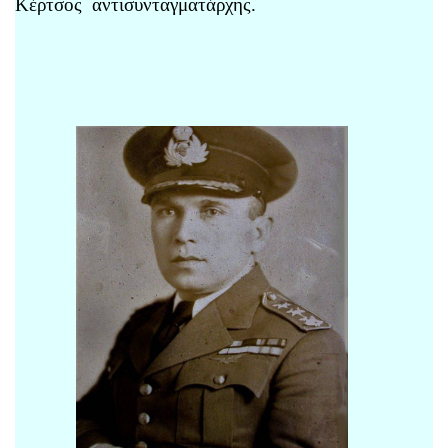
Κέρτσος αντισυνταγματάρχης.