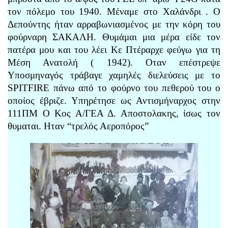
τον πόλεμο του 1940. Μέναμε στο Χαλάνδρι . Ο
Δεπούντης ήταν αρραβωνιασμένος με την κόρη του
φούρναρη ΣΑΚΑΛΗ. Θυμάμαι μια μέρα είδε τον
πατέρα μου και του λέει Κε Πτέραρχε φεύγω για τη
Μέση Ανατολή ( 1942). Οταν επέστρεψε
Υποσμηναγός τράβαγε χαμηλές διελεύσεις με το
SPITFIRE πάνω από το φούρνο του πεθερού του ο
οποίος έβριζε. Υπηρέτησε ως Αντισμήναρχος στην
111ΠΜ Ο Κος Α/ΓΕΑ Δ. Αποστολακης, ίσως τον
θυμαται. Ηταν “τρελός Αεροπόρος”