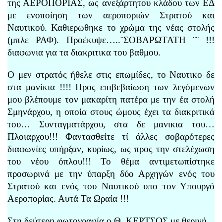
της ΑΕΡΟΠΟΡΙΑΣ, ως ανεξάρτητου κλάδου των ΕΔ
με ενοποίηση των αεροποριών Στρατού και
Ναυτικού. Καθιερωθηκε το χρώμα της νέας στολής
(μπλε ΡΑΦ). Προέκυψε…..¨ΣΟΒΑΡΩΤΑΤΗ ¨¨ !!!
διαφωνια για τα διακριτικα του βαθμου.
Ο μεν στρατός ήθελε στις επωμίδες, το Ναυτικο δε
στα μανίκια !!!! Προς επιβεβαίωση των λεγόμενων
μου βλέπουμε τον μακαρίτη πατέρα με την έα στολή
Σμηνάρχου, η οποία στους ώμους έχει τα διακριτικά
του… Συνταγματάρχου, στα δε μανικια του…
Πλοιαρχου!!! Φαντασθείτε τί άλλες σοβαρότερες
διαφωνίες υπήρξαν, κυρίως, ως προς την στελέχωση
του νέου όπλου!!! Το θέμα αντιμετωπίστηκε
προσωρινά με την ύπαρξη δύο Αρχηγών ενός του
Στρατού και ενός του Ναυτικού υπο τον Υπουργό
Αεροπορίας. Αυτά Τα Ωραία !!!
Στη δεύτερη φωτογραφία ο Θ. ΚΕΡΤΣΟΣ με θερινή