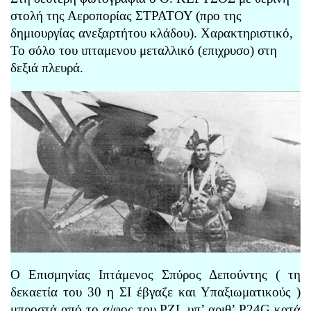
στολή της Αεροπορίας ΣΤΡΑΤΟΥ (προ της
δημιουργίας ανεξαρτήτου κλάδου). Χαρακτηριστικό,
Το σόλο του ιπταμενου μεταλλικό (επιχρυσο) στη
δεξιά πλευρά.
Ο Επισμηνίας Ιπτάμενος Σπύρος Δεπούντης ( τη
δεκαετία του 30 η ΣΙ έβγαζε και Υπαξιωματικούς )
μπροστά από το α/φος του PZL υπ’ αριθ’ P24G κατά