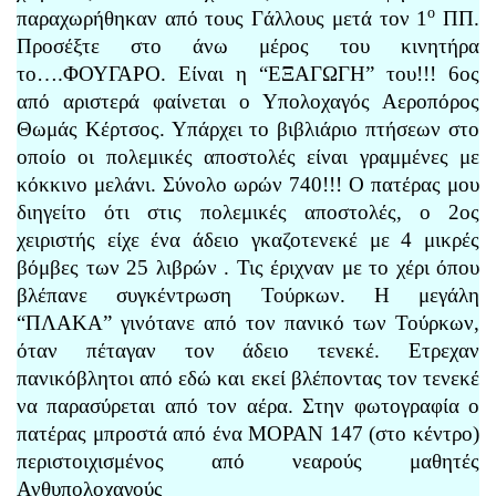
ο
παραχωρήθηκαν από τους Γάλλους μετά τον 1
ΠΠ.
Προσέξτε στο άνω μέρος του κινητήρα
το….ΦΟΥΓΑΡΟ. Είναι η “ΕΞΑΓΩΓΗ” του!!! 6ος
από αριστερά φαίνεται ο Υπολοχαγός Αεροπόρος
Θωμάς Κέρτσος. Υπάρχει το βιβλιάριο πτήσεων στο
οποίο οι πολεμικές αποστολές είναι γραμμένες με
κόκκινο μελάνι. Σύνολο ωρών 740!!! Ο πατέρας μου
διηγείτο ότι στις πολεμικές αποστολές, ο 2ος
χειριστής είχε ένα άδειο γκαζοτενεκέ με 4 μικρές
βόμβες των 25 λιβρών . Τις έριχναν με το χέρι όπου
βλέπανε συγκέντρωση Τούρκων. Η μεγάλη
“ΠΛΑΚΑ” γινότανε από τον πανικό των Τούρκων,
όταν πέταγαν τον άδειο τενεκέ. Ετρεχαν
πανικόβλητοι από εδώ και εκεί βλέποντας τον τενεκέ
να παρασύρεται από τον αέρα. Στην φωτογραφία ο
πατέρας μπροστά από ένα ΜΟΡΑΝ 147 (στο κέντρο)
περιστοιχισμένος από νεαρούς μαθητές
Ανθυπολοχαγούς