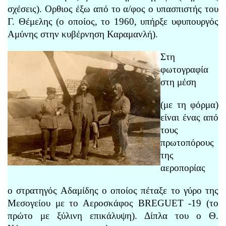
σχέσεις). Ορθιος έξω από το α/φος ο υπασπιστής του
Γ. Θέμελης (ο οποίος, το 1960, υπήρξε υφυπουργός
Αμύνης στην κυβέρνηση Καραμανλή).
Στη
φωτογραφία
στη μέση
(με τη φόρμα)
είναι ένας από
τους
πρωτοπόρους
της
αεροπορίας
ο στρατηγός Αδαμίδης ο οποίος πέταξε το γύρο της
Μεσογείου με το Αεροσκάφος BREGUET -19 (το
πρώτο με ξύλινη επικάλυψη). Δίπλα του ο Θ.