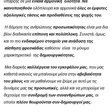
ύπαρξης σε μια
ενιαία αρμονική ολότητα
.
Να
ικανοποιηθούν
ολόπλευρα και αρμονικά
όλες οι έμφυτες
αξιολογικές τάσεις και προδιαθέσεις της ψυχής του.
Η δόμηση της ανθρώπινης
προσωπικότητας
είναι μια δια
βίου διαδικασία
επίπονη και πολύπλοκη.
Συνιστά, όμως,
και το πιο
ενδιαφέρον στοιχείο για ανάδυση της
αίσθηση φρεσκάδας
καθόσον είναι το μόνιμο
χαρακτηριστικό της
δημιουργικότητας.
Μια διαρκής
καλλιέργεια του εγκεφάλου μας
, που μας
καθιστά ικανούς να μπαίνουμε μέσα στην
αβεβαιότητα
του χάους
και να μαθαίνουμε να ζούμε με αυτό με τις
δυνάμεις μας
τις προσωπικές
, αλλά και να μπορούμε να
δεχτούμε την
συνδρομή των συνανθρώπων μας
, οι
οποίοι
πλέον θεωρούνται συν-δημιουργοί μας.