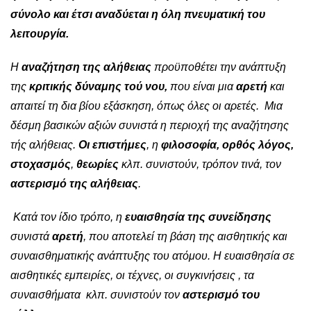
σύνολο και έτσι αναδύεται η όλη πνευματική του
λειτουργία.
Η
αναζήτηση της αλήθειας
προϋποθέτει την ανάπτυξη
της
κριτικής δύναμης τού νου,
που είναι μια
αρετή
και
απαιτεί τη δια βίου εξάσκηση, όπως όλες οι αρετές. Μια
δέσμη βασικών αξιών συνιστά η περιοχή της αναζήτησης
τής αλήθειας.
Οι επιστήμες
, η
φιλοσοφία,
ορθός λόγος,
στοχασμός
,
θεωρίες
κλπ. συνιστούν, τρόπον τινά, τον
αστερισμό της αλήθειας
.
Κατά τον ίδιο τρόπο, η
ευαισθησία της συνείδησης
συνιστά
αρετή
, που αποτελεί τη βάση της αισθητικής και
συναισθηματικής ανάπτυξης του ατόμου. Η ευαισθησία σε
αισθητικές εμπειρίες, οι τέχνες, οι συγκινήσεις , τα
συναισθήματα κλπ. συνιστούν τον
αστερισμό του