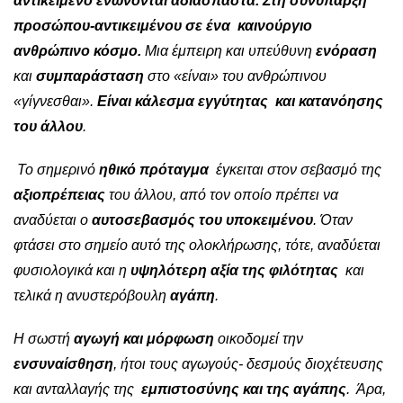
αντικείμενο ενώνονται αδιάσπαστα.
Στη συνύπαρξη
προσώπου-αντικειμένου σε ένα καινούργιο
ανθρώπινο κόσμο.
Μια έμπειρη και υπεύθυνη
ενόραση
και
συμπαράσταση
στο «είναι» του ανθρώπινου
«γίγνεσθαι».
Είναι κάλεσμα εγγύτητας και κατανόησης
του άλλου
.
Το σημερινό
ηθικό πρόταγμα
έγκειται στον σεβασμό της
αξιοπρέπειας
του άλλου, από τον οποίο πρέπει να
αναδύεται ο
αυτοσεβασμός του υποκειμένου
. Όταν
φτάσει στο σημείο αυτό της ολοκλήρωσης, τότε, αναδύεται
φυσιολογικά και η
υψηλότερη αξία της φιλότητας
και
τελικά η ανυστερόβουλη
αγάπη
.
Η σωστή
αγωγή και μόρφωση
οικοδομεί την
ενσυναίσθηση
, ήτοι τους αγωγούς- δεσμούς διοχέτευσης
και ανταλλαγής της
εμπιστοσύνης και της αγάπης
. Άρα,