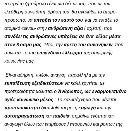
το πρώτο ζητούμενο είναι μια δέσμευση, που με την
ελεύθερη συνειδητή δράση του θα αναλάβει το άτομο-
πρόσωπο, να
υπερβεί τον εαυτό του
και να εντάξει το
ατομικό «είναι» στην
ανθρώπινη αξία
( σχέση), που
συνδέει τις ανθρώπινες υπάρξεις σε ένα είδος μέσα
στον Κόσμο μας
. Ήτοι, την
αρετή του συνανήκειν
, που
συνιστά το πιο
επικίνδυνο έλλειμμα
της σημερινής
κοινωνίας μας.
Είναι αδήριτη, πλέον, ανάγκη παράλληλα με την
εκπαίδευση εξειδικεύσεων
να καλλιεργείται, με
προτεραιότητα μάλιστα, ο
Άνθρωπος, ως
εναρμονισμένο
υγιές κοινωνικό μέλος.
Το καλλιτέχνημα που λέγεται
προσωπικότητα
διαπλάθεται με την
αγωγή κ
αι την
αυτοπραγμάτωση
και
παιδεία
, σημαίνει ενότητα και
αναγωγή όλων των επιμέρους λειτουργιών και ροπών της