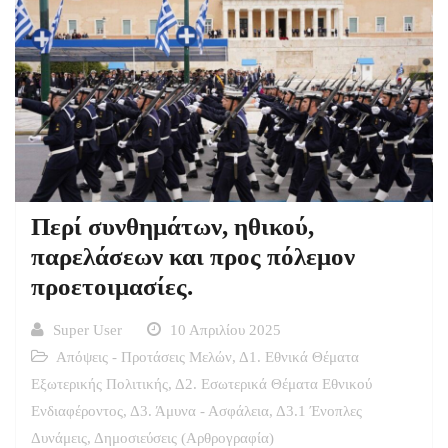
Περί συνθημάτων, ηθικού,
παρελάσεων και προς πόλεμον
προετοιμασίες.
Super User
10 Απριλίου 2025
Απόψεις - Προτάσεις Μελών
,
Δ1. Εθνικά Θέματα
Εξωτερικής Πολιτικής
,
Δ2. Εσωτερικά Θέματα Εθνικού
Ενδιαφέροντος
,
Δ3. Άμυνα - Ασφάλεια
,
Δ3.1 Ένοπλες
Δυνάμεις
,
Δημοσιεύσεις (Αρθρογραφία)