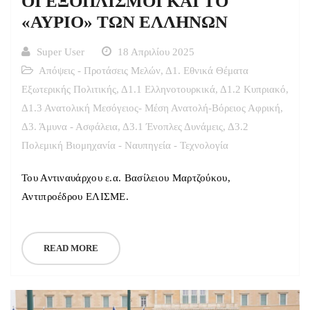
ΟΙ ΕΞΟΠΛΙΣΜΟΙ ΚΑΙ ΤΟ
«ΑΥΡΙΟ» ΤΩΝ ΕΛΛΗΝΩΝ
Super User
18 Απριλίου 2025
Απόψεις - Προτάσεις Μελών
,
Δ1. Εθνικά Θέματα
Εξωτερικής Πολιτικής
,
Δ1.1 Ελληνοτουρκικά
,
Δ1.2 Κυπριακό
,
Δ1.3 Ανατολική Μεσόγειος- Μέση Ανατολή-Βόρειος Αφρική
,
Δ3. Άμυνα - Ασφάλεια
,
Δ3.1 Ένοπλες Δυνάμεις
,
Δ3.2
Πολεμική Βιομηχανία - Ναυπηγεία - Τεχνολογία
Του Αντιναυάρχου ε.α. Βασίλειου Μαρτζούκου,
Αντιπροέδρου ΕΛΙΣΜΕ.
READ MORE