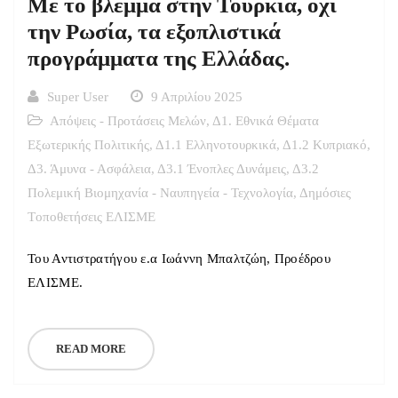
Με το βλέμμα στην Τουρκία, όχι
την Ρωσία, τα εξοπλιστικά
προγράμματα της Ελλάδας.
Super User
9 Απριλίου 2025
Απόψεις - Προτάσεις Μελών
,
Δ1. Εθνικά Θέματα
Εξωτερικής Πολιτικής
,
Δ1.1 Ελληνοτουρκικά
,
Δ1.2 Κυπριακό
,
Δ3. Άμυνα - Ασφάλεια
,
Δ3.1 Ένοπλες Δυνάμεις
,
Δ3.2
Πολεμική Βιομηχανία - Ναυπηγεία - Τεχνολογία
,
Δημόσιες
Tοποθετήσεις ΕΛΙΣΜΕ
Του Αντιστρατήγου ε.α Ιωάννη Μπαλτζώη, Προέδρου
ΕΛΙΣΜΕ.
READ MORE