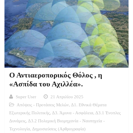
Ο Αντιαεροπορικός Θόλος , η
«Ασπίδα του Αχιλλέα».
Super User
21 Απριλίου 2025
Απόψεις - Προτάσεις Μελών
,
Δ1. Εθνικά Θέματα
Εξωτερικής Πολιτικής
,
Δ3. Άμυνα - Ασφάλεια
,
Δ3.1 Ένοπλες
Δυνάμεις
,
Δ3.2 Πολεμική Βιομηχανία - Ναυπηγεία -
Τεχνολογία
,
Δημοσιεύσεις (Αρθρογραφία)