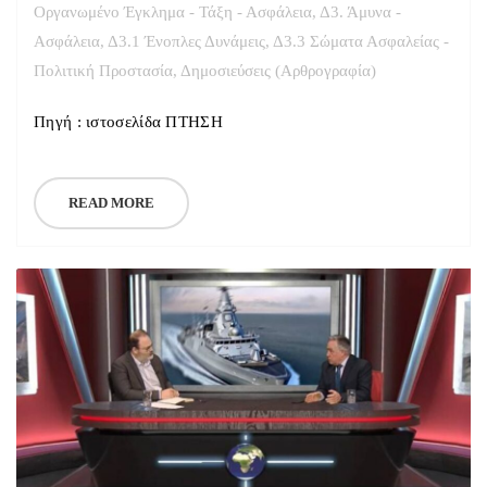
Οργανωμένο Έγκλημα - Τάξη - Ασφάλεια
,
Δ3. Άμυνα -
Ασφάλεια
,
Δ3.1 Ένοπλες Δυνάμεις
,
Δ3.3 Σώματα Ασφαλείας -
Πολιτική Προστασία
,
Δημοσιεύσεις (Αρθρογραφία)
Πηγή : ιστοσελίδα ΠΤΗΣΗ
READ MORE