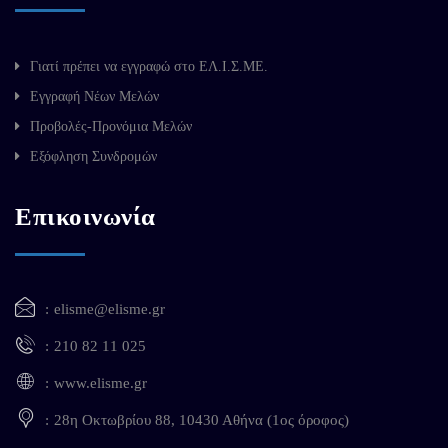
Γιατί πρέπει να εγγραφώ στο ΕΛ.Ι.Σ.ΜΕ.
Εγγραφή Νέων Μελών
Προβολές-Προνόμια Μελών
Εξόφληση Συνδρομών
Επικοινωνία
elisme@elisme.gr
210 82 11 025
www.elisme.gr
28η Οκτωβρίου 88, 10430 Αθήνα (1ος όροφος)