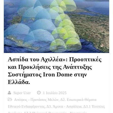
Ασπίδα του Αχιλλέα»: Προοπτικές
και Προκλήσεις της Ανάπτυξης
Συστήματος Iron Dome στην
Ελλάδα.
Super User
1 Ιουλίου 2025
Απόψεις - Προτάσεις Μελών
,
Δ2. Εσωτερικά Θέματα
Εθνικού Ενδιαφέροντος
,
Δ3. Άμυνα - Ασφάλεια
,
Δ3.1 Ένοπλες