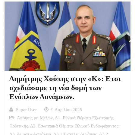
Δημήτρης Χούπης στην «Κ»: Ετσι
σχεδιάσαμε τη νέα δομή των
Ενόπλων Δυνάμεων.
Super User
9 Απριλίου 2025
Απόψεις μη Μελών
,
Δ1. Εθνικά Θέματα Εξωτερικής
Πολιτικής
,
Δ2. Εσωτερικά Θέματα Εθνικού Ενδιαφέροντος
,
Δ3. Άμυνα - Ασφάλεια
,
Δ3.1 Ένοπλες Δυνάμεις
,
Δ3.2