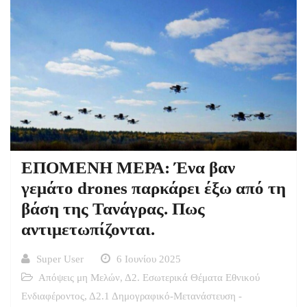
ΕΠΟΜΕΝΗ ΜΕΡΑ: Ένα βαν
γεμάτο drones παρκάρει έξω από τη
βάση της Τανάγρας. Πως
αντιμετωπίζονται.
Super User
6 Ιουνίου 2025
Απόψεις μη Μελών
,
Δ2. Εσωτερικά Θέματα Εθνικού
Ενδιαφέροντος
,
Δ2.1 Δημογραφικό-Μετανάστευση -