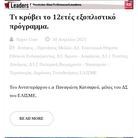
Τι κρύβει το 12ετές εξοπλιστικό
πρόγραμμα.
Super User
30 Απριλίου 2025
Απόψεις - Προτάσεις Μελών
,
Δ2. Εσωτερικά Θέματα
Εθνικού Ενδιαφέροντος
,
Δ3. Άμυνα - Ασφάλεια
,
Δ3.1 Ένοπλες
Δυνάμεις
,
Δ3.2 Πολεμική Βιομηχανία - Ναυπηγεία -
Τεχνολογία
,
Δημόσιες Tοποθετήσεις ΕΛΙΣΜΕ
Του Αντιπτεράρχου ε.α Παναγιώτη Κατσαρού, μέλος του ΔΣ
του ΕΛΙΣΜΕ.
READ MORE