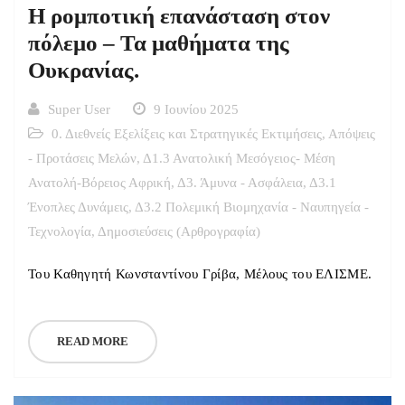
Η ρομποτική επανάσταση στον
πόλεμο – Τα μαθήματα της
Ουκρανίας.
Super User
9 Ιουνίου 2025
0. Διεθνείς Εξελίξεις και Στρατηγικές Εκτιμήσεις
,
Απόψεις
- Προτάσεις Μελών
,
Δ1.3 Ανατολική Μεσόγειος- Μέση
Ανατολή-Βόρειος Αφρική
,
Δ3. Άμυνα - Ασφάλεια
,
Δ3.1
Ένοπλες Δυνάμεις
,
Δ3.2 Πολεμική Βιομηχανία - Ναυπηγεία -
Τεχνολογία
,
Δημοσιεύσεις (Αρθρογραφία)
Του Καθηγητή Κωνσταντίνου Γρίβα, Μέλους του ΕΛΙΣΜΕ.
READ MORE