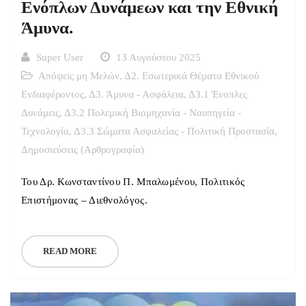
Ενόπλων Δυνάμεων και την Εθνική
Άμυνα.
Super User
13 Αυγούστου 2025
Απόψεις μη Μελών
,
Δ2. Εσωτερικά Θέματα Εθνικού
Ενδιαφέροντος
,
Δ3. Άμυνα - Ασφάλεια
,
Δ3.1 Ένοπλες
Δυνάμεις
,
Δ3.2 Πολεμική Βιομηχανία - Ναυπηγεία -
Τεχνολογία
,
Δ3.3 Σώματα Ασφαλείας - Πολιτική Προστασία
,
Δημοσιεύσεις (Αρθρογραφία)
Του Δρ. Κωνσταντίνου Π. Μπαλωμένου, Πολιτικός
Επιστήμονας – Διεθνολόγος.
READ MORE