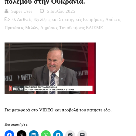
πολέμου στην Ουκρανία.
Super User
6 Ιουλίου 2025
0. Διεθνείς Εξελίξεις και Στρατηγικές Εκτιμήσεις
,
Απόψεις -
Προτάσεις Μελών
,
Δημόσιες Tοποθετήσεις ΕΛΙΣΜΕ
Για μεταφορά στο VIDEO και προβολή του πατήστε εδώ.
Κοινοποιήστε: