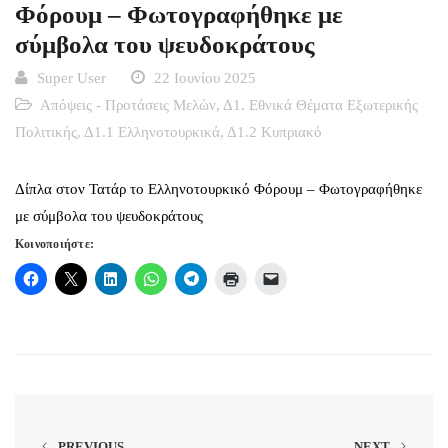
Φόρουμ – Φωτογραφήθηκε με
σύμβολα του ψευδοκράτους
Super User
22 Ιουνίου 2025
Απόψεις - Προτάσεις Μελών
,
Δ1. Εθνικά Θέματα Εξωτερικής
Πολιτικής
,
Δ1.1 Ελληνοτουρκικά
,
Δ1.2 Κυπριακό
Δίπλα στον Τατάρ το Ελληνοτουρκικό Φόρουμ – Φωτογραφήθηκε
με σύμβολα του ψευδοκράτους
Κοινοποιήστε:
PREVIOUS
NEXT