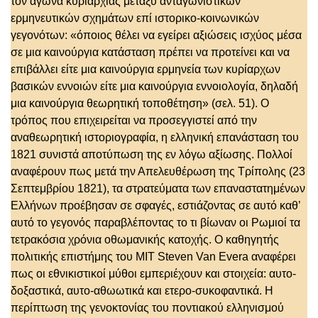
τον αγώνα κυριαρχίας μεταξύ ανταγωνιστικών
ερμηνευτικών σχημάτων επί ιστορικο-κοινωνικών
γεγονότων: «όποιος θέλει να εγείρει αξιώσεις ισχύος μέσα
σε μια καινούργια κατάσταση πρέπει να προτείνει και να
επιβάλλει είτε μια καινούργια ερμηνεία των κυρίαρχων
βασικών εννοιών είτε μια καινούργια εννοιολογία, δηλαδή
μια καινούργια θεωρητική τοποθέτηση» (σελ. 51). Ο
τρόπος που επιχειρείται να προσεγγιστεί από την
αναθεωρητική ιστοριογραφία, η ελληνική επανάσταση του
1821 συνιστά αποτύπωση της εν λόγω αξίωσης. Πολλοί
αναφέρουν πως μετά την Απελευθέρωση της Τρίπολης (23
Σεπτεμβρίου 1821), τα στρατεύματα των επαναστατημένων
Ελλήνων προέβησαν σε σφαγές, εστιάζοντας σε αυτό καθ’
αυτό το γεγονός παραβλέποντας το τι βίωναν οι Ρωμιοί τα
τετρακόσια χρόνια οθωμανικής κατοχής. Ο καθηγητής
πολιτικής επιστήμης του ΜΙΤ Steven Van Evera αναφέρει
πως οι εθνικιστικοί μύθοι εμπεριέχουν και στοιχεία: αυτο-
δοξαστικά, αυτο-αθωωτικά και ετερο-συκοφαντικά. Η
περίπτωση της γενοκτονίας του ποντιακού ελληνισμού