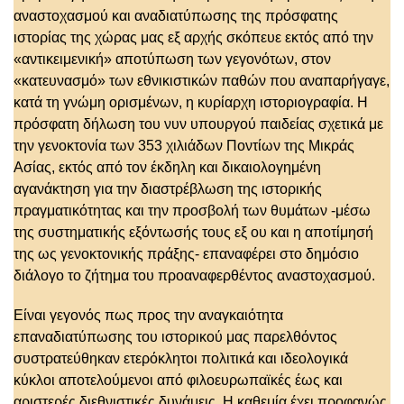
αναστοχασμού και αναδιατύπωσης της πρόσφατης
ιστορίας της χώρας μας εξ αρχής σκόπευε εκτός από την
«αντικειμενική» αποτύπωση των γεγονότων, στον
«κατευνασμό» των εθνικιστικών παθών που αναπαρήγαγε,
κατά τη γνώμη ορισμένων, η κυρίαρχη ιστοριογραφία. Η
πρόσφατη δήλωση του νυν υπουργού παιδείας σχετικά με
την γενοκτονία των 353 χιλιάδων Ποντίων της Μικράς
Ασίας, εκτός από τον έκδηλη και δικαιολογημένη
αγανάκτηση για την διαστρέβλωση της ιστορικής
πραγματικότητας και την προσβολή των θυμάτων -μέσω
της συστηματικής εξόντωσής τους εξ ου και η αποτίμησή
της ως γενοκτονικής πράξης- επαναφέρει στο δημόσιο
διάλογο το ζήτημα του προαναφερθέντος αναστοχασμού.
Είναι γεγονός πως προς την αναγκαιότητα
επαναδιατύπωσης του ιστορικού μας παρελθόντος
συστρατεύθηκαν ετερόκλητοι πολιτικά και ιδεολογικά
κύκλοι αποτελούμενοι από φιλοευρωπαϊκές έως και
αριστερές διεθνιστικές δυνάμεις. Η καθεμία έχει προφανώς