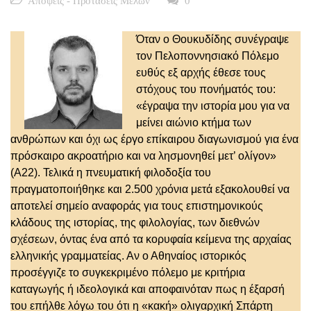
Απόψεις - Προτάσεις Μελών
0
Όταν ο Θουκυδίδης συνέγραψε
τον Πελοποννησιακό Πόλεμο
ευθύς εξ αρχής έθεσε τους
στόχους του πονήματός του:
«έγραψα την ιστορία μου για να
μείνει αιώνιο κτήμα των
ανθρώπων και όχι ως έργο επίκαιρου διαγωνισμού για ένα
πρόσκαιρο ακροατήριο και να λησμονηθεί μετ’ ολίγον»
(Α22). Τελικά η πνευματική φιλοδοξία του
πραγματοποιήθηκε και 2.500 χρόνια μετά εξακολουθεί να
αποτελεί σημείο αναφοράς για τους επιστημονικούς
κλάδους της ιστορίας, της φιλολογίας, των διεθνών
σχέσεων, όντας ένα από τα κορυφαία κείμενα της αρχαίας
ελληνικής γραμματείας. Αν ο Αθηναίος ιστορικός
προσέγγιζε το συγκεκριμένο πόλεμο με κριτήρια
καταγωγής ή ιδεολογικά και αποφαινόταν πως η έξαρσή
του επήλθε λόγω του ότι η «κακή» ολιγαρχική Σπάρτη