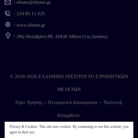
elisme@elisme.gr
210 82 11 025
www.elisme.gr
28η Οκτωβρίου 88, 10430 Αθήνα (1ος όροφος)
© 2020-2026 ΕΛΛΗΝΙΚΟ ΙΝΣΤΙΤΟΥΤΟ ΣΤΡΑΤΗΓΙΚΩΝ
ΜΕΛΕΤΩΝ
Όροι Χρήσης – Πνευματικά Δικαιώματα
–
Πολιτική
Απορρήτου
Privacy & Cookies: This site uses cookies. By continuing to use this website, you
agree to their use.
Developed by
Kappagram
on
Kythira