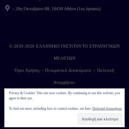
28η Οκτωβρίου 88, 10430 Αθήνα (1ος όροφος)
© 2020-2026 ΕΛΛΗΝΙΚΟ ΙΝΣΤΙΤΟΥΤΟ ΣΤΡΑΤΗΓΙΚΩΝ
ΜΕΛΕΤΩΝ
Όροι Χρήσης – Πνευματικά Δικαιώματα
–
Πολιτική
Απορρήτου
Privacy & Cookies: This site uses cookies. By continuing to use this website, you
agree to their use.
Developed by
Kappagram
on
Kythira
To find out more, including how to control cookies, see here:
Πολιτική Απορρήτου