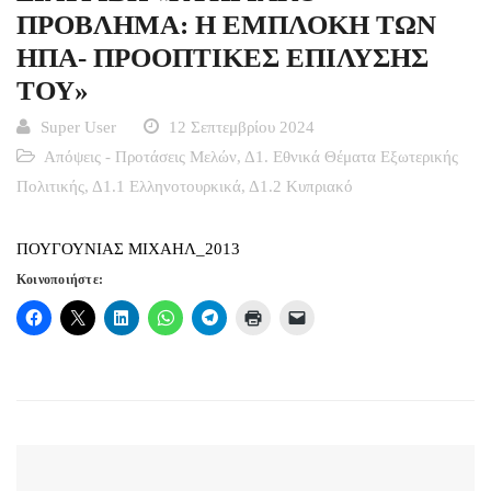
ΠΡΟΒΛΗΜΑ: Η ΕΜΠΛΟΚΗ ΤΩΝ
ΗΠΑ- ΠΡΟΟΠΤΙΚΕΣ ΕΠΙΛΥΣΗΣ
ΤΟΥ»
Super User
12 Σεπτεμβρίου 2024
Απόψεις - Προτάσεις Μελών
,
Δ1. Εθνικά Θέματα Εξωτερικής
Πολιτικής
,
Δ1.1 Ελληνοτουρκικά
,
Δ1.2 Κυπριακό
ΠΟΥΓΟΥΝΙΑΣ ΜΙΧΑΗΛ_2013
Κοινοποιήστε: