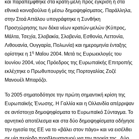
και παραπέμφθηκε στα κράτη-μέλη προς έγκριση ή στα
εθνικά κοινοβούλια ή μέσω δημοψηφίσματος. Παράλληλα,
στην Στοά Αττάλου υπογράφτηκε η Συνθήκη
Προσχώρησης των δέκα νέων κρατών-μελών (Κύπρος,
Μάλτα, Τσεχία, Σλοβακία, Σλοβενία, Εσθονία, Λεττονία,
Λιθουανία, Ουγγαρία, Πολωνία) και ημερομηνία ένταξης
η
ορίστηκε η 1
Μαΐου 2004. Μετά τις Ευρωεκλογές του
Ιουνίου 2004, νέος Πρόεδρος της Ευρωπαϊκής Επιτροπής
εκλέχτηκε ο Πρωθυπουργός της Πορτογαλίας Ζοζέ
Μανουέλ Μπαρόζο.
Το 2005 σηματοδότησε την πρώτη σημαντική κρίση της
Ευρωπαϊκής Ένωσης. Η Γαλλία και η Ολλανδία απέρριψαν
σε αντίστοιχα δημοψηφίσματα το Ευρωπαϊκό Σύνταγμα. Το
αρνητικό αποτέλεσμα και στα δύο δημοψηφίσματα οδήγησε
την ηγεσία της ΕΕ να το «βάλει στον πάγο» και να εισέλθει
σε μία περίοδο προβληματισμού για την πορεία της. Δύο