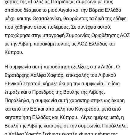
χάρτες της «Γαλάζιας Πατρίδας», σύμφωνα με τους
οποίους δέσμευε το μισό Αιγαίο και την Βόρεια Ελλάδα
μέχρι και την Θεσσαλονίκη, θεωρώντας τα δικά της εδάφη
που χάθηκαν στους πολέμους. Σε συνέχεια αυτού,
προχώρησε στην υπογραφή Συμφωνίας Οριοθέτησης ΑΟΖ
με την Λιβύη, παρακάμπτοντας τις ΑΟΖ Ελλάδας και
Κύπρου.
Η συμφωνία αυτή πυροδότησε εξελίξεις στην Λιβύη. Ο
Στρατάρχης Χαλίφα Χαφτάρ, επκεφαλής του Λιβυκού
Εθνικού Στρατού, κήρυξε άκυρη την συμφωνία. Το ίδιο
έπραξε και ο Πρόεδρος της Βουλής της Λιβύης.
Παράλληλα, η συμφωνία αυτή χαρακτηριστηκε ως άκυρη
και από την ΕΕ και από μέλη του Κογκρέσου, μετά από
κιητοποίηση Ελλάδας και Κύπρου. Λίγες ημέρες μετά, η
Βουλή της Λιβύης καταψήφισε την συμφωνία. Παράλληλα,
ο Χαλίφα Χαφτάρ ξεκίνησε ένοπλη κίνηση ενάντια της