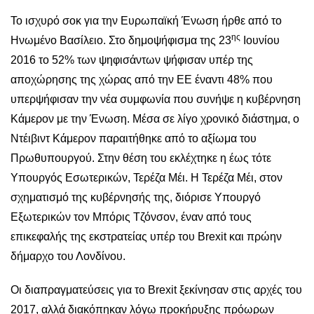
Το ισχυρό σοκ για την Ευρωπαϊκή Ένωση ήρθε από το
ης
Ηνωμένο Βασίλειο. Στο δημοψήφισμα της 23
Ιουνίου
2016 το 52% των ψηφισάντων ψήφισαν υπέρ της
αποχώρησης της χώρας από την ΕΕ έναντι 48% που
υπερψήφισαν την νέα συμφωνία που συνήψε η κυβέρνηση
Κάμερον με την Ένωση. Μέσα σε λίγο χρονικό διάστημα, ο
Ντέιβιντ Κάμερον παραιτήθηκε από το αξίωμα του
Πρωθυπουργού. Στην θέση του εκλέχτηκε η έως τότε
Υπουργός Εσωτερικών, Τερέζα Μέι. Η Τερέζα Μέι, στον
σχηματισμό της κυβέρνησής της, διόρισε Υπουργό
Εξωτερικών τον Μπόρις Τζόνσον, έναν από τους
επικεφαλής της εκστρατείας υπέρ του Brexit και πρώην
δήμαρχο του Λονδίνου.
Οι διαπραγματεύσεις για το Brexit ξεκίνησαν στις αρχές του
2017, αλλά διακόπηκαν λόγω προκήρυξης πρόωρων