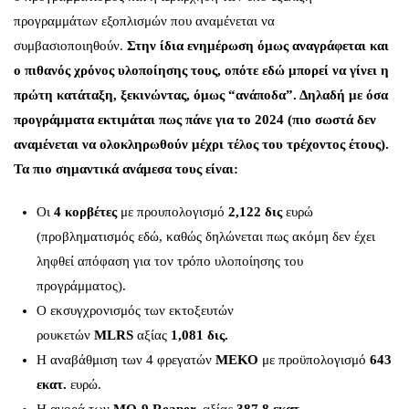
προγραμμάτων εξοπλισμών που αναμένεται να
συμβασιοποιηθούν.
Στην ίδια ενημέρωση όμως αναγράφεται και
ο πιθανός χρόνος υλοποίησης τους, οπότε εδώ μπορεί να γίνει η
πρώτη κατάταξη, ξεκινώντας, όμως “ανάποδα”. Δηλαδή με όσα
προγράμματα εκτιμάται πως πάνε για το 2024 (πιο σωστά δεν
αναμένεται να ολοκληρωθούν μέχρι τέλος του τρέχοντος έτους).
Τα πιο σημαντικά ανάμεσα τους είναι:
Οι
4 κορβέτες
με προυπολογισμό
2,122 δις
ευρώ
(προβληματισμός εδώ, καθώς δηλώνεται πως ακόμη δεν έχει
ληφθεί απόφαση για τον τρόπο υλοποίησης του
προγράμματος).
Ο εκσυγχρονισμός των εκτοξευτών
ρουκετών
MLRS
αξίας
1,081 δις.
Η αναβάθμιση των 4 φρεγατών
ΜΕΚΟ
με προϋπολογισμό
643
εκατ.
ευρώ.
Η αγορά των
MQ-9 Reaper,
αξίας
387,8 εκατ.