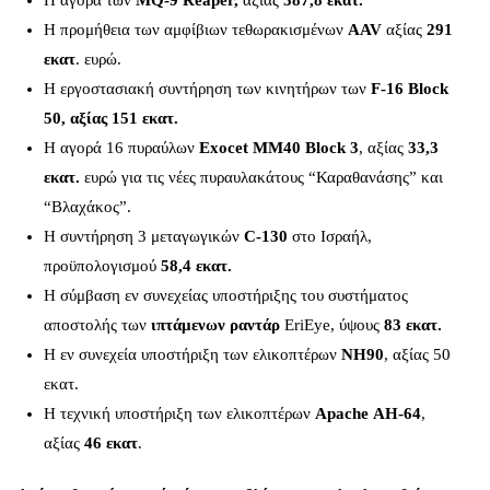
Η προμήθεια των αμφίβιων τεθωρακισμένων
AAV
αξίας
291
εκατ
. ευρώ.
Η εργοστασιακή συντήρηση των κινητήρων των
F-16 Block
50,
αξίας 151 εκατ.
Η αγορά 16 πυραύλων
Exocet ΜΜ40 Block 3
, αξίας
33,3
εκατ.
ευρώ για τις νέες πυραυλακάτους “Καραθανάσης” και
“Βλαχάκος”.
Η συντήρηση 3 μεταγωγικών
C-130
στο Ισραήλ,
προϋπολογισμού
58,4 εκατ.
Η σύμβαση εν συνεχείας υποστήριξης του συστήματος
αποστολής των
ιπτάμενων ραντάρ
EriEye, ύψους
83 εκατ.
Η εν συνεχεία υποστήριξη των ελικοπτέρων
ΝΗ90
, αξίας 50
εκατ.
H τεχνική υποστήριξη των ελικοπτέρων
Αpache ΑΗ-64
,
αξίας
46 εκατ
.