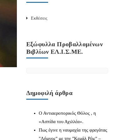
Εκθέσεις
Εξώφυλλα Προβαλλομένων
Βιβλίων ΕΛ.Ι.Σ.ΜΕ.
Δημοφιλή άρθρα
Ο Αντιαεροπορικός Θόλος , η
«Ασπίδα του Αχιλλέα».
Πως έγινε η ναυμαχία της φρεγάτας
"Λήμνος" με την "Κεμάλ Ρέις" –