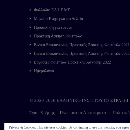
Φυλλάδιο ΕΛ.Ι.Σ.ΜΕ.
Μηνιαία Ενημερωτικά Δελτία
Πρόσκληση για έρευνα
Πρακτική Άσκηση Φοιτητών
Βίντεο Επικοινωνίας Πρακτικής Άσκησης Φοιτητών 2021
Βίντεο Επικοινωνίας Πρακτικής Άσκησης Φοιτητών 2022
Εργασίες Φοιτητών Πρακτικής Άσκησης 2022
Ημερολόγιο
© 2020-2026 ΕΛΛΗΝΙΚΟ ΙΝΣΤΙΤΟΥΤΟ ΣΤΡΑΤ
Όροι Χρήσης – Πνευματικά Δικαιώματα
–
Πολιτικ
Privacy & Cookies: This site uses cookies. By continuing to use this website, you agree t