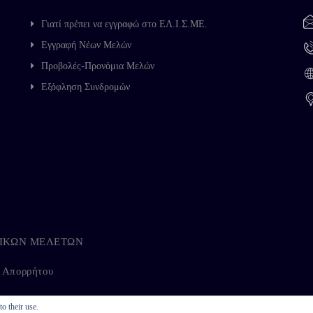
Γιατί πρέπει να εγγραφώ στο ΕΛ.Ι.Σ.ΜΕ.
Εγγραφή Νέων Μελών
Προβολές-Προνόμια Μελών
Εξόφληση Συνδρομών
ΗΓΙΚΩΝ ΜΕΛΕΤΩΝ
ή Απορρήτου
o their use.