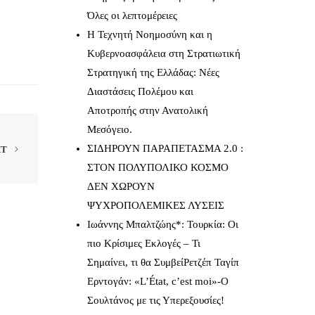
Όλες οι λεπτομέρειες
Η Τεχνητή Νοημοσύνη και η
Κυβερνοασφάλεια στη Στρατιωτική
Στρατηγική της Ελλάδας: Νέες
Διαστάσεις Πολέμου και
Αποτροπής στην Ανατολική
Μεσόγειο.
ΣΙΔΗΡΟΥΝ ΠΑΡΑΠΕΤΑΣΜΑ 2.0 :
XT
ΣΤΟΝ ΠΟΛΥΠΟΛΙΚΟ ΚΟΣΜΟ
ΔΕΝ ΧΩΡΟΥΝ
ΨΥΧΡΟΠΟΛΕΜΙΚΕΣ ΛΥΣΕΙΣ
Ιωάννης Μπαλτζώης*: Τουρκία: Οι
πιο Κρίσιμες Εκλογές – Τι
Σημαίνει, τι θα ΣυμβείΡετζέπ Ταγίπ
Ερντογάν: «L’État, c’est moi»-Ο
Σουλτάνος με τις Υπερεξουσίες!