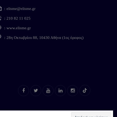
elisme@elisme.gr
210 82 11 025
www.elisme.gr
28η Οκτωβρίου 88, 10430 Αθήνα (1ος όροφος)