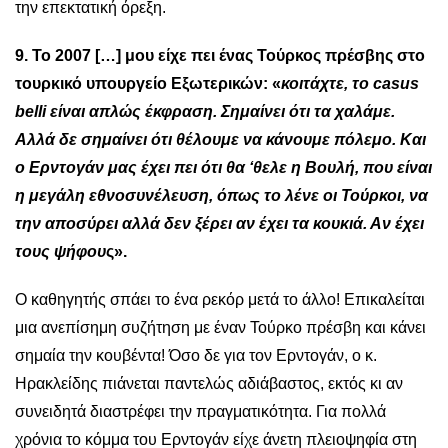
την επεκτατική όρεξη.
9. Το 2007 […] μου είχε πει ένας Τούρκος πρέσβης στο
τουρκικό υπουργείο Εξωτερικών: «
κοιτάχτε, το casus
belli είναι απλώς έκφραση. Σημαίνει ότι τα χαλάμε.
Αλλά δε σημαίνει ότι θέλουμε να κάνουμε πόλεμο. Και
ο Ερντογάν μας έχει πει ότι θα ‘θελε η Βουλή, που είναι
η μεγάλη εθνοσυνέλευση, όπως το λένε οι Τούρκοι, να
την αποσύρει αλλά δεν ξέρει αν έχει τα κουκιά. Αν έχει
τους ψήφου
ς».
Ο καθηγητής σπάει το ένα ρεκόρ μετά το άλλο! Επικαλείται
μια ανεπίσημη συζήτηση με έναν Τούρκο πρέσβη και κάνει
σημαία την κουβέντα! Όσο δε για τον Ερντογάν, ο κ.
Ηρακλείδης πιάνεται παντελώς αδιάβαστος, εκτός κι αν
συνειδητά διαστρέφει την πραγματικότητα. Για πολλά
χρόνια το κόμμα του Ερντογάν είχε άνετη πλειοψηφία στη