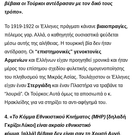
βέβαια οι Τούρκοι αντέδρασαν με τον δικό τους
τρόπο
».
Το 1919-1922 οι Έλληνες πράγματι κάνανε
βιαιοπραγίες
,
πόλεμος γαρ. Αλλά, ο καθηγητής ουσιαστικά ψεύδεται
μέσω αυτής της αλήθειας. Η τουρκική βία δεν ήταν
αντίδραση. Οι
“επιστημονικές” γενοκτονίες
Αρμενίων
και Ελλήνων είχαν προηγηθεί χρονικά και ήταν
μέρος του επίσημου σχεδίου φυλετικής ομογενοποίησης
του πληθυσμού της Μικράς Ασίας. Τουλάχιστον οι Έλληνες
είχαν έναν
Στεργιάδη
και έναν Πλαστήρα να τραβάνε τα
“λουριά”. Οι Τούρκοι; Αυτά όμως τα αποσιωπά ο κ.
Ηρακλείδης για να στηρίξει το αντι-αφήγημά του.
4. «
To Κόμμα Εθνικιστικού Κινήματος (MHP)
[δηλαδή
Γκρίζοι Λύκοι]
είναι ακραίο εθνικιστικό
κόμμα,
[αλλά]
βέβαια δεν είναι σαν τη Χρυσή Αυγή,