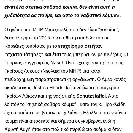
είναι ένα σχετικά σοβαρό κόμμα, δεν είναι αυτή η
χυδαιότητα ας πούμε, και αυτό το ναζιστικό κόμμα
».
Ο ηγέτης του MHP Μπαχτσελί, που δεν είναι “χυδαίος”,
δικαιολόγησε το 2015 την επίθεση οπαδών του σε
Κορεάτες τουρίστες με το
επιχείρημα ότι ήταν
“σχιστομάτηδες” και έτσι
τους μπέρδεψαν με Κινέζους. Ο
Τούρκος συγγραφέας Nasuh Uslu έχει χαρακτηρίσει τους
Γκρίζους Λύκους (Νεολαία του MHP) μια καλά
πειθαρχημένη παραστρατιωτική οργάνωση. Ο Αμερικανός
ακαδημαϊκός Joshua Hendrick έκανε άνετα τη σύγκριση
Γκρίζων Λύκων και της ναζιστικής
Schutzstaffel
. Αυτό
λοιπόν το “σχετικά σοβαρό κόμμα” –κατά τον κ. Ηρακλείδη–
έχει σκοτώσει και βασανίσει χιλιάδες. Εξάλλου, το εν λόγω
κόμμα είναι αποδεκτό και σήμερα συγκυβερνά, ενώ η
Χρυσή Αυγή ήταν στο πολιτικό περιθώριο ακόμα κι όταν