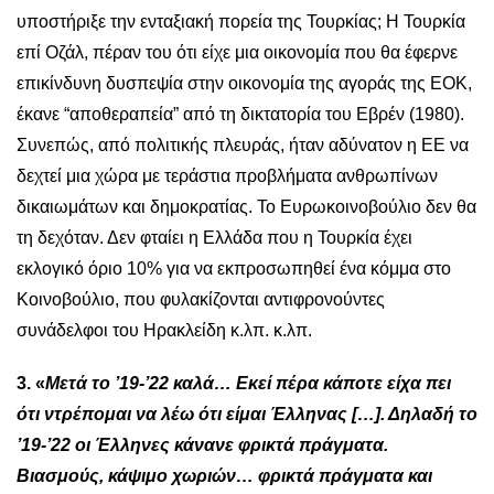
υποστήριξε την ενταξιακή πορεία της Τουρκίας; Η Τουρκία
επί Οζάλ, πέραν του ότι είχε μια οικονομία που θα έφερνε
επικίνδυνη δυσπεψία στην οικονομία της αγοράς της ΕΟΚ,
έκανε “αποθεραπεία” από τη δικτατορία του Εβρέν (1980).
Συνεπώς, από πολιτικής πλευράς, ήταν αδύνατον η ΕΕ να
δεχτεί μια χώρα με τεράστια προβλήματα ανθρωπίνων
δικαιωμάτων και δημοκρατίας. Το Ευρωκοινοβούλιο δεν θα
τη δεχόταν. Δεν φταίει η Ελλάδα που η Τουρκία έχει
εκλογικό όριο 10% για να εκπροσωπηθεί ένα κόμμα στο
Κοινοβούλιο, που φυλακίζονται αντιφρονούντες
συνάδελφοι του Ηρακλείδη κ.λπ. κ.λπ.
3. «
Μετά το ’19-’22 καλά… Εκεί πέρα κάποτε είχα πει
ότι ντρέπομαι να λέω ότι είμαι Έλληνας […]. Δηλαδή το
’19-’22 οι Έλληνες κάνανε φρικτά πράγματα.
Βιασμούς, κάψιμο χωριών… φρικτά πράγματα και