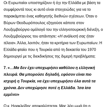
Οι Ευρωπαίοι υποστηρίζουν ή όχι την Ελλάδα με βάση τα
συμφέροντά τους κι αυτό είναι στοιχειώδες για να το
παρακάμπτει ένας καθηγητής διεθνών σχέσεων. Όταν ο
Βύρων Θεοδωρόπουλος εξηγούσε κάποτε στον
Λουξεμβούργιο ομόλογό του την ελληνοτουρκική διένεξη, ο
Λουξεμβούργιος του απάντησε: «
Η ανάλυσή σας ήταν
τέλεια
». Άλλα, λοιπόν, ήταν τα κριτήρια των Ευρωπαίων. Η
Ελλάδα φταίει που η Τουρκία από τη δεκαετία του 1970
δημιουργεί με τις διεκδικήσεις της διμερή προβλήματα;
7. «…
Μα δεν έχει υποχωρήσει καθόλου η ελληνική
πλευρά. Θα μπορούσε δηλαδή, εφόσον είναι πιο
ισχυρή η Τουρκία, να έχει υποχωρήσει όλα αυτά τα
χρόνια. Δεν υποχώρησε ποτέ η Ελλάδα. Ίσα ίσα
εμμένει
»
Ο κ. Ηρακλείδης αποκαλύπτεται. Μας λέει ωμά ότι η