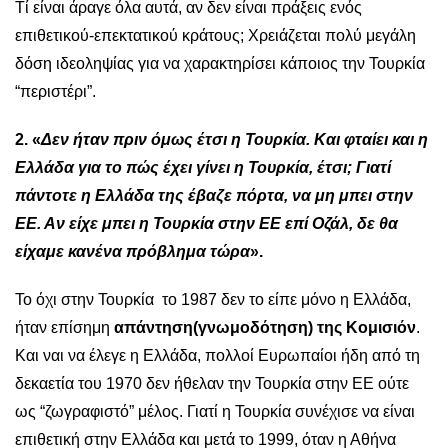
Τί είναι άραγε όλα αυτά, αν δεν είναι πράξεις ενός
επιθετικού-επεκτατικού κράτους; Χρειάζεται πολύ μεγάλη
δόση ιδεοληψίας για να χαρακτηρίσει κάποιος την Τουρκία
“περιστέρι”.
2. «
Δεν ήταν πριν όμως έτσι η Τουρκία. Και φταίει και η
Ελλάδα για το πώς έχει γίνει η Τουρκία, έτσι; Γιατί
πάντοτε η Ελλάδα της έβαζε πόρτα, να μη μπει στην
ΕΕ. Αν είχε μπει η Τουρκία στην EE επί Οζάλ, δε θα
είχαμε κανένα πρόβλημα τώρα
».
Το όχι στην Τουρκία τo 1987 δεν το είπε μόνο η Ελλάδα,
ήταν επίσημη
απάντηση(γνωμοδότηση) της Κομισιόν
.
Και ναι να έλεγε η Ελλάδα, πολλοί Ευρωπαίοι ήδη από τη
δεκαετία του 1970 δεν ήθελαν την Τουρκία στην ΕΕ ούτε
ως “ζωγραφιστό” μέλος. Γιατί η Τουρκία συνέχισε να είναι
επιθετική στην Ελλάδα και μετά το 1999, όταν η Αθήνα