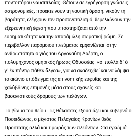
ποντοπόρου ναυσιπλοΐας. Θέτουν σε εγρήγορση γνώσεις
αστρονομικές, προεκτείνουν τη ναυτική όραση, νικούν τη
βαρύτητα, ελέγχουν τον προσανατολισμό, θεμελιώνουν την
εξερευνητική έφεση που υποστηρίζεται από την
ευρηματικότητα και την απαράμιλλη σωματική ρώμη. Σε
περιβάλλον παρόμοιου πνεύματος εμφανίζεται στην
ανθρωπότητα ο γιός του Αργοναύτη Λαέρτη, ο
πολυμήχανος ομηρικός ήρωας Οδυσσέας, «ο πολλὰ δ᾿ ὅ
γ᾿ ἐν πόντῳ πάθεν ἄλγεα», για να αναδειχθεί και να λάμψει
το αιώνιο υπόδειγμα της επινοητικής ευφυΐας και της
χαλύβδινης επιμονής μέσα στους αχανείς και
βασανιστικούς δρόμους των πελάγων.
Tο βίωμα του θείου. Τις θάλασσες εξουσιάζει και κυβερνά ο
Ποσειδώνας, ο μέγιστος Πελαγαίος Κρονίων θεός.
Προστάτης αλλά και τιμωρός των πλεόντων. Στα εγκώμιά