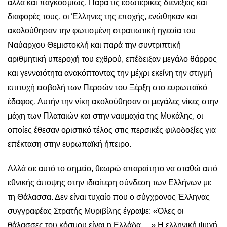
αλλά και παγκοσμίως. Παρά τις εσωτερικές διενέξεις και
διαφορές τους, οι Έλληνες της εποχής, ενώθηκαν και
ακολούθησαν την φωτισμένη στρατιωτική ηγεσία του
Ναύαρχου Θεμιστοκλή και παρά την συντριπτική
αριθμητική υπεροχή του εχθρού, επέδειξαν μεγάλο θάρρος
και γενναιότητα ανακόπτοντας την μέχρι εκείνη την στιγμή
επιτυχή εισβολή των Περσών του Ξέρξη στο ευρωπαϊκό
έδαφος. Αυτήν την νίκη ακολούθησαν οι μεγάλες νίκες στην
μάχη των Πλαταιών και στην ναυμαχία της Μυκάλης, οι
οποίες έθεσαν οριστικό τέλος στις περσικές φιλοδοξίες για
επέκταση στην ευρωπαϊκή ήπειρο.
Αλλά σε αυτό το σημείο, θεωρώ απαραίτητο να σταθώ από
εθνικής άποψης στην ιδιαίτερη σύνδεση των Ελλήνων με
τη Θάλασσα. Δεν είναι τυχαίο που ο σύγχρονος Έλληνας
συγγραφέας Στρατής Μυριβίλης έγραψε: «Όλες οι
θάλασσες του κόσμου είναι η Ελλάδα …» Η ελληνική ψυχή