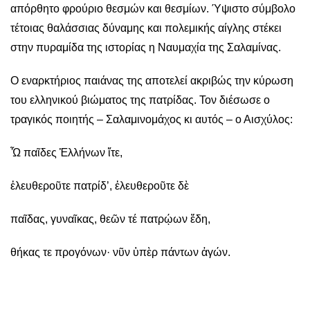
απόρθητο φρούριο θεσμών και θεσμίων. Ύψιστο σύμβολο
τέτοιας θαλάσσιας δύναμης και πολεμικής αίγλης στέκει
στην πυραμίδα της ιστορίας η Ναυμαχία της Σαλαμίνας.
Ο εναρκτήριος παιάνας της αποτελεί ακριβώς την κύρωση
του ελληνικού βιώματος της πατρίδας. Τον διέσωσε ο
τραγικός ποιητής – Σαλαμινομάχος κι αυτός – ο Αισχύλος:
Ὦ παῖδες Ἑλλήνων ἴτε,
ἐλευθεροῦτε πατρίδ’, ἐλευθεροῦτε δὲ
παῖδας, γυναῖκας, θεῶν τέ πατρῴων ἕδη,
θήκας τε προγόνων· νῦν ὑπὲρ πάντων ἀγών.