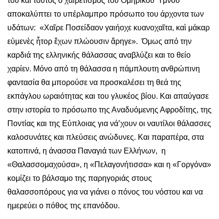
του και τούτος ο χαιρετισμός του Ομηρικού Ύμνου
αποκαλύπτει το υπέρλαμπρο πρόσωπο του άρχοντα των
υδάτων: «Χαῖρε Ποσείδαον γαιήοχε κυανοχαῖτα, καὶ μάκαρ
εὐμενὲς ἦτορ ἔχων πλώουσιν ἄρηγε». Όμως από την
καρδιά της ελληνικής θάλασσας αναβλύζει και το θείο
χαρίεν. Μόνο από τη θάλασσα η πάμπλουτη ανθρώπινη
φαντασία θα μπορούσε να προσκαλέσει τη θεά της
εκπάγλου ωραιότητας και του γλυκέος βίου. Και απαύγασε
στην ιστορία το πρόσωπο της Αναδυόμενης Αφροδίτης, της
Ποντίας και της Εύπλοιας για νά’χουν οι ναυτίλοι θάλασσες
καλοσυνάτες και πλεύσεις ανώδυνες. Και παραπέρα, στα
κατοπινά, η άνασσα Παναγιά των Ελλήνων, η
«Θαλασσομαχούσα», η «Πελαγονήτισσα» και η «Γοργόνα»
κομίζει το βάλσαμο της παρηγοριάς στους
θαλασσοπόρους για να γιάνει ο πόνος του νόστου και να
ημερεύει ο πόθος της επανόδου.