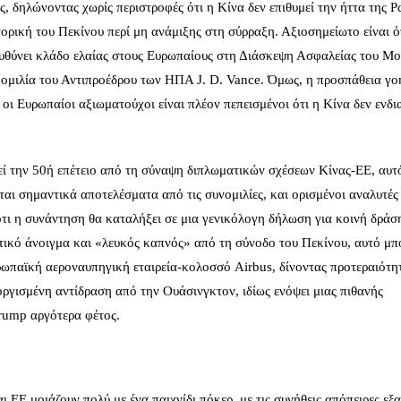
ς, δηλώνοντας χωρίς περιστροφές ότι η Κίνα δεν επιθυμεί την ήττα της Ρ
ρική του Πεκίνου περί μη ανάμιξης στη σύρραξη. Αξιοσημείωτο είναι ό
πευθύνει κλάδο ελαίας στους Ευρωπαίους στη Διάσκεψη Ασφαλείας του Μ
 ομιλία του Αντιπροέδρου των ΗΠΑ J. D. Vance. Όμως, η προσπάθεια γο
οι Ευρωπαίοι αξιωματούχοι είναι πλέον πεπεισμένοι ότι η Κίνα δεν ενδι
εί την 50ή επέτειο από τη σύναψη διπλωματικών σχέσεων Κίνας‑ΕΕ, αυτ
αι σημαντικά αποτελέσματα από τις συνομιλίες, και ορισμένοι αναλυτές 
ότι η συνάντηση θα καταλήξει σε μια γενικόλογη δήλωση για κοινή δράσ
στικό άνοιγμα και «λευκός καπνός» από τη σύνοδο του Πεκίνου, αυτό μπ
υρωπαϊκή αεροναυπηγική εταιρεία-κολοσσό Airbus, δίνοντας προτεραιότη
οργισμένη αντίδραση από την Ουάσινγκτον, ιδίως ενόψει μιας πιθανής
rump αργότερα φέτος.
 ΕΕ μοιάζουν πολύ με ένα παιχνίδι πόκερ, με τις συνήθεις απόπειρες εξ