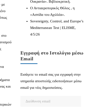
Ουκρανία». Βιβλιοκριτική.
– με
Ο Αντιαεροπορικός Θόλος , η
μένο
«Ασπίδα του Αχιλλέα».
 όπως
Sovereignty, Control, and Europe’s
Mediterranean Test | ELISME,
4/5/26
ο στο
χανισμού
ς
Εγγραφή στο Ιστολόγιο μέσω
Email
ένα
Εισάγετε το email σας για εγγραφή στην
ρήματα
υπηρεσία αποστολής ειδοποιήσεων μέσω
νας και
email για νέες δημοσιεύσεις.
Διεύθυνση
ωτερικών
email