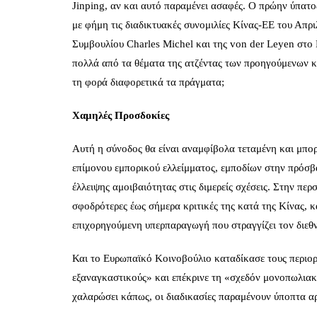
Jinping, αν και αυτό παραμένει ασαφές. Ο πρώην ύπατος
με φήμη τις διαδικτυακές συνομιλίες Κίνας‑ΕΕ του Απρ
Συμβουλίου Charles Michel και της von der Leyen στο 
πολλά από τα θέματα της ατζέντας των προηγούμενων κ
τη φορά διαφορετικά τα πράγματα;
Χαμηλές Προσδοκίες
Αυτή η σύνοδος θα είναι αναμφίβολα τεταμένη και μπορε
επίμονου εμπορικού ελλείμματος, εμποδίων στην πρόσβ
έλλειψης αμοιβαιότητας στις διμερείς σχέσεις. Στην πε
σφοδρότερες έως σήμερα κριτικές της κατά της Κίνας, κ
επιχορηγούμενη υπερπαραγωγή που στραγγίζει τον διεθ
Και το Ευρωπαϊκό Κοινοβούλιο καταδίκασε τους περιορ
εξαναγκαστικούς» και επέκρινε τη «σχεδόν μονοπωλιακή 
χαλαρώσει κάπως, οι διαδικασίες παραμένουν ύποπτα αρ