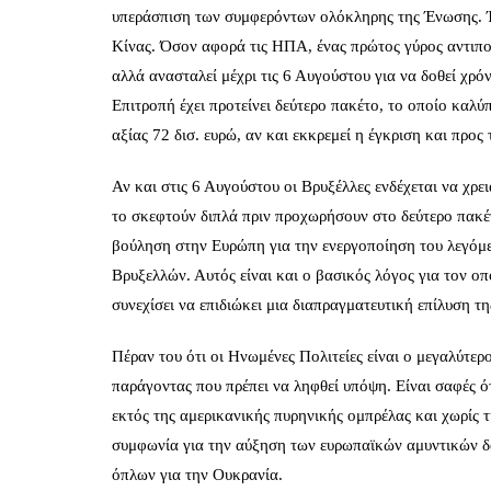
υπεράσπιση των συμφερόντων ολόκληρης της Ένωσης. Ήδ
Κίνας. Όσον αφορά τις ΗΠΑ, ένας πρώτος γύρος αντιποί
αλλά ανασταλεί μέχρι τις 6 Αυγούστου για να δοθεί χρό
Επιτροπή έχει προτείνει δεύτερο πακέτο, το οποίο καλ
αξίας 72 δισ. ευρώ, αν και εκκρεμεί η έγκριση και προς
Αν και στις 6 Αυγούστου οι Βρυξέλλες ενδέχεται να χρ
το σκεφτούν διπλά πριν προχωρήσουν στο δεύτερο πακέτ
βούληση στην Ευρώπη για την ενεργοποίηση του λεγό
Βρυξελλών. Αυτός είναι και ο βασικός λόγος για τον οπ
συνεχίσει να επιδιώκει μια διαπραγματευτική επίλυση τ
Πέραν του ότι οι Ηνωμένες Πολιτείες είναι ο μεγαλύτερο
παράγοντας που πρέπει να ληφθεί υπόψη. Είναι σαφές ότ
εκτός της αμερικανικής πυρηνικής ομπρέλας και χωρίς 
συμφωνία για την αύξηση των ευρωπαϊκών αμυντικών 
όπλων για την Ουκρανία.