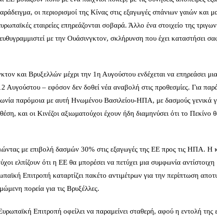
αράδειγμα, οι περιορισμοί της Κίνας στις εξαγωγές σπάνιων γαιών και 
ευρωπαϊκές εταιρείες επηρεάζονται σοβαρά. Άλλο ένα στοιχείο της τριγων
 ευθυγραμμιστεί με την Ουάσινγκτον, σκλήρυνση που έχει καταστήσει σα
κτον και Βρυξελλών μέχρι την 1η Αυγούστου ενδέχεται να επηρεάσει μι
2 Αυγούστου – εφόσον δεν δοθεί νέα αναβολή στις προθεσμίες. Για παρ
φωνία παρόμοια με αυτή Ηνωμένου Βασιλείου‑ΗΠΑ, με δασμούς γενικά 
 θέση, και οι Κινέζοι αξιωματούχοι έχουν ήδη διαμηνύσει ότι το Πεκίνο 
ειλώντας με επιβολή δασμών 30% στις εξαγωγές της ΕΕ προς τις ΗΠΑ. Η 
ύχοι ελπίζουν ότι η ΕΕ θα μπορέσει να πετύχει μια συμφωνία αντίστοιχη
ωπαϊκή Επιτροπή καταρτίζει πακέτο αντιμέτρων για την περίπτωση αποτ
ώμενη πορεία για τις Βρυξέλλες.
Ευρωπαϊκή Επιτροπή οφείλει να παραμείνει σταθερή, αφού η εντολή της ε