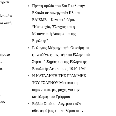
τήρισε
Πρώτη ομιλία του Σάι Γκαλ στην
Ελλάδα σε συνεργασία IIS και
ένου ότι
ΕΛΙΣΜΕ – Κεντρικό θέμα.
αι αυτή
“Κυριαρχία, Έλεγχος και η
Μεσογειακή Δοκιμασία της
Ευρώπης”
Γεώργιος Μέρμηγκας*: Οι ατίμητοι
ητήματα
φονευθέντες μαχητές του Ελληνικού
ι
Στρατού Ξηράς και της Ελληνικής
ις
Βασιλικής Αεροπορίας 1940-1941
Η ΚΑΤΑΛΗΨΗ ΤΗΣ ΓΡΑΜΜΗΣ
ΤΟΥ ΤΣΑΡΝΟΥ Μια από τις
σημαντικότερες μάχες για την
ι
κατάληψη του Γράμμου
χουν
Βιβλίο Σταύρου Λυγερού : «Οι
αθέατες όψεις του πολέμου στην