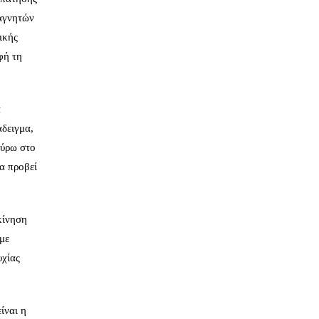
μαγνητών
ικής
φή τη
α
άδειγμα,
γύρω στο
θα προβεί
κίνηση
 με
υχίας
ίναι η