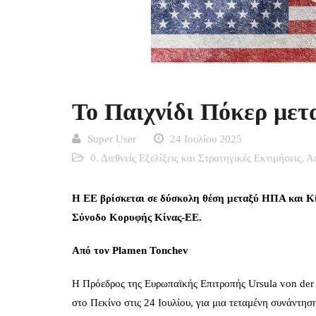
Το Παιχνίδι Πόκερ μετ
Super User
24 Ιουλίου 2025
0. Διεθνείς Εξελίξεις και Στρατηγικές Εκτιμήσεις
,
Α
Η ΕΕ βρίσκεται σε δύσκολη θέση μεταξύ ΗΠΑ και Κίν
Σύνοδο Κορυφής Κίνας‑ΕΕ.
Από τον
Plamen
Tonchev
Η Πρόεδρος της Ευρωπαϊκής Επιτροπής Ursula von der
στο Πεκίνο στις 24 Ιουλίου, για μια τεταμένη συνάντησ