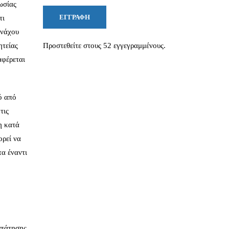
ωσίας
ΕΓΓΡΑΦΉ
τι
ονάχου
ητείας
Προστεθείτε στους 52 εγγεγραμμένους.
αφέρεται
ό από
τις
η κατά
ορεί να
τα έναντι
απάτησης