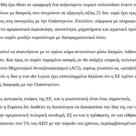
η έχει θέσει σε εφαρμογή ένα αυξανόμενο νομικό οπλοστάσιο έναντι τ
νων με δασμούς που στοχεύουν σε εξαγωγές αξίας 21 δισ. ευρώ έχει εγκρ
νος στις συνομιλίες με την Ουάσινγκτον. Επιπλέον, σύμφωνα με πληροφορ
ύπτει αμερικανικά αεροσκάφη, αυτοκίνητα, μηχανήματα και αγροτικά προ
 το παρόν μοιάζει περισσότερο με διαπραγματευτικό όπλο.
ειαστεί να απαντήσουν με το πρώτο κύμα αντιποίνων μέσω δασμών, πιθαν
ο. Και προς το παρόν παραμένει ασαφές αν θα υπάρξει επαρκής πολιτικ
μενου Μηχανισμού Αντιεξαναγκασμού (ACI), ευρέως γνωστού ως «μπαζο
οίο η ίδια η von der Leyen έχει επανειλημμένα δηλώσει ότι η ΕΕ πρέπει 
ης διαφοράς με την Ουάσινγκτον.
ς εμπορικός εταίρος της ΕΕ, και η γεωπολιτική είναι ένας σημαντικός
ι η Ευρώπη δεν διαθέτει τη δυνατότητα να διασφαλίσει την ίδια της την
την αμερικανική πολεμική υποδομή. Εξ ου και η πρό
σ
φατη, αν και εύθρα
δαπανών στο 5% του ΑΕΠ με την πάροδο του χρόνου, περιλαμβανομένω