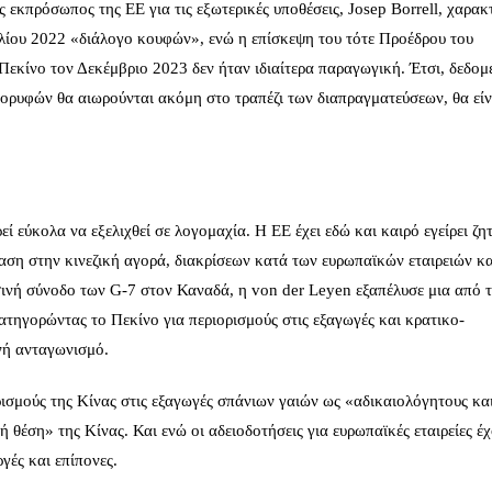
 εκπρόσωπος της ΕΕ για τις εξωτερικές υποθέσεις, Josep Borrell, χαρακ
ιλίου 2022 «διάλογο κουφών», ενώ η επίσκεψη του τότε Προέδρου του
Πεκίνο τον Δεκέμβριο 2023 δεν ήταν ιδιαίτερα παραγωγική. Έτσι, δεδομ
ορυφών θα αιωρούνται ακόμη στο τραπέζι των διαπραγματεύσεων, θα είν
ί εύκολα να εξελιχθεί σε λογομαχία. Η ΕΕ έχει εδώ και καιρό εγείρει ζ
αση στην κινεζική αγορά, διακρίσεων κατά των ευρωπαϊκών εταιρειών κα
ρσινή σύνοδο των G‑7 στον Καναδά, η von der Leyen εξαπέλυσε μια από τ
ατηγορώντας το Πεκίνο για περιορισμούς στις εξαγωγές και κρατικο-
νή ανταγωνισμό.
ισμούς της Κίνας στις εξαγωγές σπάνιων γαιών ως «αδικαιολόγητους κα
θέση» της Κίνας. Και ενώ οι αδειοδοτήσεις για ευρωπαϊκές εταιρείες έ
γές και επίπονες.