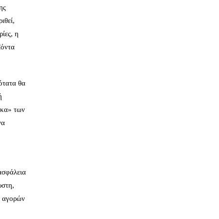
ης
ιθεί,
ίες, η
ϊόντα
ότατα θα
ή
ύκα» των
να
 ασφάλεια
υστη,
ν αγορών