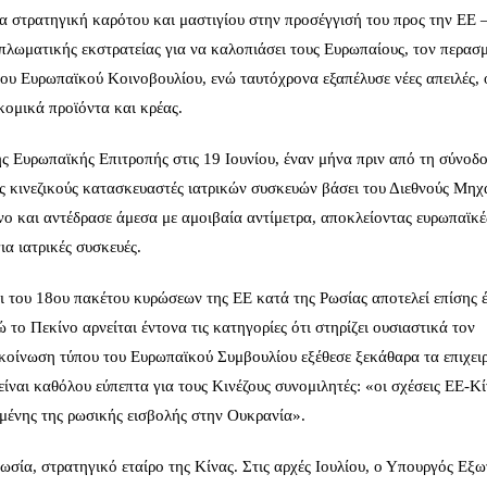
μια στρατηγική καρότου και μαστιγίου στην προσέγγισή του προς την ΕΕ 
ιπλωματικής εκστρατείας για να καλοπιάσει τους Ευρωπαίους, τον περασ
του Ευρωπαϊκού Κοινοβουλίου, ενώ ταυτόχρονα εξαπέλυσε νέες απειλές,
κομικά προϊόντα και κρέας.
ης Ευρωπαϊκής Επιτροπής στις 19 Ιουνίου, έναν μήνα πριν από τη σύνοδ
υς κινεζικούς κατασκευαστές ιατρικών συσκευών βάσει του Διεθνούς Μη
νο και αντέδρασε άμεσα με αμοιβαία αντίμετρα, αποκλείοντας ευρωπαϊκέ
ια ιατρικές συσκευές.
ι του 18ου πακέτου κυρώσεων της ΕΕ κατά της Ρωσίας αποτελεί επίσης 
 το Πεκίνο αρνείται έντονα τις κατηγορίες ότι στηρίζει ουσιαστικά τον
κοίνωση τύπου του Ευρωπαϊκού Συμβουλίου εξέθεσε ξεκάθαρα τα επιχει
ίναι καθόλου εύπεπτα για τους Κινέζους συνομιλητές: «οι σχέσεις ΕΕ‑Κί
ομένης της ρωσικής εισβολής στην Ουκρανία».
Ρωσία, στρατηγικό εταίρο της Κίνας. Στις αρχές Ιουλίου, ο Υπουργός Εξ