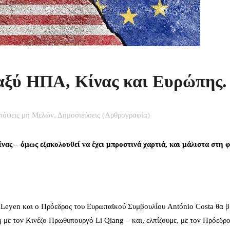
αξύ ΗΠΑ, Κίνας και Ευρώπης.
πόψεις μη Μελών
,
Δημοσιεύσεις (Αρθρογραφία)
ας – όμως εξακολουθεί να έχει μπροστινά χαρτιά, και μάλιστα στη φ
 Leyen και ο Πρόεδρος του Ευρωπαϊκού Συμβουλίου António Costa θα β
η με τον Κινέζο Πρωθυπουργό Li Qiang – και, ελπίζουμε, με τον Πρόεδρ