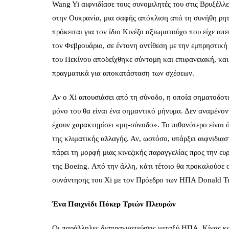
Wang Yi αιφνιδίασε τους συνομιλητές του στις Βρυξέλλε
στην Ουκρανία, μια σαφής απόκλιση από τη συνήθη ρητο
πρόκειται για τον ίδιο Κινέζο αξιωματούχο που είχε α
τον Φεβρουάριο, σε έντονη αντίθεση με την εμπρηστική
του Πεκίνου αποδείχθηκε σύντομη και επιφανειακή, και 
πραγματικά για αποκατάσταση των σχέσεων.
Αν ο Xi απουσιάσει από τη σύνοδο, η οποία σηματοδοτ
μόνο του θα είναι ένα σημαντικό μήνυμα. Δεν αναμένοντ
έχουν χαρακτηρίσει «μη‑σύνοδο». Το πιθανότερο είναι 
της κλιματικής αλλαγής. Αν, ωστόσο, υπάρξει αιφνιδια
πάρει τη μορφή μιας κινεζικής παραγγελίας προς την ε
της Boeing. Από την άλλη, κάτι τέτοιο θα προκαλούσε 
συνάντησης του Xi με τον Πρόεδρο των ΗΠΑ Donald T
Ένα Παιχνίδι Πόκερ Τριών Πλευρών
Οι παράλληλες διαπραγματεύσεις μεταξύ ΗΠΑ, Κίνας και