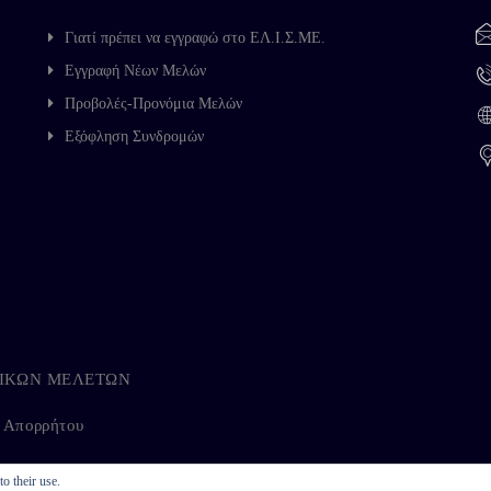
Γιατί πρέπει να εγγραφώ στο ΕΛ.Ι.Σ.ΜΕ.
Εγγραφή Νέων Μελών
Προβολές-Προνόμια Μελών
Εξόφληση Συνδρομών
ΗΓΙΚΩΝ ΜΕΛΕΤΩΝ
ή Απορρήτου
o their use.