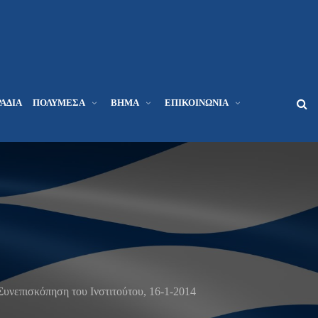
ΆΔΙΑ
ΠΟΛΥΜΈΣΑ
ΒΉΜΑ
ΕΠΙΚΟΙΝΩΝΊΑ
υνεπισκόπηση του Ινστιτούτου, 16-1-2014