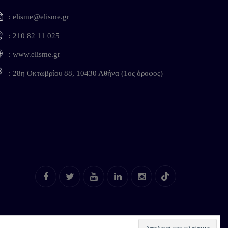
elisme@elisme.gr
210 82 11 025
www.elisme.gr
28η Οκτωβρίου 88, 10430 Αθήνα (1ος όροφος)