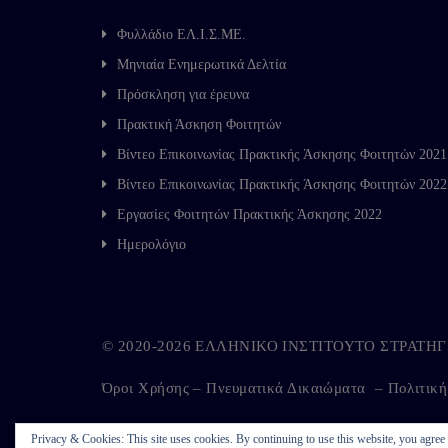
Φυλλάδιο ΕΛ.Ι.Σ.ΜΕ.
Μηνιαία Ενημερωτικά Δελτία
Πρόσκληση για έρευνα
Πρακτική Άσκηση Φοιτητών
Βίντεο Επικοινωνίας Πρακτικής Άσκησης Φοιτητών 2021
Βίντεο Επικοινωνίας Πρακτικής Άσκησης Φοιτητών 2022
Εργασίες Φοιτητών Πρακτικής Άσκησης 2022
Ημερολόγιο
© 2020-2026 ΕΛΛΗΝΙΚΟ ΙΝΣΤΙΤΟΥΤΟ ΣΤΡΑΤ
Όροι Χρήσης – Πνευματικά Δικαιώματα
–
Πολιτικ
Privacy & Cookies: This site uses cookies. By continuing to use this website, you agree t