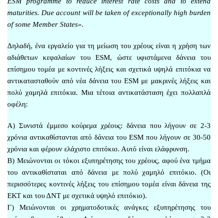
ESM programme to reduce interest rate costs and to extend
maturities. Due account will be taken of exceptionally high burden
of some Member States».
Δηλαδή, ένα εργαλείο για τη μείωση του χρέους είναι η χρήση των
αδιάθετων κεφαλαίων του ESM, ώστε υφιστάμενα δάνεια του
επίσημου τομέα με κοντινές λήξεις και σχετικά υψηλά επιτόκια να
αντικατασταθούν από νέα δάνεια του ESM με μακρινές λήξεις και
πολύ χαμηλά επιτόκια. Μια τέτοια αντικατάσταση έχει πολλαπλά
οφέλη:
Α) Συνιστά έμμεσο κούρεμα χρέους: δάνεια που λήγουν σε 2-3
χρόνια αντικαθίστανται από δάνεια του ESM που λήγουν σε 30-50
χρόνια και φέρουν ελάχιστο επιτόκιο. Αυτό είναι ελάφρυνση.
Β) Μειώνονται οι τόκοι εξυπηρέτησης του χρέους, αφού ένα τμήμα
του αντικαθίσταται από δάνεια με πολύ χαμηλό επιτόκιο. (Οι
περισσότερες κοντινές λήξεις του επίσημου τομέα είναι δάνεια της
ΕΚΤ και του ΔΝΤ με σχετικά υψηλό επιτόκιο).
Γ) Μειώνονται οι χρηματοδοτικές ανάγκες εξυπηρέτησης του