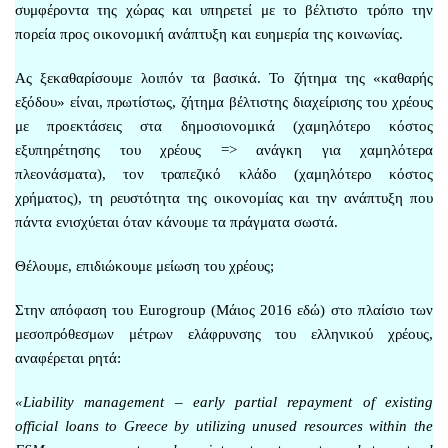
συμφέροντα της χώρας και υπηρετεί με το βέλτιστο τρόπο την
πορεία προς οικονομική ανάπτυξη και ευημερία της κοινωνίας.
Ας ξεκαθαρίσουμε λοιπόν τα βασικά. Το ζήτημα της «καθαρής
εξόδου» είναι, πρωτίστως, ζήτημα βέλτιστης διαχείρισης του χρέους
με προεκτάσεις στα δημοσιονομικά (χαμηλότερο κόστος
εξυπηρέτησης του χρέους => ανάγκη για χαμηλότερα
πλεονάσματα), τον τραπεζικό κλάδο (χαμηλότερο κόστος
χρήματος), τη ρευστότητα της οικονομίας και την ανάπτυξη που
πάντα ενισχύεται όταν κάνουμε τα πράγματα σωστά.
Θέλουμε, επιδιώκουμε μείωση του χρέους;
Στην απόφαση του Eurogroup (Μάιος 2016
εδώ
) στο πλαίσιο των
μεσοπρόθεσμων μέτρων ελάφρυνσης του ελληνικού χρέους,
αναφέρεται ρητά:
«Liability management – early partial repayment of existing
official loans to Greece by utilizing unused resources within the