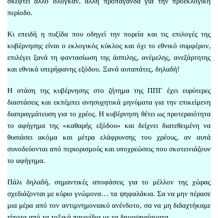
σκεφτεί άλλο σλόγκαν, άλλη προπαγάνδα για την προεκλογική
περίοδο.
Κι επειδή η πυξίδα που οδηγεί την πορεία και τις επιλογές της
κυβέρνησης είναι ο εκλογικός κύκλος και όχι το εθνικό συμφέρον,
επιλέγει ξανά τη φαντασίωση της άσπιλης, ανέμελης, ανεξάρτητης
και εθνικά υπερήφανης εξόδου. Ξανά αυταπάτες, δηλαδή!
Η στάση της κυβέρνησης στο ζήτημα της ΠΠΓ έχει ευρύτερες
διαστάσεις και εκπέμπει ανησυχητικά μηνύματα για την επικείμενη
διαπραγμάτευση για το χρέος. Η κυβέρνηση θέτει ως προτεραιότητα
το αφήγημα της «καθαρής εξόδου» και δείχνει διατεθειμένη να
θυσιάσει ακόμα και μέτρα ελάφρυνσης του χρέους, αν αυτά
συνοδεύονται από περιορισμούς και υποχρεώσεις που σκοτεινιάζουν
το αφήγημα.
Πάλι δηλαδή, σημαντικές αποφάσεις για το μέλλον της χώρας
σχεδιάζονται με κύριο γνώμονα… τα ψηφαλάκια. Σα να μην πέρασε
μια μέρα από τον αντιμνημονιακό ανένδοτο, σα να μη διδαχτήκαμε
τίποτα από τα τοξικά παιχνίδια με τα δημοψηφίσματα…