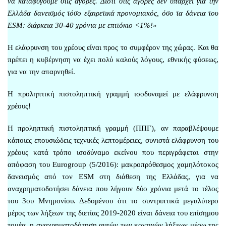
να καταφύγουμε στις αγορές. Διότι στις αγορές δεν υπάρχει για την
Ελλάδα δανεισμός τόσο εξαιρετικά προνομιακός, όσο τα δάνεια του
ESM: διάρκεια 30-40 χρόνια με επιτόκιο <1%!»
Η ελάφρυνση του χρέους είναι προς το συμφέρον της χώρας. Και θα
πρέπει η κυβέρνηση να έχει πολύ καλούς λόγους, εθνικής φύσεως,
για να την απαρνηθεί.
Η προληπτική πιστοληπτική γραμμή ισοδυναμεί με ελάφρυνση
χρέους!
Η προληπτική πιστοληπτική γραμμή (ΠΠΓ), αν παραβλέψουμε
κάποιες επουσιώδεις τεχνικές λεπτομέρειες, συνιστά ελάφρυνση του
χρέους κατά τρόπο ισοδύναμο εκείνου που περιγράφεται στην
απόφαση του Eurogroup (5/2016): μακροπρόθεσμος χαμηλότοκος
δανεισμός από τον ESM στη διάθεση της Ελλάδας, για να
αναχρηματοδοτήσει δάνεια που λήγουν δύο χρόνια μετά το τέλος
του 3ου Μνημονίου. Δεδομένου ότι το συντριπτικά μεγαλύτερο
μέρος των λήξεων της διετίας 2019-2020 είναι δάνεια του επίσημου
τομέα, η αναχρηματοδότηση αυτών των κοντινών λήξεων μέσω της