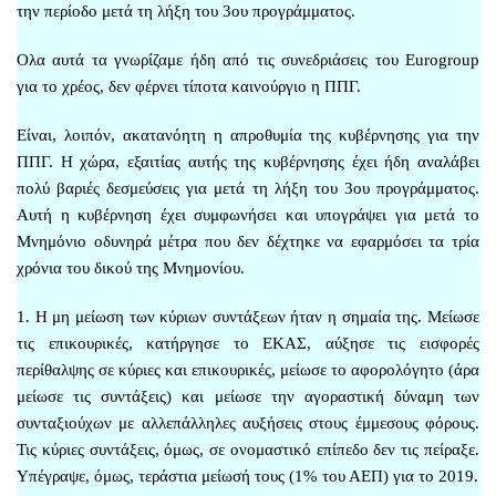
την περίοδο μετά τη λήξη του 3ου προγράμματος.
Ολα αυτά τα γνωρίζαμε ήδη από τις συνεδριάσεις του Eurogroup
για το χρέος, δεν φέρνει τίποτα καινούργιο η ΠΠΓ.
Είναι, λοιπόν, ακατανόητη η απροθυμία της κυβέρνησης για την
ΠΠΓ. Η χώρα, εξαιτίας αυτής της κυβέρνησης έχει ήδη αναλάβει
πολύ βαριές δεσμεύσεις για μετά τη λήξη του 3ου προγράμματος.
Αυτή η κυβέρνηση έχει συμφωνήσει και υπογράψει για μετά το
Μνημόνιο οδυνηρά μέτρα που δεν δέχτηκε να εφαρμόσει τα τρία
χρόνια του δικού της Μνημονίου.
1. Η μη μείωση των κύριων συντάξεων ήταν η σημαία της. Μείωσε
τις επικουρικές, κατήργησε το ΕΚΑΣ, αύξησε τις εισφορές
περίθαλψης σε κύριες και επικουρικές, μείωσε το αφορολόγητο (άρα
μείωσε τις συντάξεις) και μείωσε την αγοραστική δύναμη των
συνταξιούχων με αλλεπάλληλες αυξήσεις στους έμμεσους φόρους.
Τις κύριες συντάξεις, όμως, σε ονομαστικό επίπεδο δεν τις πείραξε.
Υπέγραψε, όμως, τεράστια μείωσή τους (1% του ΑΕΠ) για το 2019.