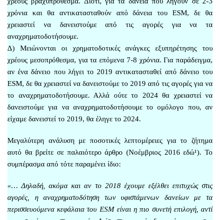
χρέους βραχυπρόθεσμα. Διότι, για τα δάνεια που λήγουν σε 2-3
χρόνια και θα αντικατασταθούν από δάνεια του ESM, δε θα
χρειαστεί να δανειστούμε από τις αγορές για να τα
αναχρηματοδοτήσουμε.
Δ) Μειώνονται οι χρηματοδοτικές ανάγκες εξυπηρέτησης του
χρέους μεσοπρόθεσμα, για τα επόμενα 7-8 χρόνια. Για παράδειγμα,
αν ένα δάνειο που λήγει το 2019 αντικατασταθεί από δάνειο του
ESM, δε θα χρειαστεί να δανειστούμε το 2019 από τις αγορές για να
το αναχρηματοδοτήσουμε. Αλλά ούτε το 2024 θα χρειαστεί να
δανειστούμε για να αναχρηματοδοτήσουμε το ομόλογο που, αν
είχαμε δανειστεί το 2019, θα έληγε το 2024.
Μεγαλύτερη ανάλυση με ποσοτικές λεπτομέρειες για το ζήτημα
αυτό θα βρείτε σε παλαιότερο άρθρο (Νοέμβριος 2016
εδώ¹
). Το
συμπέρασμα από τότε παραμένει ίδιο:
«… Δηλαδή, ακόμα και αν το 2018 έχουμε εξέλθει επιτυχώς στις
αγορές, η αναχρηματοδότηση των υφιστάμενων δανείων με τα
περισσευούμενα κεφάλαια του ESM είναι η πιο συνετή επιλογή, αντί