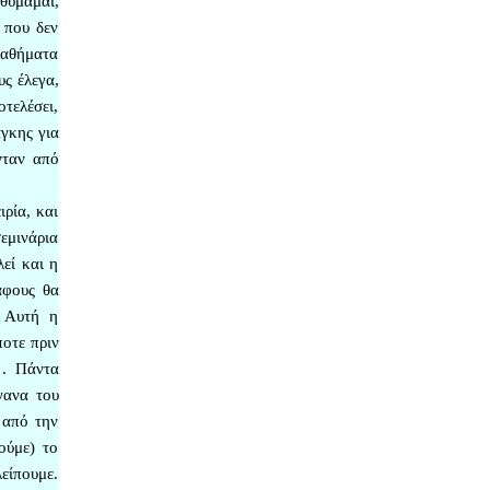
θυμάμαι,
 που δεν
μαθήματα
υς έλεγα,
οτελέσει,
άγκης για
νταν από
ιρία, και
εμινάρια
εί και η
άφους θα
. Αυτή η
ποτε πριν
 . Πάντα
γανα του
 από την
ούμε) το
λείπουμε.