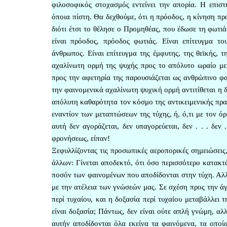
φιλοσοφικός στοχασμός εντείνει την απορία. Η επιστ
όποια πίστη. Θα δεχθούμε, ότι η πρόοδος, η κίνηση πρ
διότι έτσι το θέλησε ο Προμηθέας, που έδωσε τη φωτιά
είναι πρόοδος, πρόοδος φωτιάς. Είναι επίτευγμα τ
άνθρωπος. Είναι επίτευγμα της έμφυτης, της θεϊκής, 
αχαλίνωτη ορμή της ψυχής προς το απόλυτο ωραίο με 
προς την αφετηρία της παρουσιάζεται ως ανθρώπινο φα
την φαινομενικά αχαλίνωτη ψυχική ορμή αντιτίθεται η 
απόλυτη καθαρότητα τον κόσμο της αντικειμενικής πρα
εναντίον των μεταπτώσεων της τύχης, ή, ό,τι με τον ό
αυτή δεν αγοράζεται, δεν υπαγορεύεται, δεν . . . δε
φρονήσεως, είπαν!
Ξεφυλλίζοντας τις προσωπικές αεροπορικές σημειώσεις
άλλων: Γίνεται αποδεκτό, ότι όσο περισσότερο κατακτ
ποσόν των φαινομένων που αποδίδονται στην τύχη. Αλλά
με την ατέλεια των γνώσεών μας. Σε σχέση προς την άγ
περί τυχαίου, και η δοξασία περί τυχαίου μεταβάλλει τ
είναι δοξασία; Πάντως, δεν είναι ούτε απλή γνώμη, αλ
αυτήν αποδίδονται όλα εκείνα τα φαινόμενα, τα οποία