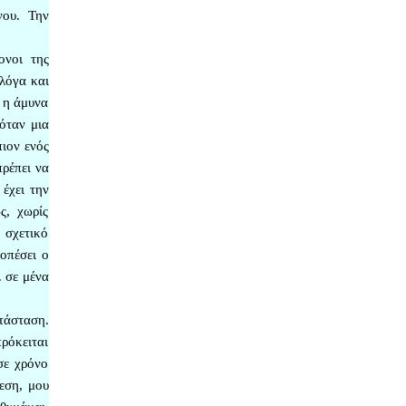
νου. Την
ονοι της
φλόγα και
ε η άμυνα
 όταν μια
πιον ενός
πρέπει να
 έχει την
ς, χωρίς
 σχετικό
οπέσει ο
. σε μένα
τάσταση.
πρόκειται
σε χρόνο
εση, μου