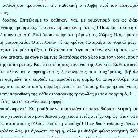
ο ασύλληπτο τροφοδοτεί την καθολική αντίληψη περί του Πεπρωμέ
ρους.
 δράσης. Επιτελούμε το καθήκον, ναι, με ρομαντισμό και ως διάκ
 εθνικής προσφοράς. ”Πάντων τιμιώτερον η πατρίς”! Πού; Εκεί όπου η 
ικό αμυντικό ιστό. Εκεί όπου ακουμπάει η άμυνα της Χώρας. Ναι, είμαστ
τη μοιροκρατία. Όταν, λοιπόν, ένας κρότος διαταράξει το θυμικό μας,
νας παφλασμός ταράξει τη θάλασσα του Αιγαίου, πιθανόν να είμαστε ενώ
ένα αιτιατό, με συγκεκριμένες διαστάσεις στο χώρο και τον χρόνο, που 
ς αιτιοκρατίας. Και να ο τέταρτος κανόνας της λογικής. Κάθε αιτιατό
αστε πλέον στην αφετηρία της διερευνήσεως του ατυχήματος, βεβαίω
με σφιγμένη την καρδιά, τις περισσότερες φορές, θα αποφανθούμε, στο
Όμως, στο σφάλμα αυτό, συμπληρώνουμε με έμφαση, θα μπορούσε να υπ
 την παρένθεση της κάθε αεροπορικής τραγωδίας με τον αφορισμό, έ . . 
, έστω και σε λανθάνουσα μορφή!
νικού ουρανού. Και μοιάζουν να ακουμπάνε σε απροσδιόριστη νεφική κα
του χειριστού του μονοθέσιου μαχητικού εντός αυτής, κυρίως, όταν θα 
ές καταστάσεις θέλουν ιδιαίτερη προσοχή! Πρίν δύο περίπου χρόνια, 
κολόπουλος, με άγνωστη αφορμή, αλλά με έκδηλη φιλοφρονητική διάθ