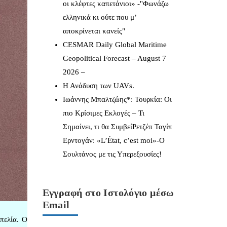
οι κλέφτες καπετάνιοι» -"Φωνάζω
ελληνικά κι ούτε που μ’
αποκρίνεται κανείς"
CESMAR Daily Global Maritime
Geopolitical Forecast – August 7
2026 –
Η Ανάδυση των UAVs.
Ιωάννης Μπαλτζώης*: Τουρκία: Οι
πιο Κρίσιμες Εκλογές – Τι
Σημαίνει, τι θα ΣυμβείΡετζέπ Ταγίπ
Ερντογάν: «L’État, c’est moi»-Ο
Σουλτάνος με τις Υπερεξουσίες!
Εγγραφή στο Ιστολόγιο μέσω
Email
πελία. Ο