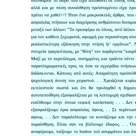
υπενθύμισε το δώρο που είχα απευθύνει σε όλους του
αλλά και με πόση συναίσθηση προϊσταμένου είχα προ
πρέπει να χαθεί>>! Ήταν ένα μακροσκελές άρθρο, που
ασφαλείας πτήσεων και διαχείρισης ανθρώπινου δυναμικ
μεταξύ των άλλων: ”Το προσφέρω σε όλους, αντί άλλου δ
για τον καθένα ξεχωριστά, αφορμή για περισσότερη σπ
ρεαλιστικότερη εξάσκηση στην πτήση δι’ οργάνων”. 
στοιχεία τραγικότητας, με ”θύτη” τον παράγοντα ”καιρό
Μαζί με το περιτύλιγμα, συνημμένες και τριάντα πέντε
παραπληρωματικές προς τα όσα τα εγχειρίδια πτήσεων
διδάσκονται. Κάποιες από αυτές: Απαραίτητη προϋπόθ
ψυχολογική άνεση του χειριστού. . . Χρειάζεται κυρί
εκτελεστούν σωστά και ότι θα προληφθεί η δημιου
αυτοπεποίθηση εξασφαλίζεται με τη λεπτομερή σχεδίαση
εισέλθουμε στην όπoια νεφική κατάσταση . . . Δεν 
εξασφαλίζουμε όρια ασφαλείας ύψους. . . Σε περίπτ
αφους. . . Δεν παραλείπουμε να κοιτάζουμε και την
παραίσθηση. Είναι σαν να βλέπουμε έδαφος. . . Ότ
αναφέρουμε, πιέζουμε το button τού ασυρμάτου και όπο