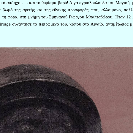
ιακό απόηχο . . . και το θυμίαμα βαρύ! Λίγα αγριολούλουδα του Μαγιού,
ον βωμό της αρετής και της εθνικής προσφοράς, που, αλλοίμονο, πολλ
υτή τη φορά, στη μνήμη του Σμηναγού Γιώργου Μπαλταδώρου. Ήταν 12 
irrage συνάντησε το πεπρωμένο του, κάπου στο Αιγαίο, αντιμέτωπος μ