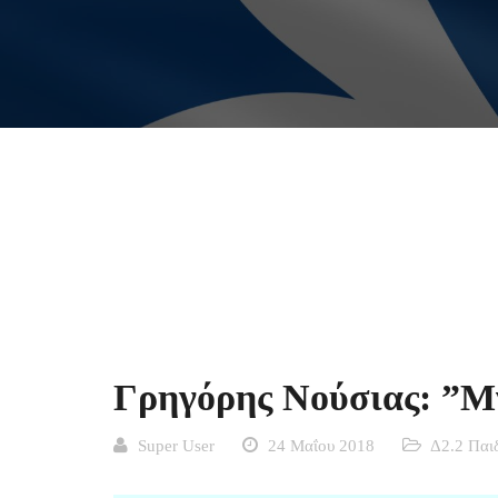
Γρηγόρης Νούσιας: ”Μ
Super User
24 Μαΐου 2018
Δ2.2 Παι