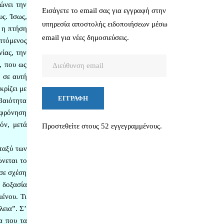
ώνει την
Εισάγετε το email σας για εγγραφή στην
υς. Ίσως,
υπηρεσία αποστολής ειδοποιήσεων μέσω
ι η πτήση
email για νέες δημοσιεύσεις.
πτόμενος
ίας, την
Διεύθυνση
, που ως
email
 σε αυτή
κρίζει με
ΕΓΓΡΑΦΉ
βαιότητα
η φρόνηση
όν, μετά
Προστεθείτε στους 52 εγγεγραμμένους.
ταξύ των
νεται το
 σε σχέση
η δοξασία
μένου. Τι
λεια”. Σ’
α που τα