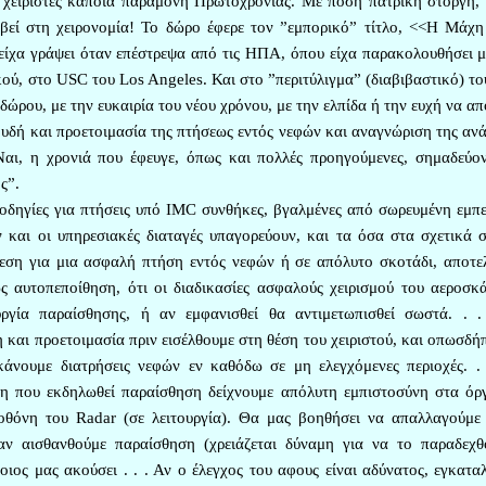
ς χειριστές κάποια παραμονή Πρωτοχρονιάς. Με πόση πατρική στοργή, 
βεί στη χειρονομία! Το δώρο έφερε τον ”εμπορικό” τίτλο, <<Η Μάχη
 είχα γράψει όταν επέστρεψα από τις ΗΠΑ, όπου είχα παρακολουθήσει 
ού, στο USC του Los Angeles. Και στο ”περιτύλιγμα” (διαβιβαστικό) το
ώρου, με την ευκαιρία του νέου χρόνου, με την ελπίδα ή την ευχή να απ
ουδή και προετοιμασία της πτήσεως εντός νεφών και αναγνώριση της αν
Ναι, η χρονιά που έφευγε, όπως και πολλές προηγούμενες, σημαδεύο
ς”.
 οδηγίες για πτήσεις υπό IMC συνθήκες, βγαλμένες από σωρευμένη εμπε
 και οι υπηρεσιακές διαταγές υπαγορεύουν, και τα όσα στα σχετικά σ
εση για μια ασφαλή πτήση εντός νεφών ή σε απόλυτο σκοτάδι, αποτελ
ως αυτοπεποίθηση, ότι οι διαδικασίες ασφαλούς χειρισμού του αεροσκ
ργία παραίσθησης, ή αν εμφανισθεί θα αντιμετωπισθεί σωστά. . 
 και προετοιμασία πριν εισέλθουμε στη θέση του χειριστού, και οπωσδή
κάνουμε διατρήσεις νεφών εν καθόδω σε μη ελεγχόμενες περιοχές. .
ωση που εκδηλωθεί παραίσθηση δείχνουμε απόλυτη εμπιστοσύνη στα όρ
 οθόνη του Radar (σε λειτουργία). Θα μας βοηθήσει να απαλλαγούμε
αν αισθανθούμε παραίσθηση (χρειάζεται δύναμη για να το παραδεχθ
ιος μας ακούσει . . . Αν ο έλεγχος του αφους είναι αδύνατος, εγκατα