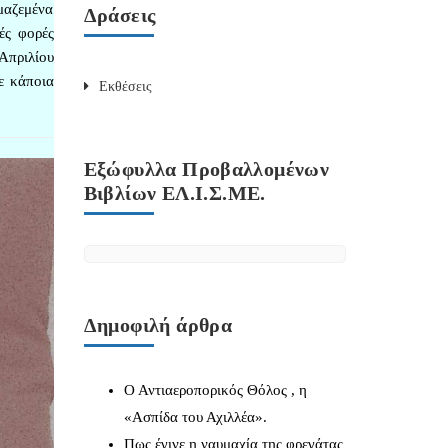
 μαζεμένα
Δράσεις
ές φορές
Απριλίου
ε κάποια
Εκθέσεις
Εξώφυλλα Προβαλλομένων
Βιβλίων ΕΛ.Ι.Σ.ΜΕ.
Δημοφιλή άρθρα
Ο Αντιαεροπορικός Θόλος , η
«Ασπίδα του Αχιλλέα».
Πως έγινε η ναυμαχία της φρεγάτας