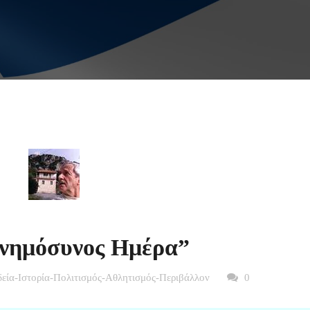
νημόσυνος Ημέρα”
δεία-Ιστορία-Πολιτισμός-Αθλητισμός-Περιβάλλον
0