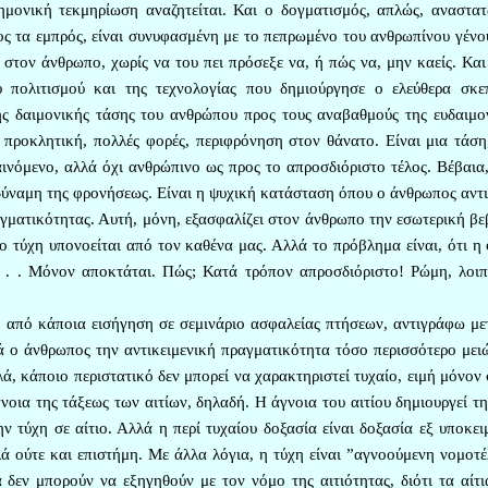
ημονική τεκμηρίωση αναζητείται. Και ο δογματισμός, απλώς, αναστατ
ος τα εμπρός, είναι συνυφασμένη με το πεπρωμένο του ανθρωπίνου γένο
 στον άνθρωπο, χωρίς να του πει πρόσεξε να, ή πώς να, μην καείς. Κα
ου πολιτισμού και της τεχνολογίας που δημιούργησε ο ελεύθερα σκε
της δαιμονικής τάσης του ανθρώπου προς τους αναβαθμούς της ευδαιμον
προκλητική, πολλές φορές, περιφρόνηση στον θάνατο. Είναι μια τάση
ινόμενο, αλλά όχι ανθρώπινο ως προς το απροσδιόριστο τέλος. Βέβαια,
δύναμη της φρονήσεως. Είναι η ψυχική κατάσταση όπου ο άνθρωπος αντι
γματικότητας. Αυτή, μόνη, εξασφαλίζει στον άνθρωπο την εσωτερική βε
ρο τύχη υπονοείται από τον καθένα μας. Αλλά το πρόβλημα είναι, ότι 
ν . . . Μόνον αποκτάται. Πώς; Κατά τρόπον απροσδιόριστο! Ρώμη, λοιπ
, από κάποια εισήγηση σε σεμινάριο ασφαλείας πτήσεων, αντιγράφω με
ά ο άνθρωπος την αντικειμενική πραγματικότητα τόσο περισσότερο μειώ
, κάποιο περιστατικό δεν μπορεί να χαρακτηριστεί τυχαίο, ειμή μόνον
νοια της τάξεως των αιτίων, δηλαδή. Η άγνοια του αιτίου δημιουργεί τ
ην τύχη σε αίτιο. Αλλά η περί τυχαίου δοξασία είναι δοξασία εξ υποκει
λά ούτε και επιστήμη. Με άλλα λόγια, η τύχη είναι ”αγνοούμενη νομοτέ
 δεν μπορούν να εξηγηθούν με τον νόμο της αιτιότητας, διότι τα αίτι