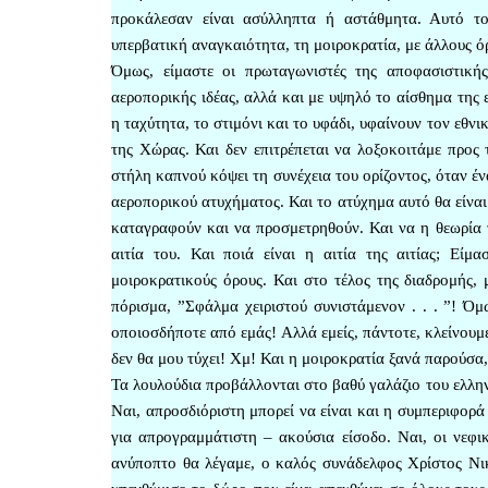
προκάλεσαν είναι ασύλληπτα ή αστάθμητα. Αυτό τ
υπερβατική αναγκαιότητα, τη μοιροκρατία, με άλλους ό
Όμως, είμαστε οι πρωταγωνιστές της αποφασιστικής
αεροπορικής ιδέας, αλλά και με υψηλό το αίσθημα της
η ταχύτητα, το στιμόνι και το υφάδι, υφαίνουν τον εθν
της Χώρας. Και δεν επιτρέπεται να λοξοκοιτάμε προς 
στήλη καπνού κόψει τη συνέχεια του ορίζοντος, όταν έ
αεροπορικού ατυχήματος. Και το ατύχημα αυτό θα είναι 
καταγραφούν και να προσμετρηθούν. Και να η θεωρία τη
αιτία του. Και ποιά είναι η αιτία της αιτίας; Είμ
μοιροκρατικούς όρους. Και στο τέλος της διαδρομής, 
πόρισμα, ”Σφάλμα χειριστού συνιστάμενον . . . ”! 
οποιοσδήποτε από εμάς! Αλλά εμείς, πάντοτε, κλείνουμε
δεν θα μου τύχει! Χμ! Και η μοιροκρατία ξανά παρούσα
Τα λουλούδια προβάλλονται στο βαθύ γαλάζιο του ελλη
Ναι, απροσδιόριστη μπορεί να είναι και η συμπεριφορά 
για απρογραμμάτιστη – ακούσια είσοδο. Ναι, οι νεφικ
ανύποπτο θα λέγαμε, ο καλός συνάδελφος Χρίστος Νι