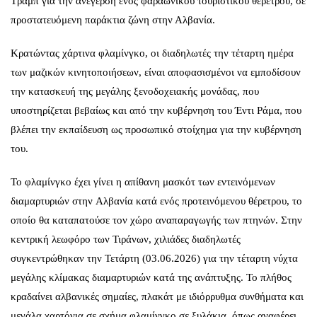
Τραμπ για την ανέγερση ενός φαραωνικού τουριστικού θέρετρου, σε
προστατευόμενη παράκτια ζώνη στην Αλβανία.
Κρατώντας χάρτινα φλαμίνγκο, οι διαδηλωτές την τέταρτη ημέρα
των μαζικών κινητοποιήσεων, είναι αποφασισμένοι να εμποδίσουν
την κατασκευή της μεγάλης ξενοδοχειακής μονάδας, που
υποστηρίζεται βεβαίως και από την κυβέρνηση του Έντι Ράμα, που
βλέπει την εκπαίδευση ως προσωπικό στοίχημα για την κυβέρνηση
του.
Το φλαμίνγκο έχει γίνει η απίθανη μασκότ των εντεινόμενων
διαμαρτυριών στην
Αλβανία
κατά ενός προτεινόμενου θέρετρου, το
οποίο θα καταπατούσε τον χώρο αναπαραγωγής των πτηνών. Στην
κεντρική λεωφόρο των Τιράνων, χιλιάδες διαδηλωτές
συγκεντρώθηκαν την Τετάρτη (03.06.2026) για την τέταρτη νύχτα
μεγάλης κλίμακας διαμαρτυριών κατά της ανάπτυξης. Το πλήθος
κραδαίνει αλβανικές σημαίες,
πλακάτ με ιδιόρρυθμα συνθήματα και
μεγάλα χαρτόνια σε σχήμα φλαμίνγκο σε ξυλάκια, όπως αναφέρει