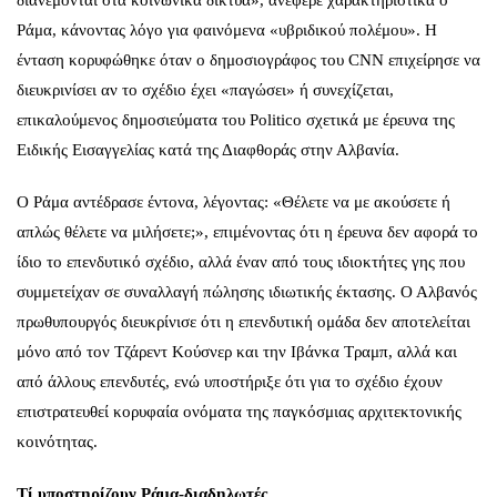
Ράμα, κάνοντας λόγο για φαινόμενα «υβριδικού πολέμου». Η
ένταση κορυφώθηκε όταν ο δημοσιογράφος του CNN επιχείρησε να
διευκρινίσει αν το σχέδιο έχει «παγώσει» ή συνεχίζεται,
επικαλούμενος δημοσιεύματα του Politico σχετικά με έρευνα της
Ειδικής Εισαγγελίας κατά της Διαφθοράς στην Αλβανία.
Ο Ράμα αντέδρασε έντονα, λέγοντας: «Θέλετε να με ακούσετε ή
απλώς θέλετε να μιλήσετε;», επιμένοντας ότι η έρευνα δεν αφορά το
ίδιο το επενδυτικό σχέδιο, αλλά έναν από τους ιδιοκτήτες γης που
συμμετείχαν σε συναλλαγή πώλησης ιδιωτικής έκτασης. Ο Αλβανός
πρωθυπουργός διευκρίνισε ότι η επενδυτική ομάδα δεν αποτελείται
μόνο από τον Τζάρεντ Κούσνερ και την Ιβάνκα Τραμπ, αλλά και
από άλλους επενδυτές, ενώ υποστήριξε ότι για το σχέδιο έχουν
επιστρατευθεί κορυφαία ονόματα της παγκόσμιας αρχιτεκτονικής
κοινότητας.
Τί υποστηρίζουν Ράμα-διαδηλωτές