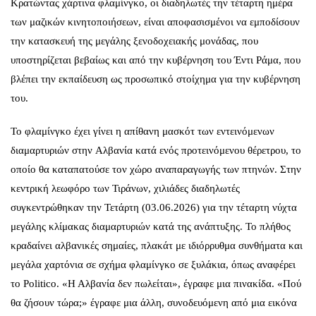
Κρατώντας χάρτινα φλαμίνγκο, οι διαδηλωτές την τέταρτη ημέρα
των μαζικών κινητοποιήσεων, είναι αποφασισμένοι να εμποδίσουν
την κατασκευή της μεγάλης ξενοδοχειακής μονάδας, που
υποστηρίζεται βεβαίως και από την κυβέρνηση του Έντι Ράμα, που
βλέπει την εκπαίδευση ως προσωπικό στοίχημα για την κυβέρνηση
του.
Το φλαμίνγκο έχει γίνει η απίθανη μασκότ των εντεινόμενων
διαμαρτυριών στην
Αλβανία
κατά ενός προτεινόμενου θέρετρου, το
οποίο θα καταπατούσε τον χώρο αναπαραγωγής των πτηνών. Στην
κεντρική λεωφόρο των Τιράνων, χιλιάδες διαδηλωτές
συγκεντρώθηκαν την Τετάρτη (03.06.2026) για την τέταρτη νύχτα
μεγάλης κλίμακας διαμαρτυριών κατά της ανάπτυξης. Το πλήθος
κραδαίνει αλβανικές σημαίες,
πλακάτ με ιδιόρρυθμα συνθήματα και
μεγάλα χαρτόνια σε σχήμα φλαμίνγκο σε ξυλάκια, όπως αναφέρει
το Politic
o. «Η Αλβανία δεν πωλείται», έγραφε μια πινακίδα. «Πού
θα ζήσουν τώρα;» έγραφε μια άλλη, συνοδευόμενη από μια εικόνα