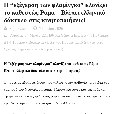
Η “εξέγερση των φλαμίνγκο” κλονίζει
το καθεστώς Ράμα – Βλέπει ελληνικό
δάκτυλο στις κινητοποιήσεις!
Super User
7 Ιουνίου 2026
Απόψεις μη Μελών
,
Δ1. Εθνικά Θέματα Εξωτερικής Πολιτικής
,
Δ1.4 Τουρκία - Βαλκάνια - Εύξεινος Πόντος
,
Δ1.6 Διακρατικές
Σχέσεις
,
Δημοσιεύσεις (Αρθρογραφία)
Η “εξέγερση των φλαμίνγκο” κλονίζει το καθεστώς Ράμα –
Βλέπει ελληνικό δάκτυλο στις κινητοποιήσεις!
Έντονες αντιδράσεις έχουν προκαλέσει στην Αλβανία τα σχέδια του
γαμπρού του Ντόναλντ Τραμπ, Τζάρεντ Κούσνερ και της Ιβάνκα
Τραμπ για την ανέγερση ενός φαραωνικού τουριστικού θέρετρου, σε
προστατευόμενη παράκτια ζώνη στην Αλβανία.