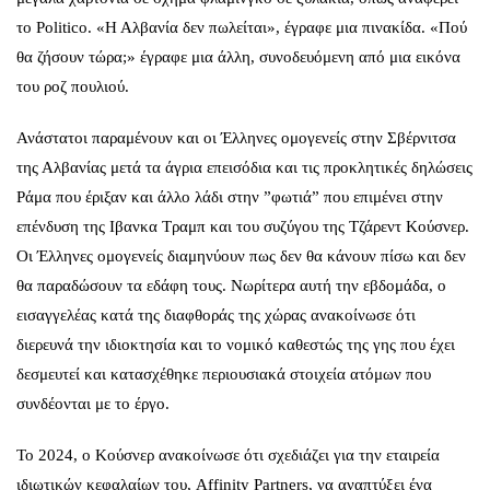
το Politic
o. «Η Αλβανία δεν πωλείται», έγραφε μια πινακίδα. «Πού
θα ζήσουν τώρα;» έγραφε μια άλλη, συνοδευόμενη από μια εικόνα
του ροζ πουλιού.
Ανάστατοι παραμένουν και οι Έλληνες ομογενείς στην Σβέρνιτσα
της Αλβανίας μετά τα άγρια επεισόδια και τις προκλητικές δηλώσεις
Ράμα που έριξαν και άλλο λάδι στην ”φωτιά” που επιμένει στην
επένδυση της Ιβανκα Τραμπ και του συζύγου της Τζάρεντ Κούσνερ.
Οι Έλληνες ομογενείς διαμηνύουν πως δεν θα κάνουν πίσω και δεν
θα παραδώσουν τα εδάφη τους. Νωρίτερα αυτή την εβδομάδα, ο
εισαγγελέας κατά της διαφθοράς της χώρας ανακοίνωσε ότι
διερευνά την ιδιοκτησία και το νομικό καθεστώς της γης που έχει
δεσμευτεί και κατασχέθηκε περιουσιακά στοιχεία ατόμων που
συνδέονται με το έργο.
Το 2024, ο Κούσνερ ανακοίνωσε ότι σχεδιάζει για την εταιρεία
ιδιωτικών κεφαλαίων του, Affinity Partners, να αναπτύξει ένα