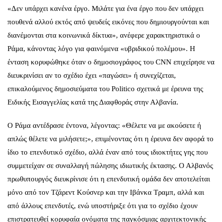
«Δεν υπάρχει κανένα έργο. Μιλάτε για ένα έργο που δεν υπάρχει
πουθενά αλλού εκτός από ψευδείς εικόνες που δημιουργούνται και
διανέμονται στα κοινωνικά δίκτυα», ανέφερε χαρακτηριστικά ο
Ράμα, κάνοντας λόγο για φαινόμενα «υβριδικού πολέμου». Η
ένταση κορυφώθηκε όταν ο δημοσιογράφος του CNN επιχείρησε να
διευκρινίσει αν το σχέδιο έχει «παγώσει» ή συνεχίζεται,
επικαλούμενος δημοσιεύματα του Politico σχετικά με έρευνα της
Ειδικής Εισαγγελίας κατά της Διαφθοράς στην Αλβανία.
Ο Ράμα αντέδρασε έντονα, λέγοντας: «Θέλετε να με ακούσετε ή
απλώς θέλετε να μιλήσετε;», επιμένοντας ότι η έρευνα δεν αφορά το
ίδιο το επενδυτικό σχέδιο, αλλά έναν από τους ιδιοκτήτες γης που
συμμετείχαν σε συναλλαγή πώλησης ιδιωτικής έκτασης. Ο Αλβανός
πρωθυπουργός διευκρίνισε ότι η επενδυτική ομάδα δεν αποτελείται
μόνο από τον Τζάρεντ Κούσνερ και την Ιβάνκα Τραμπ, αλλά και
από άλλους επενδυτές, ενώ υποστήριξε ότι για το σχέδιο έχουν
επιστρατευθεί κορυφαία ονόματα της παγκόσμιας αρχιτεκτονικής