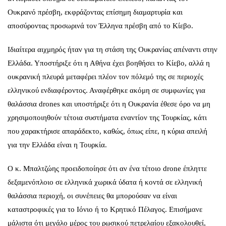
Ουκρανό πρέσβη, εκφράζοντας επίσημη διαμαρτυρία και
αποσύροντας προσωρινά τον Έλληνα πρέσβη από το Κίεβο.
Ιδιαίτερα αιχμηρός ήταν για τη στάση της Ουκρανίας απέναντι στην
Ελλάδα. Υποστήριξε ότι η Αθήνα έχει βοηθήσει το Κίεβο, αλλά η
ουκρανική πλευρά μεταφέρει πλέον τον πόλεμό της σε περιοχές
ελληνικού ενδιαφέροντος. Αναφέρθηκε ακόμη σε συμφωνίες για
θαλάσσια drones και υποστήριξε ότι η Ουκρανία έθεσε όρο να μη
χρησιμοποιηθούν τέτοια συστήματα εναντίον της Τουρκίας, κάτι
που χαρακτήρισε απαράδεκτο, καθώς, όπως είπε, η κύρια απειλή
για την Ελλάδα είναι η Τουρκία.
Ο κ. Μπαλτζώης προειδοποίησε ότι αν ένα τέτοιο drone έπληττε
δεξαμενόπλοιο σε ελληνικά χωρικά ύδατα ή κοντά σε ελληνική
θαλάσσια περιοχή, οι συνέπειες θα μπορούσαν να είναι
καταστροφικές για το Ιόνιο ή το Κρητικό Πέλαγος. Επισήμανε
μάλιστα ότι μεγάλο μέρος του ρωσικού πετρελαίου εξακολουθεί,