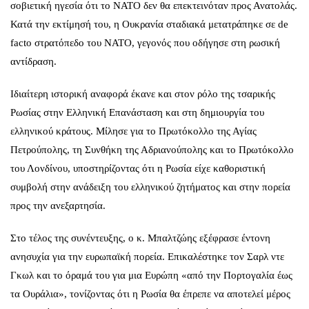
σοβιετική ηγεσία ότι το ΝΑΤΟ δεν θα επεκτεινόταν προς Ανατολάς.
Κατά την εκτίμησή του, η Ουκρανία σταδιακά μετατράπηκε σε de
facto στρατόπεδο του ΝΑΤΟ, γεγονός που οδήγησε στη ρωσική
αντίδραση.
Ιδιαίτερη ιστορική αναφορά έκανε και στον ρόλο της τσαρικής
Ρωσίας στην Ελληνική Επανάσταση και στη δημιουργία του
ελληνικού κράτους. Μίλησε για το Πρωτόκολλο της Αγίας
Πετρούπολης, τη Συνθήκη της Αδριανούπολης και το Πρωτόκολλο
του Λονδίνου, υποστηρίζοντας ότι η Ρωσία είχε καθοριστική
συμβολή στην ανάδειξη του ελληνικού ζητήματος και στην πορεία
προς την ανεξαρτησία.
Στο τέλος της συνέντευξης, ο κ. Μπαλτζώης εξέφρασε έντονη
ανησυχία για την ευρωπαϊκή πορεία. Επικαλέστηκε τον Σαρλ ντε
Γκωλ και το όραμά του για μια Ευρώπη «από την Πορτογαλία έως
τα Ουράλια», τονίζοντας ότι η Ρωσία θα έπρεπε να αποτελεί μέρος