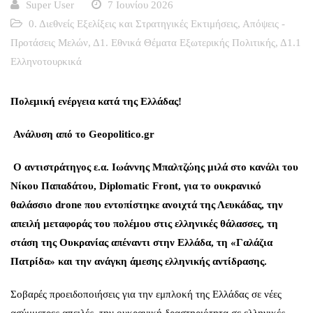
Super User
7 Ιουνίου 2026
0. Διεθνείς Εξελίξεις και Στρατηγικές Εκτιμήσεις
,
Απόψεις -
Προτάσεις Μελών
,
Δ1. Εθνικά Θέματα Εξωτερικής Πολιτικής
,
Δ1.1
Ελληνοτουρκικά
Πολεμική ενέργεια κατά της Ελλάδας!
Ανάλυση από το Geopolitico.gr
Ο αντιστράτηγος ε.α. Ιωάννης Μπαλτζώης μιλά στο κανάλι του
Νίκου Παπαδάτου, Diplomatic Front, για το ουκρανικό
θαλάσσιο drone που εντοπίστηκε ανοιχτά της Λευκάδας, την
απειλή μεταφοράς του πολέμου στις ελληνικές θάλασσες, τη
στάση της Ουκρανίας απέναντι στην Ελλάδα, τη «Γαλάζια
Πατρίδα» και την ανάγκη άμεσης ελληνικής αντίδρασης.
Σοβαρές προειδοποιήσεις για την εμπλοκή της Ελλάδας σε νέες