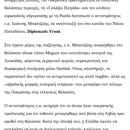
ασύμμετρες απειλές, την ουκρανική δραστηριότητα σε ελληνικές
θαλάσσιες περιοχές, τη «Γαλάζια Πατρίδα» και τον κίνδυνο
ευρωπαϊκής σύγκρουσης με τη Ρωσία διατύπωσε ο αντιστράτηγος
ε.α. Ιωάννης Μπαλτζώης, σε συνέντευξή του στο κανάλι του Νίκου
Παπαδάτου,
Diplomatic Front
.
Στο πρώτο μέρος της συζήτησης, ο κ. Μπαλτζώης αναφέρθηκε στο
θαλάσσιο drone τύπου Magura που εντοπίστηκε ανοιχτά της
Λευκάδας, φέροντας εκρηκτικό φορτίο, πυροκροτητές και
δορυφορική πλοήγηση μέσω Starlink. Όπως υποστήριξε, το
περιστατικό δεν πρέπει να αντιμετωπιστεί ως απλό συμβάν, αλλά ως
«υβριδικής μορφής πολεμική ενέργεια» που μεταφέρει τον πόλεμο
της Ουκρανίας στις ελληνικές θάλασσες.
Ο αντιστράτηγος ε.α. εκτίμησε ότι το drone ήταν ουκρανικής
προέλευσης και ότι πιθανόν μεταφέρθηκε από βάση στη Λιβύη πριν
αφεθεί στη θάλασσα. Κατά την άποψή του, η Ελλάδα όφειλε να
αντιδράσει σκληρά σε διπλωματικό επίπεδο, καλώντας τον