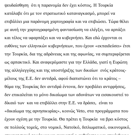
ψευδαίσθηση ότι η παρανομία δεν έχει κόστος. Η Τουρκία
κατάλαβε ότι με τον στρατιωτικό καταναγκασμό, μπορεί να
επιβάλλει μια παράνομη χαρτογραφία και να επιβιώσει. Τώρα θέλει
με αυτή την χαρτογραφημένη φαντασίωση να ελέγξει, να αρπάξει
και τέλος να υφαρπάξει και να κυβερνήσει. Και εδώ έρχονται οι
ευθύνες των ελληνικών κυβερνήσεων, που έχουν «εκπαιδεύσει» έτσι
την Τουρκία, δια της αδράνειας και της αφωνίας, να συμπεριφέρεται
ως αρπακτικό. Και αναφερόμαστε για την Ελλάδα, γιατί η Ευρώπη
της αλληλεγγύης και της υποστήριξης των δικαίων ενός κράτους-
μέλους της Ε.Ε. δεν αντιδρά, αφού διαπιστώνει ότι το κράτος –
θύμα της Τουρκίας δεν αντιδρά έντονα, δεν προβάλει αντιρρήσεις,
δεν επικαλείται το μόνο δικαίωμα των αδυνάτων να εισακουστεί το
δίκαιό των και να επιβάλλει στην Ε.Ε. να δράσει, είναι το
«δικαίωμα της αρνησικυρίας», κοινώς Veto, στα προγράμματα που
έχουν σχέση με την Τουρκία. Θα πρέπει η Τουρκία να βρει κόστος
σε πολλούς τομείς, στο νομικό, Νατοϊκό, διπλωματικό, οικονομικό,