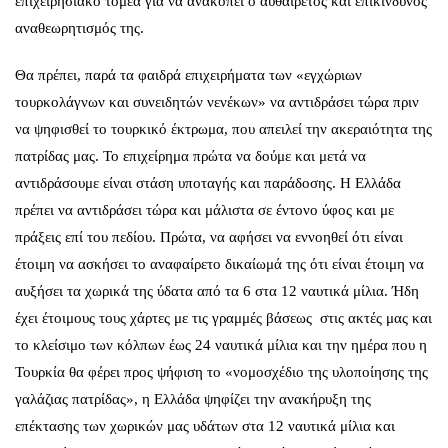
επιχειρησιακό τομέα για να ανακοπεί ο αυθαίρετος και επικίνδυνος
αναθεωρητισμός της.
Θα πρέπει, παρά τα φαιδρά επιχειρήματα των «εγχώριων
τουρκολάγνων και συνειδητών νενέκων» να αντιδράσει τώρα πριν
να ψηφισθεί το τουρκικό έκτρωμα, που απειλεί την ακεραιότητα της
πατρίδας μας. Το επιχείρημα πρώτα να δούμε και μετά να
αντιδράσουμε είναι στάση υποταγής και παράδοσης. Η Ελλάδα
πρέπει να αντιδράσει τώρα και μάλιστα σε έντονο ύφος και με
πράξεις επί του πεδίου. Πρώτα, να αφήσει να εννοηθεί ότι είναι
έτοιμη να ασκήσει το αναφαίρετο δικαίωμά της ότι είναι έτοιμη να
αυξήσει τα χωρικά της ύδατα από τα 6 στα 12 ναυτικά μίλια. Ήδη
έχει έτοιμους τους χάρτες με τις γραμμές βάσεως στις ακτές μας και
το κλείσιμο των κόλπων έως 24 ναυτικά μίλια και την ημέρα που η
Τουρκία θα φέρει προς ψήφιση το «νομοσχέδιο της υλοποίησης της
γαλάζιας πατρίδας», η Ελλάδα ψηφίζει την ανακήρυξη της
επέκτασης των χωρικών μας υδάτων στα 12 ναυτικά μίλια και