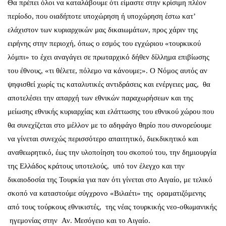
Θα πρέπει όλοι να καταλάβουμε ότι είμαστε στην κρίσιμη πλέον
περίοδο, που οιαδήποτε υποχώρηση ή υποχώρηση έστω κατ’
ελάχιστον των κυριαρχικών μας δικαιωμάτων, προς χάριν της
ειρήνης στην περιοχή, όπως ο εσμός του εγχώριου «τουρκικού
λόμπι» το έχει αναγάγει σε πρωταρχικό δήθεν δίλλημα επιβίωσης
του έθνους, «τι θέλετε, πόλεμο να κάνουμε;». Ο Νόμος αυτός αν
ψηφισθεί χωρίς τις καταλυτικές αντιδράσεις και ενέργειες μας, θα
αποτελέσει την απαρχή των εθνικών παραχωρήσεων και της
μείωσης εθνικής κυριαρχίας και ελάττωσης του εθνικού χώρου που
θα συνεχίζεται στο μέλλον με το αδηφάγο θηρίο που συνορεύουμε
να γίνεται συνεχώς περισσότερο απαιτητικό, διεκδικητικό και
αναθεωρητικό, έως την υλοποίηση του σκοπού του, την δημιουργία
της Ελλάδος κράτους υποτελούς, υπό τον έλεγχο και την
δικαιοδοσία της Τουρκία για παν ότι γίνεται στο Αιγαίο, με τελικό
σκοπό να καταστούμε σύγχρονο «Βιλαέτι» της οραματιζόμενης
από τους τούρκους εθνικιστές, της νέας τουρκικής νεο-οθωμανικής
ηγεμονίας στην Αν. Μεσόγειο και το Αιγαίο.