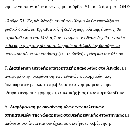
νήσων να απαντούμε συνεχώς με το άρθρο 51 του Χάρτη του ΟΗΕ:
«
Άρθρο 51. Καμιά διάταξη αυτού του Χάρτη δε θα εμποδίζει το
φυσικό δικαίωμα της ατομικής ή συλλογικής νόμιμης άμυνας, σε
περίπτωση που ένα Μέλος των Ηνωμένων Εθνών δέχεται ένοπλη
επίθεση, ως τη στιγμή που το Συμβούλιο Ασφαλείας θα πάρει τα
αναγκαία μέτρα για να διατηρήσει τη διεθνή ειρήνη και ασφάλεια
»
Γ.
Διατήρηση ισχυρής αποτρεπτικής παρουσίας στο Αιγαίο
, με
αναφορά στην υπεράσπιση των εθνικών κυριαρχικών μας
δικαιωμάτων με όλα τα προβλεπόμενα νόμιμα μέσα, μηδέ
εξαιρουμένης της χρήσης στρατιωτικής βίας όταν παραβιασθούν.
Δ.
Διαμόρφωση με συναίνεση όλων των πολιτικών
σχηματισμών της χώρας μιας σταθερής εθνικής στρατηγικής
με
απόλυτα συνέπεια και συνέχεια σε οιαδήποτε κυβέρνηση.