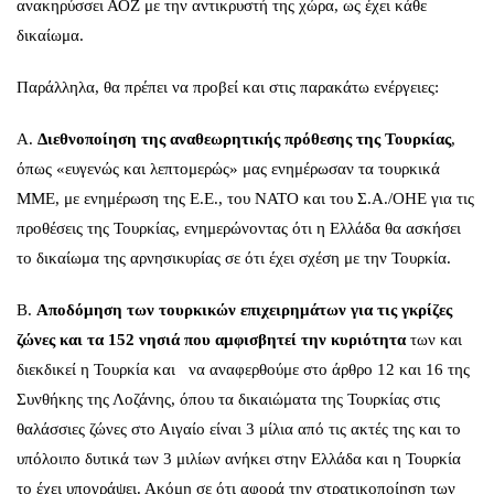
ανακηρύσσει ΑΟΖ με την αντικρυστή της χώρα, ως έχει κάθε
δικαίωμα.
Παράλληλα, θα πρέπει να προβεί και στις παρακάτω ενέργειες:
Α.
Διεθνοποίηση της αναθεωρητικής πρόθεσης της Τουρκίας
,
όπως «ευγενώς και λεπτομερώς» μας ενημέρωσαν τα τουρκικά
ΜΜΕ, με ενημέρωση της Ε.Ε., του ΝΑΤΟ και του Σ.Α./ΟΗΕ για τις
προθέσεις της Τουρκίας, ενημερώνοντας ότι η Ελλάδα θα ασκήσει
το δικαίωμα της αρνησικυρίας σε ότι έχει σχέση με την Τουρκία.
Β.
Αποδόμηση των τουρκικών επιχειρημάτων για τις γκρίζες
ζώνες και τα 152 νησιά που αμφισβητεί την κυριότητα
των και
διεκδικεί η Τουρκία και να αναφερθούμε στο άρθρο 12 και 16 της
Συνθήκης της Λοζάνης, όπου τα δικαιώματα της Τουρκίας στις
θαλάσσιες ζώνες στο Αιγαίο είναι 3 μίλια από τις ακτές της και το
υπόλοιπο δυτικά των 3 μιλίων ανήκει στην Ελλάδα και η Τουρκία
το έχει υπογράψει. Ακόμη σε ότι αφορά την στρατικοποίηση των