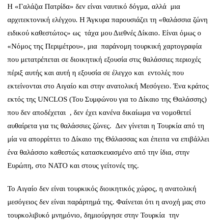
Η «Γαλάζια Πατρίδα» δεν είναι ναυτικό δόγμα, αλλά μια
αρχιτεκτονική ελέγχου. Η Άγκυρα παρουσιάζει τη «θαλάσσια ζώνη
ειδικού καθεστώτος» ως τάχα μου Διεθνές Δίκαιο. Είναι όμως ο
«Νόμος της Περιμέτρου», μια παράνομη τουρκική χαρτογραφία
που μετατρέπεται σε διοικητική εξουσία στις θαλάσσιες περιοχές
πέριξ αυτής και αυτή η εξουσία σε έλεγχο και εντολές που
εκτείνονται στο Αιγαίο και στην ανατολική Μεσόγειο. Ένα κράτος
εκτός της UNCLOS (Του Συμφώνου για το Δίκαιο της Θαλάσσης)
που δεν αποδέχεται , δεν έχει κανένα δικαίωμα να νομοθετεί
αυθαίρετα για τις θαλάσσιες ζώνες. Δεν γίνεται η Τουρκία από τη
μία να απορρίπτει το Δίκαιο της Θάλασσας και έπειτα να επιβάλλει
ένα θαλάσσιο καθεστώς κατασκευασμένο από την ίδια, στην
Ευρώπη, στο ΝΑΤΟ και στους γείτονές της.
Το Αιγαίο δεν είναι τουρκικός διοικητικός χώρος, η ανατολική
μεσόγειος δεν είναι παράρτημά της. Φαίνεται ότι η ανοχή μας στο
τουρκολιβυκό μνημόνιο, δημιούργησε στην Τουρκία την