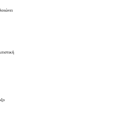
λοιώνει
ιτιστική
οξο