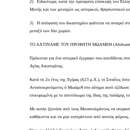
2) Ειδικότερα, κατά την πρόσφατη επίσκεψη του Έλλη
Μονής και των μοναχών ως ιστορικού, θρησκευτικού κα
3) Η απόφαση του δικαστηρίου φαίνεται να αναιρεί στ
μεταξύ των δύο χωρών.
ΤΟ ΑΧΤΙΝΑΜΕ ΤΟΥ ΠΡΟΦΗΤΗ ΜΩΑΜΕΘ (Ahdnam
Πρόκειται για ένα ιστορικό έγγραφο που αποδίδεται σ
Αγίας Αικατερίνης.
Κατά τὸ 2ο έτος της Ἐγίρας (623 μ.Χ.), οἱ Σιναΐτες έστ
Ανταποκρινόμενος ὁ Μωάμεθ στο αίτημα αυτὸ εξέδωσε
επικυρωμένη με το αποτύπωμα της ίδιας της παλάμης το
Με αυτὴν ζητούσε από τους Μουσουλμάνους να υπερασπ
καθήκοντα και να μην εισπράττουν απὸ αυτοὺς φόρους.