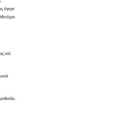
,
ὼς έφερε
 Μετόχια
ας επί
κατά
μοθεσία.