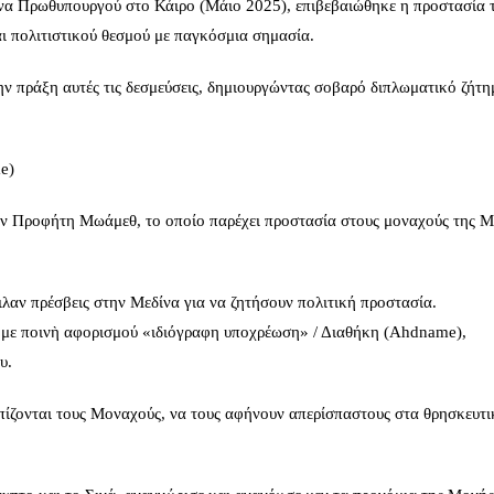
να Πρωθυπουργού στο Κάιρο (Μάιο 2025), επιβεβαιώθηκε η προστασία 
ι πολιτιστικού θεσμού με παγκόσμια σημασία.
ην πράξη αυτές τις δεσμεύσεις, δημιουργώντας σοβαρό διπλωματικό ζήτη
e)
τον Προφήτη Μωάμεθ, το οποίο παρέχει προστασία στους μοναχούς της 
ειλαν πρέσβεις στην Μεδίνα για να ζητήσουν πολιτική προστασία.
 με ποινὴ αφορισμού «ιδιόγραφη υποχρέωση» / Διαθήκη (Ahdname),
υ.
ίζονται τους Μοναχούς, να τους αφήνουν απερίσπαστους στα θρησκευτι