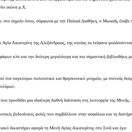
 6ο αιώνα μ.Χ.
το, στο σημείο όπου, σύμφωνα με την Παλαιά Διαθήκη, ο Μωυσής έλαβε 
 Αγία Αικατερίνη της Αλεξάνδρειας, της οποίας τα λείψανα φυλάσσονται 
ράφων κλπ και την δεύτερη μεγαλύτερη και πιο σημαντική βιβλιοθήκη μ
εί ένα παγκόσμιο πολιτιστικό και θρησκευτικό μνημείο, με στενούς δεσ
σολύμων.
που προσδίδει μια ιδιαίτερη διεθνή διάσταση στη λειτουργία της Μονής.
τοπικές βεδουίνικες φυλές που συμβάλλουν στην ασφάλεια και τη διατήρ
ακό δικαστήριο αφορά τη Μονή Αγίας Αικατερίνης στο Σινά και έχει