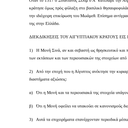
Όταν το 1517 ὁ Σουλτάνος Σελὶμ ὁ Α΄ κατέλαβε την Αίγ
κράτησε όμως πρὸς φύλαξη στο βασιλικὸ θησαυροφυλάκ
την ιδιόχειρη επικύρωση του Μωάμεθ. Επίσημα αντίγρ
της στην Ελλάδα.
ΔΙΕΚΔΙΚΗΣΕΙΣ ΤΟΥ ΑΙΓΥΠΤΙΑΚΟΥ ΚΡΑΤΟΥΣ ΕΙΣ
1) Η Μονή Σινά, αν και σεβαστή ως θρησκευτικό και πο
των εκτάσεων και των περιουσιακών της στοιχείων από 
2) Από την εποχή που η Αίγυπτος ανέκτησε την κυριαρ
διαστήματα αξιώσεις:
α) Ότι η Μονή και τα περιουσιακά της στοιχεία υπάγο
β) Ότι η Μονή οφείλει να υπακούει σε κανονισμούς δι
3) Αυτά τα επιχειρήματα επανέρχονταν περιοδικά μέσ