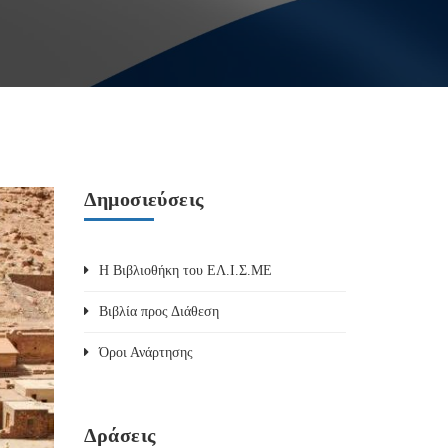
Δημοσιεύσεις
Η Βιβλιοθήκη του ΕΛ.Ι.Σ.ΜΕ
Βιβλία προς Διάθεση
Όροι Ανάρτησης
Δράσεις