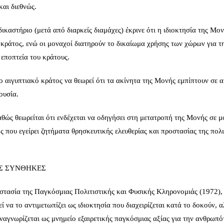
και διεθνώς.
ικαστήριο (μετά από διαρκείς διαμάχες) έκρινε ότι η ιδιοκτησία της Μον
 κράτος, ενώ οι μοναχοί διατηρούν το δικαίωμα χρήσης των χώρων για τ
εποπτεία του κράτους.
ο αιγυπτιακό κράτος να θεωρεί ότι τα ακίνητα της Μονής εμπίπτουν σε 
ουσία.
θώς θεωρείται ότι ενδέχεται να οδηγήσει στη μετατροπή της Μονής σε μ
ός που εγείρει ζητήματα θρησκευτικής ελευθερίας και προστασίας της πολι
ΕΣ ΣΥΝΘΗΚΕΣ
ασία της Παγκόσμιας Πολιτιστικής και Φυσικής Κληρονομιάς (1972),
ί να το αντιμετωπίζει ως ιδιοκτησία που διαχειρίζεται κατά το δοκούν, 
αγνωρίζεται ως μνημείο εξαιρετικής παγκόσμιας αξίας για την ανθρωπό