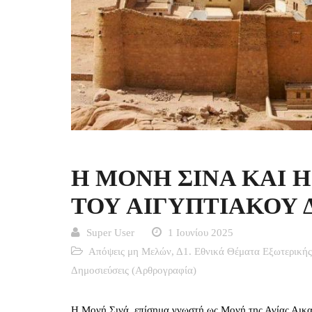
Η ΜΟΝΗ ΣΙΝΑ ΚΑΙ 
ΤΟΥ ΑΙΓΥΠΤΙΑΚΟΥ 
Super User
1 Ιουνίου 2025
Απόψεις μη Μελών
,
Δ1. Εθνικά Θέματα Εξωτερικής
Δημοσιεύσεις (Αρθρογραφία)
Η Μονή Σινά, επίσημα γνωστή ως Μονή της Αγίας Αικατε