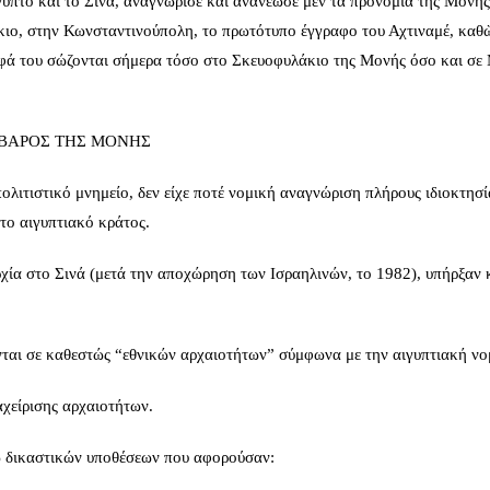
υπτο και το Σινά, αναγνώρισε και ανανέωσε μεν τα προνόμια της Μονής
ιο, στην Κωνσταντινούπολη, το πρωτότυπο έγγραφο του Αχτιναμέ, καθ
αφά του σώζονται σήμερα τόσο στο Σκευοφυλάκιο της Μονής όσο και σε
 ΒΑΡΟΣ ΤΗΣ ΜΟΝΗΣ
λιτιστικό μνημείο, δεν είχε ποτέ νομική αναγνώριση πλήρους ιδιοκτησί
το αιγυπτιακό κράτος.
χία στο Σινά (μετά την αποχώρηση των Ισραηλινών, το 1982), υπήρξαν 
νται σε καθεστώς “εθνικών αρχαιοτήτων” σύμφωνα με την αιγυπτιακή νο
αχείρισης αρχαιοτήτων.
ω δικαστικών υποθέσεων που αφορούσαν: