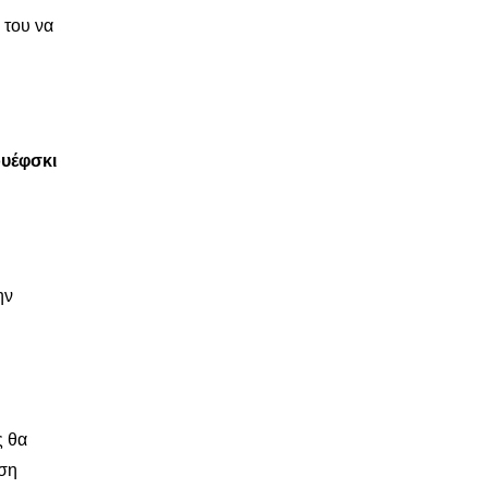
 του να
ουέφσκι
ην
ς θα
εση