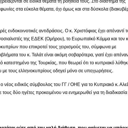
χρειάζονται σε ειδικά θέματα τη βοήθειά τους. Στο διάστημα της
αφωνίες στα εύκολα θέματα, όχι όμως και στα δύσκολα (διακυβέ
οινοτικές αντιδράσεις. Ο κ. Χριστόφιας έχει απέναντί τ
οσιαλιστές της ΕΔΕΚ (Ομήρου), το Ευρωπαϊκό Κόμμα και τον κ
οκυπρίων που επικροτεί τους χειρισμούς του, σύμφωνα με
ήματα του κ. Ταλάτ είναι ακόμη σοβαρότερα, γιατί έχει απέναντ
κό κατεστημένο της Τουρκίας, που θεωρεί ότι το κυπριακό λύθηκ
ου με τους ελληνοκυπρίους οδηγεί μόνο σε υποχωρήσεις.
ειδικός σύμβουλος του ΓΓ / ΟΗΕ για το Κυπριακό κ. Αλε
ε τους δύο ηγέτες προκειμένου να ενημερωθεί για τη διαδικασί
ρτάται ούτε από την καλή διάθεση, που φαίνεται να υπάρχ