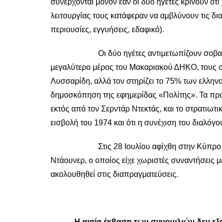
συνέρχονται μόνον εάν οι δύο ηγέτες κρίνουν ότι 
λειτουργίας τους κατάφεραν να αμβλύνουν τις δι
περιουσίες, εγγυήσεις, εδαφικό).
Οι δύο ηγέτες αντιμετωπίζουν σοβαρές ενδοκ
μεγαλύτερο μέρος του Μακαριακού ΔΗΚΟ, τους σ
Λυσσαρίδη, αλλά τον στηρίζει το 75% των ελλην
δημοσκόπηση της εφημερίδας «Πολίτης». Τα προβλ
εκτός από τον Σερντάρ Ντεκτάς, και το στρατιωτι
εισβολή του 1974 και ότι η συνέχιση του διαλόγ
Στις 28 Ιουλίου αφίχθη στην Κύπρο ο νέος 
Ντάουνερ, ο οποίος είχε χωριστές συναντήσεις μ
ακολουθηθεί στις διαπραγματεύσεις.
Η αισία έκβαση των συνομιλιών δεν εξα