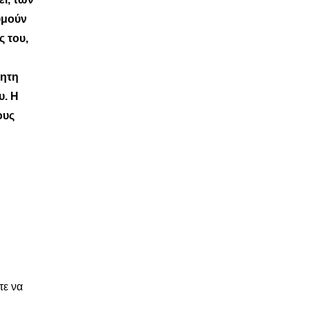
υμούν
ς του,
όητη
υ. Η
ους
τε να