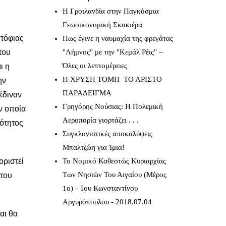
Η Γροιλανδία στην Παγκόσμια
Γεωοικονομική Σκακιέρα
τόφιας
Πως έγινε η ναυμαχία της φρεγάτας
του
"Λήμνος" με την "Κεμάλ Ρέις" –
Όλες οι λεπτομέρειες
ι η
Η ΧΡΥΣΗ ΤΟΜΗ ΤΟ ΑΡΙΣΤΟ
ην
ΠΑΡΑΔΕΙΓΜΑ
έδιναν
Γρηγόρης Νούσιας: Η Πολεμική
ην οποία
Αεροπορία γιορτάζει . . .
κότητος
Συγκλονιστικές αποκαλύψεις
Μπαλτζώη για Ίμια!
ριστεί
Το Νομικό Καθεστώς Κυριαρχίας
Των Νησιών Του Αιγαίου (Μέρος
 του
1ο) - Του Κωνσταντίνου
Αργυρόπουλου - 2018.07.04
αι θα