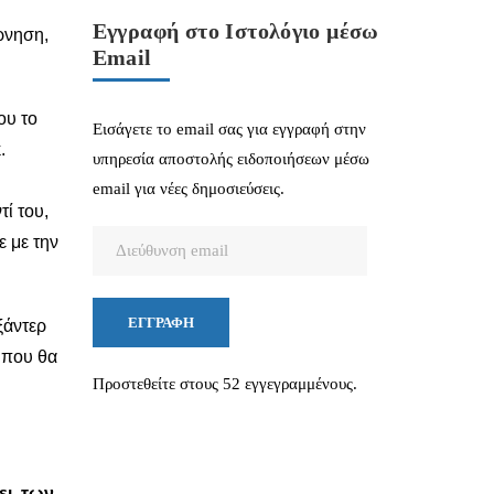
Εγγραφή στο Ιστολόγιο μέσω
ρνηση,
Email
ου το
Εισάγετε το email σας για εγγραφή στην
.
υπηρεσία αποστολής ειδοποιήσεων μέσω
email για νέες δημοσιεύσεις.
ί του,
Διεύθυνση
ε με την
email
ΕΓΓΡΑΦΉ
ξάντερ
α που θα
Προστεθείτε στους 52 εγγεγραμμένους.
ει, των