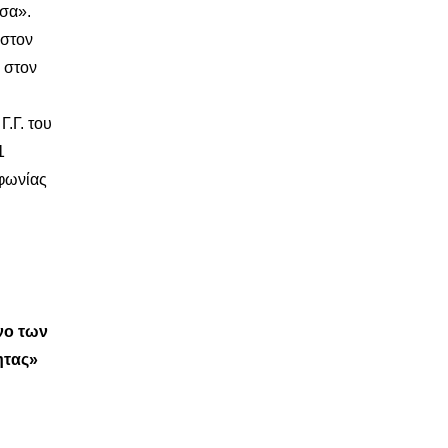
σσα».
 στον
 στον
Γ.Γ. του
1
μφωνίας
νο των
ητας»