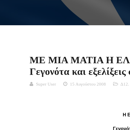
ME MIA MATIA H Ε
Γεγονότα και εξελίξεις
Super User
15 Αυγούστου 2008
Δ12.
H 
Γεγονότ