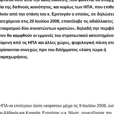
μία της διεθνούς κοινότητος, και κυρίως των ΗΠΑ, που επιθ
θούν από την στάση του κ. Ερντογάν ο οποίος, σε δηλώσει
τεχόμενα στις 20 Ιουλίου 2008, επανέλαβε τις αδιάλλακτες
υνεταιρισμού δύο συνιστώντων κρατών», δηλαδή την περιβ
ον θα καμφθούν οι εμμονές του στρατιωτικού κατεστημένο
ύμενη από τις ΗΠΑ και άλλες χώρες, ψυχολογική πίεση στ
βρίσκονται συνεχώς προ του διλήμματος «λύση τώρα ή
ς παραχωρήσεις.
ΠΑ να επιτύχουν λύση «express» μέχρι τις 9 Ιουλίου 2008, ώσ
Αλβανία και Κροατία. Εντούτοις ο κ. Νίμιτς, συνεχίζοντας την