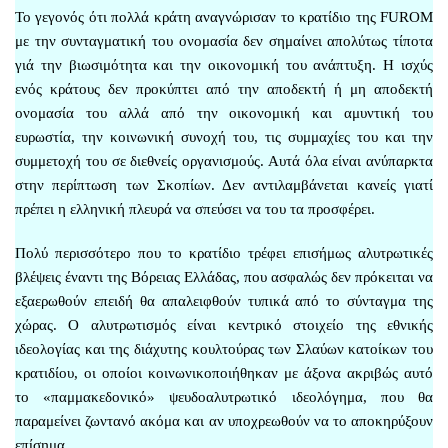
Το γεγονός ότι πολλά κράτη αναγνώρισαν το κρατίδιο της FUROM
με την συνταγματική του ονομασία δεν σημαίνει απολύτως τίποτα
γιά την βιωσιμότητα και την οικονομική του ανάπτυξη. Η ισχύς
ενός κράτους δεν προκύπτει από την αποδεκτή ή μη αποδεκτή
ονομασία του αλλά από την οικονομική και αμυντική του
ευρωστία, την κοινωνική συνοχή του, τις συμμαχίες του και την
συμμετοχή του σε διεθνείς οργανισμούς. Αυτά όλα είναι ανύπαρκτα
στην περίπτωση των Σκοπίων. Δεν αντιλαμβάνεται κανείς γιατί
πρέπει η ελληνική πλευρά να σπεύσει να του τα προσφέρει.
Πολύ περισσότερο που το κρατίδιο τρέφει επισήμως αλυτρωτικές
βλέψεις έναντι της Βόρειας Ελλάδας, που ασφαλώς δεν πρόκειται να
εξαερωθούν επειδή θα απαλειφθούν τυπικά από το σύνταγμα της
χώρας. Ο αλυτρωτισμός είναι κεντρικό στοιχείο της εθνικής
ιδεολογίας και της διάχυτης κουλτούρας των Σλαύων κατοίκων του
κρατιδίου, οι οποίοι κοινωνικοποιήθηκαν με άξονα ακριβώς αυτό
το «παμμακεδονικό» ψευδοαλυτρωτικό ιδεολόγημα, που θα
παραμείνει ζωντανό ακόμα και αν υποχρεωθούν να το αποκηρύξουν
επίσημα.