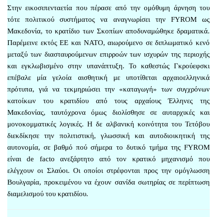
Στην εικοσιπενταετία που πέρασε από την ομόθυμη άρνηση του
τότε πολιτικού συστήματος να αναγνωρίσει την FYROM ως
Μακεδονία, το κρατίδιο των Σκοπίων αποδυναμώθηκε δραματικά.
Παρέμεινε εκτός ΕΕ και ΝΑΤΟ, αιωρούμενο σε διπλωματικό κενό
μεταξύ των διασταυρούμενων επιρροών των ισχυρών της περιοχής
και εγκλωβισμένο στην υπανάπτυξη. Το καθεστώς Γκρούεφσκι
επέβαλε μία γελοία αισθητική με υποτίθεται αρχαιοελληνικά
πρότυπα, γιά να τεκμηριώσει την «καταγωγή» των συγχρόνων
κατοίκων του κρατιδίου από τους αρχαίους Έλληνες της
Μακεδονίας, ταυτόχρονα όμως διολίσθησε σε αυταρχικές και
μονοκομματικές λογικές. Η δε αλβανική κοινότητα του Τετόβου
διεκδίκησε την πολιτιστική, γλωσσική και αυτοδιοικητική της
αυτονομία, σε βαθμό πού σήμερα το δυτικό τμήμα της FYROM
είναι de facto ανεξάρτητο από τον κρατικό μηχανισμό που
ελέγχουν οι Σλαύοι. Οι οποίοι στρέφονται προς την ομόγλωσση
Βουλγαρία, προκειμένου να έχουν σανίδα σωτηρίας σε περίπτωση
διαμελισμού του κρατιδίου.