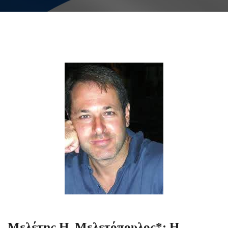
Μελέτης Η. Μελετόπουλος*: Η