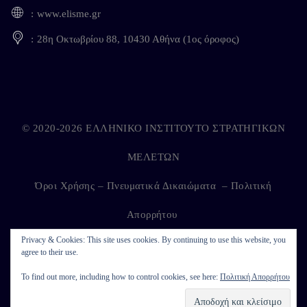
www.elisme.gr
28η Οκτωβρίου 88, 10430 Αθήνα (1ος όροφος)
© 2020-2026 ΕΛΛΗΝΙΚΟ ΙΝΣΤΙΤΟΥΤΟ ΣΤΡΑΤΗΓΙΚΩΝ
ΜΕΛΕΤΩΝ
Όροι Χρήσης – Πνευματικά Δικαιώματα
–
Πολιτική
Απορρήτου
Privacy & Cookies: This site uses cookies. By continuing to use this website, you
agree to their use.
Developed by
Kappagram
on
Kythira
To find out more, including how to control cookies, see here:
Πολιτική Απορρήτου