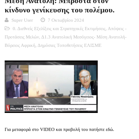
Μέση Ανατολή: Μπροστά στον
κίνδυνο γενίκευσης του πολέμου.
Super User
7 Οκτωβρίου 2024
0. Διεθνείς Εξελίξεις και Στρατηγικές Εκτιμήσεις
,
Απόψεις -
Προτάσεις Μελών
,
Δ1.3 Ανατολική Μεσόγειος- Μέση Ανατολή-
Βόρειος Αφρική
,
Δημόσιες Tοποθετήσεις ΕΛΙΣΜΕ
Για μεταφορά στο VIDEO και προβολή του πατήστε εδώ.