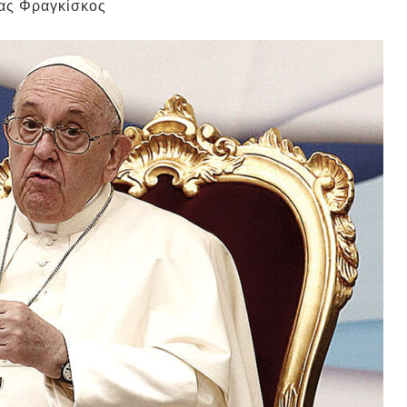
πας Φραγκίσκος