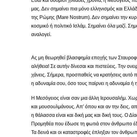
Εδώ και δυόμισι χιλιάδες χρόνια, η Μεσόγειος π
μας. Δεν σημαίνει πια μόνο ελληνισμός και Ελλάδ
της Ρώμης (Mare Nostrum). Δεν σημαίνει την κυρ
κοσμικό ή πολιτικό Ισλάμ. Σημαίνει όλα μαζί. Ση
αναλογεί.
Ας μη θεωρηθεί βλασφημία εποχής των Σταυροφο
αλήθεια! Σε αυτήν δίνεσαι και πιστεύεις. Την ονει
χάνεις. Σήμερα, προσπαθείς να κρατήσεις αυτό π
η αδυναμία σου, όσο τους παίρνει η αδυναμία ή 
Η Μεσόγειος είναι σαν μια άλλη Ιερουσαλήμ. Χωρί
και μουσουλμάνους. Απ’ όπου και αν την δεις, απ’
η θάλασσα είναι και δική μας και δική τους. Ο Δί
Προμηθέα που έδωσε τη φωτιά στον άνθρωπο έδω
Τα δεινά και οι καταστροφές έπληξαν τον άνθρωπ