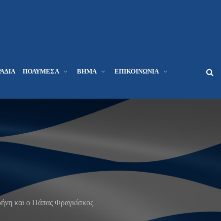
ΆΔΙΑ
ΠΟΛΥΜΈΣΑ
ΒΉΜΑ
ΕΠΙΚΟΙΝΩΝΊΑ
ρήνη και ο Πάπας Φραγκίσκος