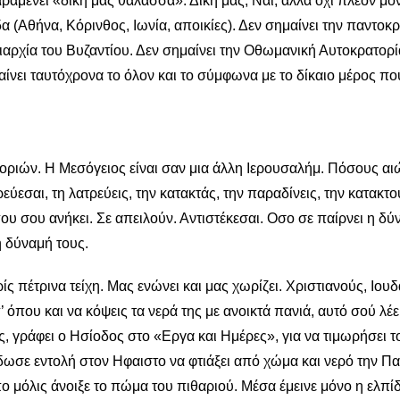
αραμένει «δική μας θάλασσα». Δική μας; Ναι, αλλά όχι πλέον μό
α (Αθήνα, Κόρινθος, Ιωνία, αποικίες). Δεν σημαίνει την παντοκ
ιαρχία του Βυζαντίου. Δεν σημαίνει την Οθωμανική Αυτοκρατορί
μαίνει ταυτόχρονα το όλον και το σύμφωνα με το δίκαιο μέρος πο
ριών. Η Μεσόγειος είναι σαν μια άλλη Ιερουσαλήμ. Πόσους αι
ρεύεσαι, τη λατρεύεις, την κατακτάς, την παραδίνεις, την κατακτο
ου σου ανήκει. Σε απειλούν. Αντιστέκεσαι. Οσο σε παίρνει η δύ
η δύναμή τους.
ς πέτρινα τείχη. Μας ενώνει και μας χωρίζει. Χριστιανούς, Ιου
 όπου και να κόψεις τα νερά της με ανοικτά πανιά, αυτό σού λέε
ας, γράφει ο Ησίοδος στο «Εργα και Ημέρες», για να τιμωρήσει τ
σε εντολή στον Ηφαιστο να φτιάξει από χώμα και νερό την Π
ο μόλις άνοιξε το πώμα του πιθαριού. Μέσα έμεινε μόνο η ελπί