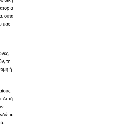
νο δική
ρατορία
α, ούτε
υ μας
ώνες,
ύν, τη
ναμη ή
δαίους
ι. Αυτή
ον
ανδώρα.
δα.