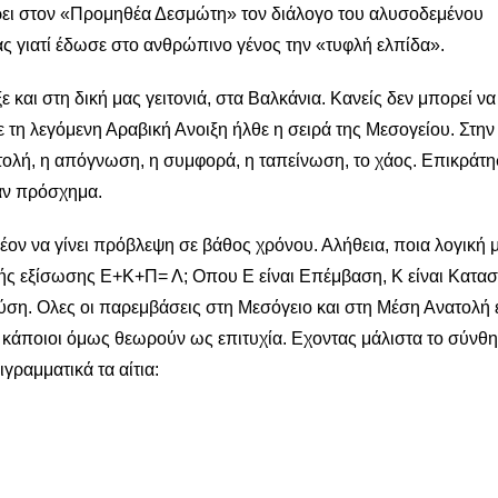
ρει στον «Προμηθέα Δεσμώτη» τον διάλογο του αλυσοδεμένου
ς γιατί έδωσε στο ανθρώπινο γένος την «τυφλή ελπίδα».
ε και στη δική μας γειτονιά, στα Βαλκάνια. Κανείς δεν μπορεί να
 με τη λεγόμενη Αραβική Ανοιξη ήλθε η σειρά της Μεσογείου. Στη
τολή, η απόγνωση, η συμφορά, η ταπείνωση, το χάος. Επικράτη
καν πρόσχημα.
λέον να γίνει πρόβλεψη σε βάθος χρόνου. Αλήθεια, ποια λογική 
κής εξίσωσης Ε+Κ+Π= Λ; Οπου Ε είναι Επέμβαση, Κ είναι Κατα
ύση. Ολες οι παρεμβάσεις στη Μεσόγειο και στη Μέση Ανατολή 
υ κάποιοι όμως θεωρούν ως επιτυχία. Εχοντας μάλιστα το σύνθ
γραμματικά τα αίτια: