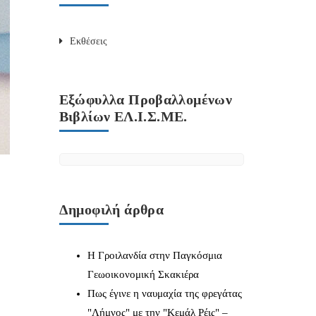
Εκθέσεις
Εξώφυλλα Προβαλλομένων
Βιβλίων ΕΛ.Ι.Σ.ΜΕ.
Δημοφιλή άρθρα
Η Γροιλανδία στην Παγκόσμια
Γεωοικονομική Σκακιέρα
Πως έγινε η ναυμαχία της φρεγάτας
"Λήμνος" με την "Κεμάλ Ρέις" –