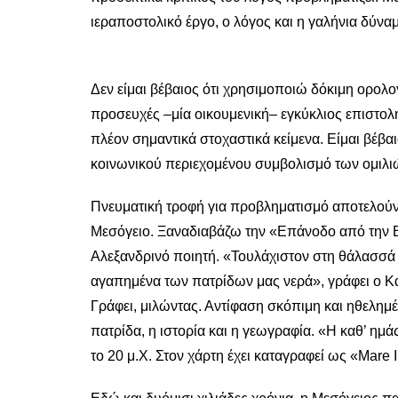
ιεραποστολικό έργο, ο λόγος και η γαλήνια δύν
Δεν είμαι βέβαιος ότι χρησιμοποιώ δόκιμη ορο
προσευχές –μία οικουμενική– εγκύκλιος επιστολή τ
πλέον σημαντικά στοχαστικά κείμενα. Είμαι βέβα
κοινωνικού περιεχομένου συμβολισμό των ομιλιώ
Πνευματική τροφή για προβληματισμό αποτελούν
Μεσόγειο. Ξαναδιαβάζω την «Επάνοδο από την Ε
Αλεξανδρινό ποιητή. «Τουλάχιστον στη θάλασσά 
αγαπημένα των πατρίδων μας νερά», γράφει ο Κα
Γράφει, μιλώντας. Αντίφαση σκόπιμη και ηθελημέν
πατρίδα, η ιστορία και η γεωγραφία. «Η καθ’ η
το 20 μ.Χ. Στον χάρτη έχει καταγραφεί ως «Mare