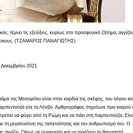
ς, τέμνει τις εξελίξεις, κυρίως στο προσφυγικό ζήτημα, αγγίζο
θρήσκους. (ΤΖΑΜΑΡΟΣ ΠΑΝΑΓΙΩΤΗΣ)
Δεκεμβρίου 2021
ράμα της Μεσογείου είναι στην καρδιά της σκέψης, του λόγου κα
Λαμπεντούζα είτε τη Λέσβο. Αρθρογράφος σημείωνε προ καιρού 
ρέπει να φύγει από τη Ρώμη και να πάει στη Λαμπεντούζα. Είνα
 τη μεγαλοσύνη της ταπεινότητας και τον ανθρωπισμό του. Ο
ας αγγίζει. Οπως με συγκινούν και με αγγίζουν το θαυμαστό