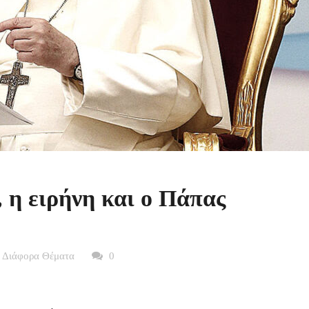
 η ειρήνη και ο Πάπας
 Διάφορα Θέματα
0