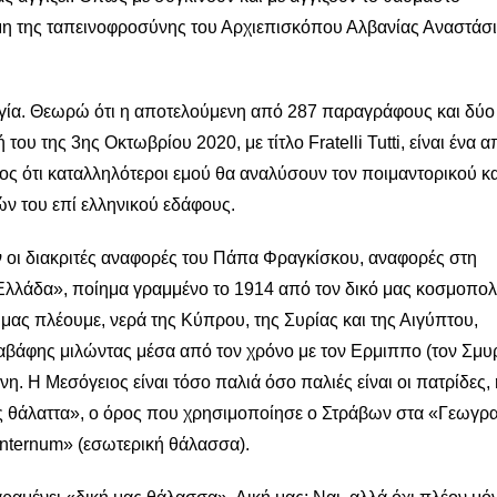
αμη της ταπεινοφροσύνης του Αρχιεπισκόπου Αλβανίας Αναστάσι
λογία. Θεωρώ ότι η αποτελούμενη από 287 παραγράφους και δύο
ου της 3ης Οκτωβρίου 2020, με τίτλο Fratelli Tutti, είναι ένα α
ιος ότι καταλληλότεροι εμού θα αναλύσουν τον ποιμαντορικού κα
ν του επί ελληνικού εδάφους.
 οι διακριτές αναφορές του Πάπα Φραγκίσκου, αναφορές στη
λλάδα», ποίημα γραμμένο το 1914 από τον δικό μας κοσμοπολ
μας πλέουμε, νερά της Κύπρου, της Συρίας και της Αιγύπτου,
βάφης μιλώντας μέσα από τον χρόνο με τον Ερμιππο (τον Σμυρ
η. Η Μεσόγειος είναι τόσο παλιά όσο παλιές είναι οι πατρίδες, 
μάς θάλαττα», ο όρος που χρησιμοποίησε ο Στράβων στα «Γεωγρ
 Internum» (εσωτερική θάλασσα).