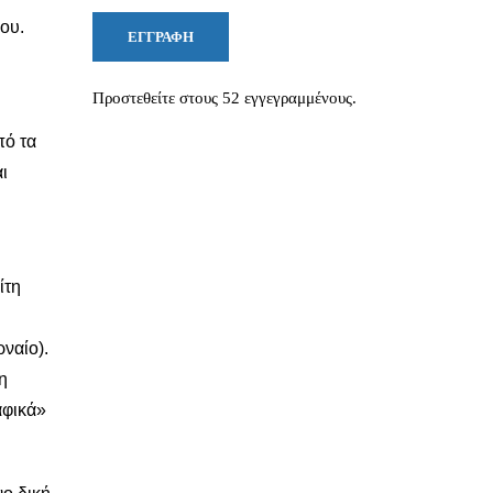
ου.
ΕΓΓΡΑΦΉ
Προστεθείτε στους 52 εγγεγραμμένους.
πό τα
ι
ίτη
ναίο).
η
αφικά»