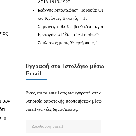
ΑΣΙΑ 1919-1922
Ιωάννης Μπαλτζώης*: Τουρκία: Οι
πιο Κρίσιμες Εκλογές – Τι
Σημαίνει, τι θα ΣυμβείΡετζέπ Ταγίπ
ντας
Ερντογάν: «L’État, c’est moi»-Ο
Σουλτάνος με τις Υπερεξουσίες!
Εγγραφή στο Ιστολόγιο μέσω
Email
Εισάγετε το email σας για εγγραφή στην
ι των
υπηρεσία αποστολής ειδοποιήσεων μέσω
ότι
email για νέες δημοσιεύσεις.
ι ο
Διεύθυνση
email