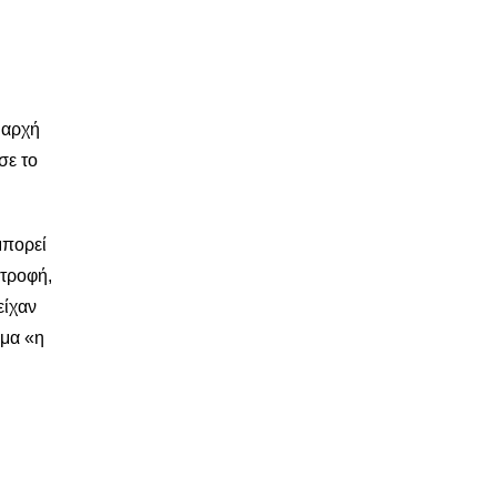
ν αρχή
σε το
μπορεί
στροφή,
είχαν
ημα «η