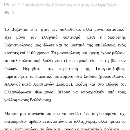
Δ2.2 Παιδεία-Ιστορία-Πολιτισμός-Αθλητισμός-Περιβάλλον
0
Το Βυζάντιο, είπε, ήταν μεν πολυεθνικό, αλλά μονοπολιτισμικό,
είχε μόνο τον ελληνικό πολιτισμό. Έτσι η διαπρεπής
βυζαντινολόγος μάς έδωσε και το μυστικό της επιβιώσεως ενός
κράτους επί 1100 χρόνια. Τα μονοπολιτισμικά κράτη έχουν μέλλον,
τα πολυπολιτισμικά διαλύονται είτε ειρηνικά είτε με τη βία των
όπλων. Θυμηθείτε την περίπτωση της Γιουγκοσλαβίας,
παρατηρήστε τα διαλυτικά φαινόμενα στα Σκόπια (μουσουλμάνοι
Αλβανοί κατά Χριστιανών Σλάβων), ακόμη και στο Βέλγιο (οι
Ολλανδόφωνοι Φλαμανδοί θέλουν να αποσχισθούν από τους
γαλλόφωνους Βαλλόνους).
Μπορεί μία κοινωνία σήμερα να αντέξει ένα συγκεκριμένο -όχι
απεριόριστο- αριθμό μεταναστών από άλλες χώρες, αλλά πρέπει να
τους ενσωματώνει σε ένα και μοναδικό πολιτιστικό πρότυπο. Ο