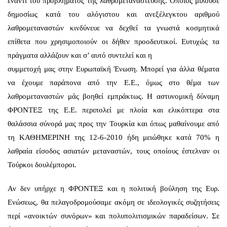
έναντι του προβλήματος της λαθρομετανάστευσης. Όποιος μιλούσε
δημοσίως κατά του αλόγιστου και ανεξέλεγκτου αριθμού
λαθρομεταναστών κινδύνευε να δεχθεί τα γνωστά κοσμητικά
επίθετα που χρησιμοποιούν οι δήθεν προοδευτικοί. Ευτυχώς τα
πράγματα αλλάζουν και σ’ αυτό συντελεί και η
συμμετοχή μας στην Ευρωπαϊκή Ένωση. Μπορεί για άλλα θέματα
να έχουμε παράπονα από την Ε.Ε., όμως στο θέμα των
λαθρομεταναστών μάς βοηθεί εμπράκτως. Η αστυνομική δύναμη
ΦΡΟΝΤΕΞ της Ε.Ε. περιπολεί με πλοία και ελικόπτερα στα
θαλάσσια σύνορά μας προς την Τουρκία και όπως μαθαίνουμε από
τη ΚΑΘΗΜΕΡΙΝΗ της 12-6-2010 ήδη μειώθηκε κατά 70% η
λαθραία είσοδος ασιατών μεταναστών, τους οποίους έστελναν οι
Τούρκοι δουλέμποροι.
Αν δεν υπήρχε η ΦΡΟΝΤΕΞ και η πολιτική βούληση της Ευρ.
Ενώσεως, θα πελαγοδρομούσαμε ακόμη σε ιδεολογικές συζητήσεις
περί «ανοικτών συνόρων» και πολυπολιτισμικών παραδείσων. Σε